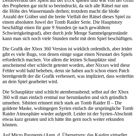
Demoversion des Spiels auf der EGX spielen und war von der Gruft
des Propheten gar nicht so beeindruckt, da sich alle Rätsel nur um
die Höhe des Wasserstands drehen; trotzdem macht die bloße
Anzahl der Gräber und die breite Vielfalt der Rätsel dieses Spiel zu
einem absoluten Juwel der Tomb Raider Serie. Die Hauptstory
beschäftigt einen für gute 9 Stunden (je nach gewähltem
Schwierigkeitsgrad), aber durch jede Menge Sammelgegenstände
kann man sich noch viele Stunden mehr mit dem Spiel beschäftigen.
Die Grafik der Xbox 360 Version ist wirklich ordentlich, aber leider
gibt es viele Bugs, von denen einige sogar einen Neustart des Spiels
erforderlich machen. Vor allem die letzten Schauplätze sind
anscheinend eher schlecht getestet worden, aber Nixxes wird diese
Fehler wohl bald beheben, denn sie haben auch schon einen Patch
bereitgestellt der die Grafik verbessert, was impliziert, dass weiterhin
an dem Spiel gearbeitet wird.
Die Schauplätze sind schlicht atemberaubend; selbst auf der Xbox
360 will man einfach erstmal nur herumlaufen und sich gründlich
umsehen. Sibirien erinnert mich stark an Tomb Raider II – Die
goldene Maske, wohingegen Syrien einfach die ursprüngliche Tomb
Raider Atmosphäre wieder aufgreift. Leider ist der Syrien-Abschnitt
etwas kurz geraten und ich hätte ihn gern noch weiter erkunden
können.
Auf Micro Payments (Anm. d. Übersetzers: das Kaufen virtueller