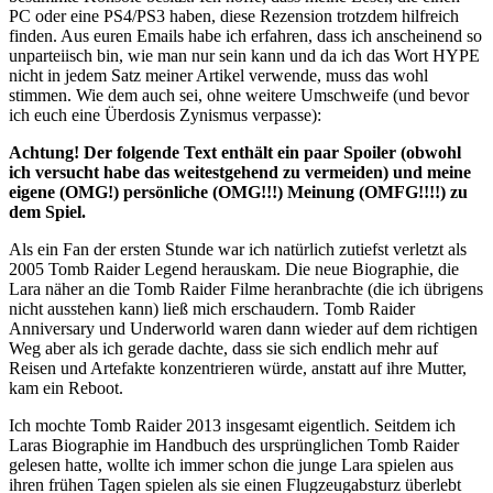
PC oder eine PS4/PS3 haben, diese Rezension trotzdem hilfreich
finden. Aus euren Emails habe ich erfahren, dass ich anscheinend so
unparteiisch bin, wie man nur sein kann und da ich das Wort HYPE
nicht in jedem Satz meiner Artikel verwende, muss das wohl
stimmen. Wie dem auch sei, ohne weitere Umschweife (und bevor
ich euch eine Überdosis Zynismus verpasse):
Achtung! Der folgende Text enthält ein paar Spoiler (obwohl
ich versucht habe das weitestgehend zu vermeiden) und meine
eigene (OMG!) persönliche (OMG!!!) Meinung (OMFG!!!!) zu
dem Spiel.
Als ein Fan der ersten Stunde war ich natürlich zutiefst verletzt als
2005 Tomb Raider Legend herauskam. Die neue Biographie, die
Lara näher an die Tomb Raider Filme heranbrachte (die ich übrigens
nicht ausstehen kann) ließ mich erschaudern. Tomb Raider
Anniversary und Underworld waren dann wieder auf dem richtigen
Weg aber als ich gerade dachte, dass sie sich endlich mehr auf
Reisen und Artefakte konzentrieren würde, anstatt auf ihre Mutter,
kam ein Reboot.
Ich mochte Tomb Raider 2013 insgesamt eigentlich. Seitdem ich
Laras Biographie im Handbuch des ursprünglichen Tomb Raider
gelesen hatte, wollte ich immer schon die junge Lara spielen aus
ihren frühen Tagen spielen als sie einen Flugzeugabsturz überlebt