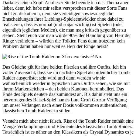
Darkness einen Zopf. An dieser Stelle beende ich das Thema aber
lieber, denn ich habe mir selbst versprochen mit dieser Sorte Fans
nicht zu diskutieren, denn sie verteidigen sowieso jegliche
Entscheidungen ihrer Lieblings-Spieleentwickler ohne dabei zu
realisieren, dass es normal (und sogar wichtig) ist Spielen (oder
eigentlich jeglichen Medien), die man mag kritisch gegenüber zu
stehen. Stellt euch vor man würde 90% der Handlung von Herr der
Ringe verändern – würden die Tolkien Fans dann trotzdem kein
Problem damit haben nur weil es Herr der Ringe heißt?
Das Gleiche gilt für ihre beiden Pistolen und ihre Outfits. Ich bin
voller Zuversicht, dass sie im nächsten Spiel als ordentlicher Tomb
Raider ausgerüstet sein wird und dann werden wir sie
wahrscheinlich wieder in typischen Lara-Outfits sehen, wie sie mit
ihrem Markenzeichen – den beiden Kanonen herumballert. Das
Ende des Spiels deutete das zumindest an. Bis dahin steht uns ein
hervorragendes Rätsel-Spiel names Lara Croft Go zur Verfügung
um unser Verlangen nach einer Dosis vollkommen authentischen,
klassischen Tomb Raiders zu stillen.
Versteht mich aber nicht falsch. Rise of the Tomb Raider enthält eine
Menge Verknüpfungen und Elemente des klassischen Tomb Raider.
Tatsächlich ist es näher an den Klassikern als Crystal Dynamics es je