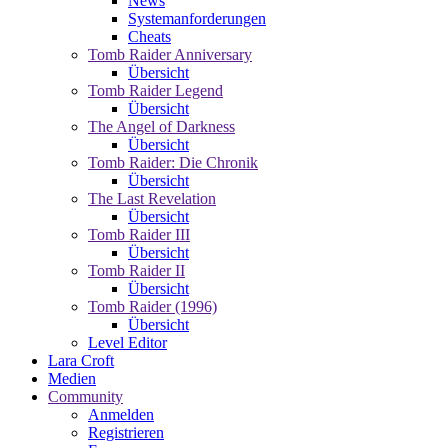
News
Systemanforderungen
Cheats
Tomb Raider Anniversary
Übersicht
Tomb Raider Legend
Übersicht
The Angel of Darkness
Übersicht
Tomb Raider: Die Chronik
Übersicht
The Last Revelation
Übersicht
Tomb Raider III
Übersicht
Tomb Raider II
Übersicht
Tomb Raider (1996)
Übersicht
Level Editor
Lara Croft
Medien
Community
Anmelden
Registrieren