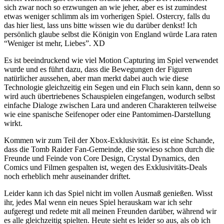
sich zwar noch so erzwungen an wie jeher, aber es ist zumindest
etwas weniger schlimm als im vorherigen Spiel. Ostercry, falls du
das hier liest, lass uns bitte wissen wie du darüber denkst! Ich
persönlich glaube selbst die Königin von England würde Lara raten
“Weniger ist mehr, Liebes”. XD
Es ist beeindruckend wie viel Motion Capturing im Spiel verwendet
wurde und es führt dazu, dass die Bewegungen der Figuren
natürlicher aussehen, aber man merkt dabei auch wie diese
Technologie gleichzeitig ein Segen und ein Fluch sein kann, denn so
wird auch übertriebenes Schauspielen eingefangen, wodurch selbst
einfache Dialoge zwischen Lara und anderen Charakteren teilweise
wie eine spanische Seifenoper oder eine Pantomimen-Darstellung
wirkt.
Kommen wir zum Teil der Xbox-Exklusivität. Es ist eine Schande,
dass die Tomb Raider Fan-Gemeinde, die sowieso schon durch die
Freunde und Feinde von Core Design, Crystal Dynamics, den
Comics und Filmen gespalten ist, wegen des Exklusivitäts-Deals
noch erheblich mehr auseinander driftet.
Leider kann ich das Spiel nicht im vollen Ausmaß genießen. Wisst
ihr, jedes Mal wenn ein neues Spiel herauskam war ich sehr
aufgeregt und redete mit all meinen Freunden darüber, während wir
es alle gleichzeitig spielten. Heute sieht es leider so aus, als ob ich