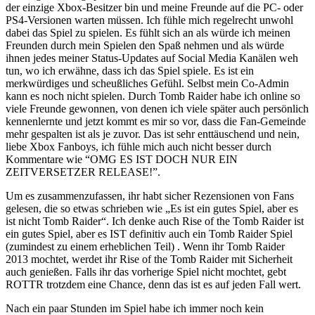
der einzige Xbox-Besitzer bin und meine Freunde auf die PC- oder
PS4-Versionen warten müssen. Ich fühle mich regelrecht unwohl
dabei das Spiel zu spielen. Es fühlt sich an als würde ich meinen
Freunden durch mein Spielen den Spaß nehmen und als würde
ihnen jedes meiner Status-Updates auf Social Media Kanälen weh
tun, wo ich erwähne, dass ich das Spiel spiele. Es ist ein
merkwürdiges und scheußliches Gefühl. Selbst mein Co-Admin
kann es noch nicht spielen. Durch Tomb Raider habe ich online so
viele Freunde gewonnen, von denen ich viele später auch persönlich
kennenlernte und jetzt kommt es mir so vor, dass die Fan-Gemeinde
mehr gespalten ist als je zuvor. Das ist sehr enttäuschend und nein,
liebe Xbox Fanboys, ich fühle mich auch nicht besser durch
Kommentare wie “OMG ES IST DOCH NUR EIN
ZEITVERSETZER RELEASE!”.
Um es zusammenzufassen, ihr habt sicher Rezensionen von Fans
gelesen, die so etwas schrieben wie „Es ist ein gutes Spiel, aber es
ist nicht Tomb Raider“. Ich denke auch Rise of the Tomb Raider ist
ein gutes Spiel, aber es IST definitiv auch ein Tomb Raider Spiel
(zumindest zu einem erheblichen Teil) . Wenn ihr Tomb Raider
2013 mochtet, werdet ihr Rise of the Tomb Raider mit Sicherheit
auch genießen. Falls ihr das vorherige Spiel nicht mochtet, gebt
ROTTR trotzdem eine Chance, denn das ist es auf jeden Fall wert.
Nach ein paar Stunden im Spiel habe ich immer noch kein