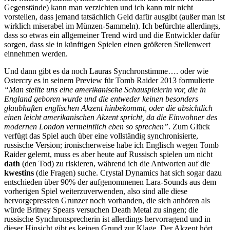
Gegenstände) kann man verzichten und ich kann mir nicht
vorstellen, dass jemand tatsächlich Geld dafür ausgibt (außer man ist
wirklich miserabel im Münzen-Sammeln). Ich befürchte allerdings,
dass so etwas ein allgemeiner Trend wird und die Entwickler dafür
sorgen, dass sie in künftigen Spielen einen größeren Stellenwert
einnehmen werden.
Und dann gibt es da noch Lauras Synchronstimme…. oder wie
Ostercry es in seinem Preview für Tomb Raider 2013 formulierte
“Man stellte uns eine
amerikanische
Schauspielerin vor, die in
England geboren wurde und die entweder keinen besonders
glaubhaften englischen Akzent hinbekommt, oder die absichtlich
einen leicht amerikanischen Akzent spricht, da die Einwohner des
modernen London vermeintlich eben so sprechen”
. Zum Glück
verfügt das Spiel auch über eine vollständig synchronisierte,
russische Version; ironischerweise habe ich Englisch wegen Tomb
Raider gelernt, muss es aber heute auf Russisch spielen um nicht
dath
(den Tod) zu riskieren, während ich die Antworten auf die
kwestins
(die Fragen) suche. Crystal Dynamics hat sich sogar dazu
entschieden über 90% der aufgenommenen Lara-Sounds aus dem
vorherigen Spiel weiterzuverwenden, also sind alle diese
hervorgepressten Grunzer noch vorhanden, die sich anhören als
würde Britney Spears versuchen Death Metal zu singen; die
russische Synchronsprecherin ist allerdings hervorragend und in
dieser Hinsicht gibt es keinen Grund zur Klage. Der Akzent hört