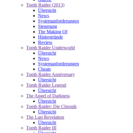
Tomb Raider (2013)
Übersicht
News
Systemanforderungen
Steuerung
The Making Of
Hintergründe
Review
Tomb Raider Underworld
Übersicht
News
Systemanforderungen
Cheats
Tomb Raider Anniversary
Übersicht
Tomb Raider Legend
Übersicht
The Angel of Darkness
Übersicht
Tomb Raider: Die Chronik
Übersicht
The Last Revelation
Übersicht
Tomb Raider III