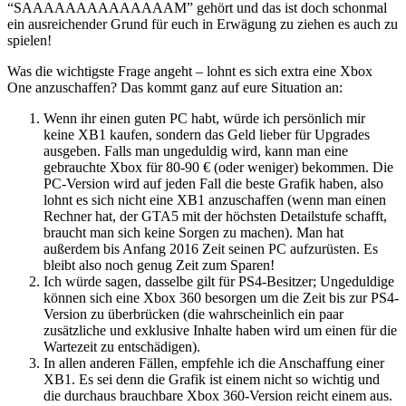
“SAAAAAAAAAAAAAAM” gehört und das ist doch schonmal
ein ausreichender Grund für euch in Erwägung zu ziehen es auch zu
spielen!
Was die wichtigste Frage angeht – lohnt es sich extra eine Xbox
One anzuschaffen? Das kommt ganz auf eure Situation an:
Wenn ihr einen guten PC habt, würde ich persönlich mir
keine XB1 kaufen, sondern das Geld lieber für Upgrades
ausgeben. Falls man ungeduldig wird, kann man eine
gebrauchte Xbox für 80-90 € (oder weniger) bekommen. Die
PC-Version wird auf jeden Fall die beste Grafik haben, also
lohnt es sich nicht eine XB1 anzuschaffen (wenn man einen
Rechner hat, der GTA5 mit der höchsten Detailstufe schafft,
braucht man sich keine Sorgen zu machen). Man hat
außerdem bis Anfang 2016 Zeit seinen PC aufzurüsten. Es
bleibt also noch genug Zeit zum Sparen!
Ich würde sagen, dasselbe gilt für PS4-Besitzer; Ungeduldige
können sich eine Xbox 360 besorgen um die Zeit bis zur PS4-
Version zu überbrücken (die wahrscheinlich ein paar
zusätzliche und exklusive Inhalte haben wird um einen für die
Wartezeit zu entschädigen).
In allen anderen Fällen, empfehle ich die Anschaffung einer
XB1. Es sei denn die Grafik ist einem nicht so wichtig und
die durchaus brauchbare Xbox 360-Version reicht einem aus.