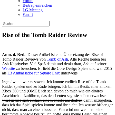
Forum
Beitrag einreichen
LG Meeting
Fanart
Rise of the Tomb Raider Review
Anm. d. Red.
: Dieser Artikel ist eine Übersetzung des Rise of
Tomb Raider Reviews von
Tomb of Ash
. Alle Rechte liegen bei
Ash Kapriyelov. Viel Spaß damit und denkt dran, Ash auf seiner
Website
zu besuchen. Er liebt die Core Design Spiele und war 2015
als
E3 Ambassador für Square Enix
unterwegs.
Irgendwann war es soweit. Ich konnte endlich Rise of the Tomb
Raider spielen und zu Ende bringen. Ich bin im Besitz einer antiken
Xbox 360 und (OMG!) ich sah davon ab
mich wie ein elitäres
Arschloch aufzuführen, das den Leuten sagt sie sollen erwachsen
werden und sich einfach eine Konsole anschaffen
damit anzugeben,
dass ich das Spiel spielen konnte und ihr nicht. Ich wusste bisher gar
nicht, dass man zu einem besseren Fan wird nur weil man eine
bestimmte Konsole besitzt. Ich hoffe, dass meine Leser, die einen