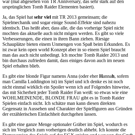
war (mal abgesehen von TR Anniversary, das sehr stark auf den
ursprünglichen Tomb Raider Elementen basiert).
Ja, das Spiel hat
sehr viel
mit TR 2013 gemeinsam; die
Spielmechanik und sogar einige Sound-Effekte sind nahezu
identisch. Das heißt aber, dass alle, die das vorherige Spiel nicht
mochten das aktuelle auch nicht mögen werden. Es gibt so viele
Verbesserungen, die einen in ihren Bann ziehen. Riesige
Schauplätze bieten einem Unmengen von Spaß beim Erkunden. Es
ist zwar kein open world Konzept aber in so einem Spiel braucht
man das auch nicht unbedingt. Ich mochte Tomb Raider 2013 und
bin durchaus zufrieden damit, dass einiges davon auch im neuen
Spiel erhalten blieb.
Es gibt eine blonde Figur namens Anna (oder eher
H
anna
h
, sofern
man Camilla Luddington ist) im Spiel und ich denke es ist noch
nicht einmal wirklich ein Spoiler wenn ich auf Folgendes hinweise,
das mit Sicherheit jeder Tomb Raider Fan weiß: so etwas wie eine
WOHLMEINENDE, BLONDE FRAU gibt es in Tomb Raider
Spielen einfach nicht. Ich schätze man kann diesen direkten
Gegensatz in Aussehen und Charakter der Spielfiguren aus Gründen
der erzählerischen Einfachheit durchgehen lassen.
Es gibt eine ganze Menge optionaler Gräber im Spiel, wodurch es
sich im Vergleich zum vorherigen deutlich abhebt. Ich konnte die