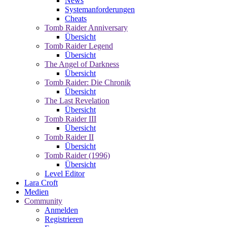
News
Systemanforderungen
Cheats
Tomb Raider Anniversary
Übersicht
Tomb Raider Legend
Übersicht
The Angel of Darkness
Übersicht
Tomb Raider: Die Chronik
Übersicht
The Last Revelation
Übersicht
Tomb Raider III
Übersicht
Tomb Raider II
Übersicht
Tomb Raider (1996)
Übersicht
Level Editor
Lara Croft
Medien
Community
Anmelden
Registrieren