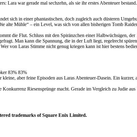
ers: Lara war gerade mal sechzehn, als sie ihr erstes Abenteuer best
det sich in einer phantastischen, doch zugleich auch düsteren Umgebung
ie alte Mühle“ – ein Level, was sich von allen bisherigen Tomb Raide
ommt die Flut. Schluss mit den Spiränzchen einer Halbwüchsigen, der
gefragt. Man kann die Spannung, die in der Luft liegt, regelrecht spüre
 Wer von Laras Stimme nicht genug kriegen kann ist hier bestens bedi
oker
83%
83%
 kleine, aber feine Episoden aus Laras Abenteuer-Dasein. Ein kurzer,
ie Konkurrenz Riesensprünge macht. Gerade im Vergleich zu Judie aus F
ed trademarks of Square Enix Limited.