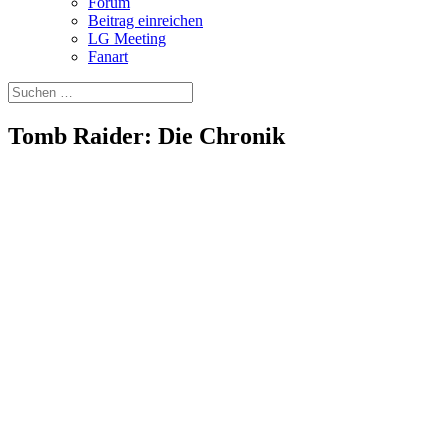
Forum
Beitrag einreichen
LG Meeting
Fanart
Tomb Raider: Die Chronik
Release
24.11.2000
Genre
Action-Adventure
Entwickler
Core Design
Publisher
Eidos Interactive
Plattformen
Windows, Mac OS, PlayStation, Dreamcast
Freigegeben ab
12 Jahren
Features