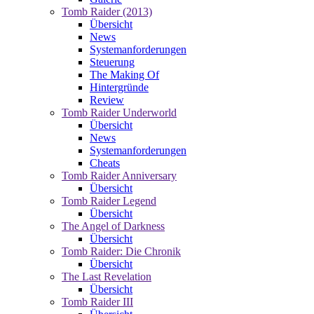
Tomb Raider (2013)
Übersicht
News
Systemanforderungen
Steuerung
The Making Of
Hintergründe
Review
Tomb Raider Underworld
Übersicht
News
Systemanforderungen
Cheats
Tomb Raider Anniversary
Übersicht
Tomb Raider Legend
Übersicht
The Angel of Darkness
Übersicht
Tomb Raider: Die Chronik
Übersicht
The Last Revelation
Übersicht
Tomb Raider III