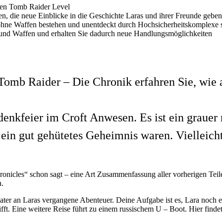
enen Tomb Raider Level
en, die neue Einblicke in die Geschichte Laras und ihrer Freunde geben
hne Waffen bestehen und unentdeckt durch Hochsicherheitskomplexe 
 und Waffen und erhalten Sie dadurch neue Handlungsmöglichkeiten
Tomb Raider – Die Chronik erfahren Sie, wie a
edenkfeier im Croft Anwesen. Es ist ein graue
r ein gut gehütetes Geheimnis waren. Vielleich
Chronicles“ schon sagt – eine Art Zusammenfassung aller vorherigen Tei
n.
ater an Laras vergangene Abenteuer. Deine Aufgabe ist es, Lara noc
fft. Eine weitere Reise führt zu einem russischem U – Boot. Hier find