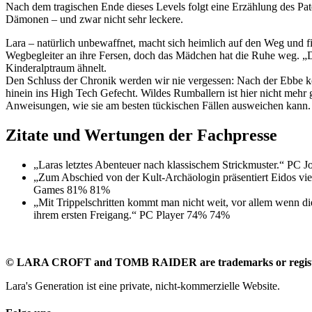
Nach dem tragischen Ende dieses Levels folgt eine Erzählung des Pat
Dämonen – und zwar nicht sehr leckere.
Lara – natürlich unbewaffnet, macht sich heimlich auf den Weg und fin
Wegbegleiter an ihre Fersen, doch das Mädchen hat die Ruhe weg. „D
Kinderalptraum ähnelt.
Den Schluss der Chronik werden wir nie vergessen: Nach der Ebbe k
hinein ins High Tech Gefecht. Wildes Rumballern ist hier nicht mehr 
Anweisungen, wie sie am besten tückischen Fällen ausweichen kann.
Zitate und Wertungen der Fachpresse
„Laras letztes Abenteuer nach klassischem Strickmuster.“ PC J
„Zum Abschied von der Kult-Archäologin präsentiert Eidos vier
Games
81%
81%
„Mit Trippelschritten kommt man nicht weit, vor allem wenn d
ihrem ersten Freigang.“ PC Player
74%
74%
©
LARA CROFT and TOMB RAIDER are trademarks or register
Lara's Generation ist eine private, nicht-kommerzielle Website.