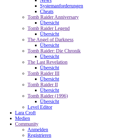
News
Systemanforderungen
Cheats
Tomb Raider Anniversary
Übersicht
Tomb Raider Legend
Übersicht
The Angel of Darkness
Übersicht
Tomb Raider: Die Chronik
Übersicht
The Last Revelation
Übersicht
Tomb Raider III
Übersicht
Tomb Raider II
Übersicht
Tomb Raider (1996)
Übersicht
Level Editor
Lara Croft
Medien
Community
Anmelden
Registrieren