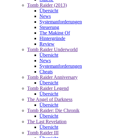
Tomb Raider (2013)
Übersicht
News
Systemanforderungen
Steuerung
The Making Of
Hintergründe
Review
Tomb Raider Underworld
Übersicht
News
Systemanforderungen
Cheats
Tomb Raider Anniversary
Übersicht
Tomb Raider Legend
Übersicht
The Angel of Darkness
Übersicht
Tomb Raider: Die Chronik
Übersicht
The Last Revelation
Übersicht
Tomb Raider III