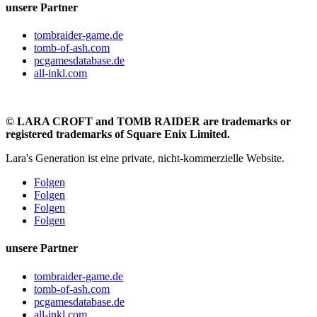
unsere Partner
tombraider-game.de
tomb-of-ash.com
pcgamesdatabase.de
all-inkl.com
©
LARA CROFT and TOMB RAIDER are trademarks or
registered trademarks of Square Enix Limited.
Lara's Generation ist eine private, nicht-kommerzielle Website.
Folgen
Folgen
Folgen
Folgen
unsere Partner
tombraider-game.de
tomb-of-ash.com
pcgamesdatabase.de
all-inkl.com