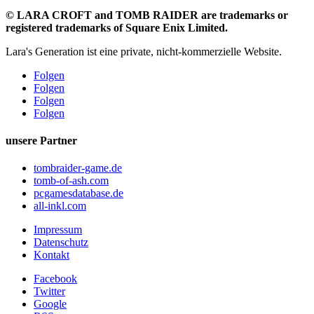
©
LARA CROFT and TOMB RAIDER are trademarks or
registered trademarks of Square Enix Limited.
Lara's Generation ist eine private, nicht-kommerzielle Website.
Folgen
Folgen
Folgen
Folgen
unsere Partner
tombraider-game.de
tomb-of-ash.com
pcgamesdatabase.de
all-inkl.com
Impressum
Datenschutz
Kontakt
Facebook
Twitter
Google