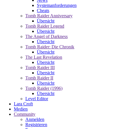
News
Systemanforderungen
Cheats
Tomb Raider Anniversary
Übersicht
Tomb Raider Legend
Übersicht
The Angel of Darkness
Übersicht
Tomb Raider: Die Chronik
Übersicht
The Last Revelation
Übersicht
Tomb Raider III
Übersicht
Tomb Raider II
Übersicht
Tomb Raider (1996)
Übersicht
Level Editor
Lara Croft
Medien
Community
Anmelden
Registrieren