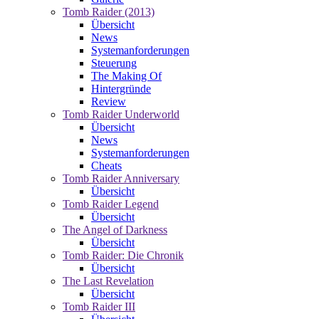
Tomb Raider (2013)
Übersicht
News
Systemanforderungen
Steuerung
The Making Of
Hintergründe
Review
Tomb Raider Underworld
Übersicht
News
Systemanforderungen
Cheats
Tomb Raider Anniversary
Übersicht
Tomb Raider Legend
Übersicht
The Angel of Darkness
Übersicht
Tomb Raider: Die Chronik
Übersicht
The Last Revelation
Übersicht
Tomb Raider III