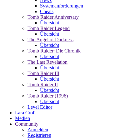
News
Systemanforderungen
Cheats
Tomb Raider Anniversary
Übersicht
Tomb Raider Legend
Übersicht
The Angel of Darkness
Übersicht
Tomb Raider: Die Chronik
Übersicht
The Last Revelation
Übersicht
Tomb Raider III
Übersicht
Tomb Raider II
Übersicht
Tomb Raider (1996)
Übersicht
Level Editor
Lara Croft
Medien
Community
Anmelden
Registrieren