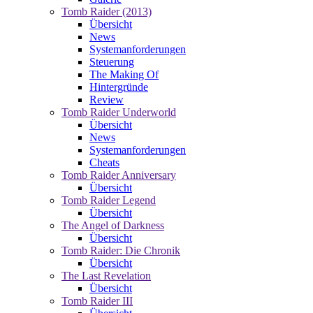
Tomb Raider (2013)
Übersicht
News
Systemanforderungen
Steuerung
The Making Of
Hintergründe
Review
Tomb Raider Underworld
Übersicht
News
Systemanforderungen
Cheats
Tomb Raider Anniversary
Übersicht
Tomb Raider Legend
Übersicht
The Angel of Darkness
Übersicht
Tomb Raider: Die Chronik
Übersicht
The Last Revelation
Übersicht
Tomb Raider III