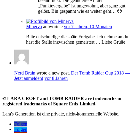
beeindruckt. Die geänderte Art der
„Punktevergabe“ ist ungewohnt, aber ganz gut
gelöst. Bin gespannt wie es weiter geht… 🙂
Minerva
antwortete
vor 7 Jahren, 10 Monaten
Bitte entschuldige die späte Freigabe. Ich nehme an du
hast die Stelle inzwischen gemeistert … Liebe Grüße
Nerd Brain
wrote a new post,
Der Tomb Raider Cup 2018 —
Jetzt anmelden!
vor 8 Jahren
©
LARA CROFT and TOMB RAIDER are trademarks or
registered trademarks of Square Enix Limited.
Lara's Generation ist eine private, nicht-kommerzielle Website.
Folgen
Folgen