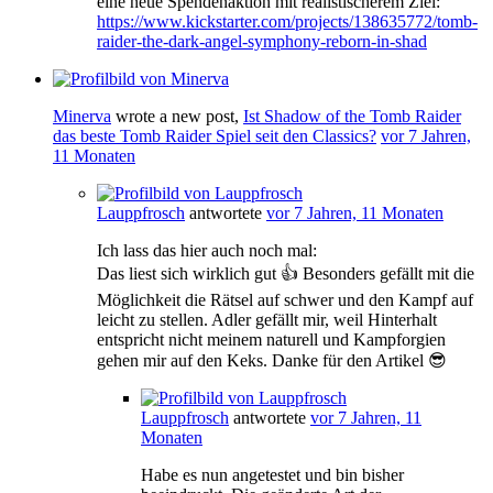
eine neue Spendenaktion mit realistischerem Ziel:
https://www.kickstarter.com/projects/138635772/tomb-
raider-the-dark-angel-symphony-reborn-in-shad
Minerva
wrote a new post,
Ist Shadow of the Tomb Raider
das beste Tomb Raider Spiel seit den Classics?
vor 7 Jahren,
11 Monaten
Lauppfrosch
antwortete
vor 7 Jahren, 11 Monaten
Ich lass das hier auch noch mal:
Das liest sich wirklich gut 👍 Besonders gefällt mit die
Möglichkeit die Rätsel auf schwer und den Kampf auf
leicht zu stellen. Adler gefällt mir, weil Hinterhalt
entspricht nicht meinem naturell und Kampforgien
gehen mir auf den Keks. Danke für den Artikel 😎
Lauppfrosch
antwortete
vor 7 Jahren, 11
Monaten
Habe es nun angetestet und bin bisher