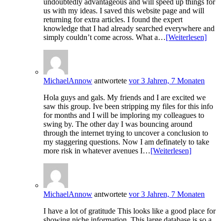
undoubtedly advantageous and will speed up things for
us with my ideas. I saved this website page and will
returning for extra articles. I found the expert
knowledge that I had already searched everywhere and
simply couldn’t come across. What a…
[Weiterlesen]
MichaelAnnow
antwortete
vor 3 Jahren, 7 Monaten
Hola guys and gals. My friends and I are excited we
saw this group. Ive been stripping my files for this info
for months and I will be imploring my colleagues to
swing by. The other day I was bouncing around
through the internet trying to uncover a conclusion to
my staggering questions. Now I am definately to take
more risk in whatever avenues I…
[Weiterlesen]
MichaelAnnow
antwortete
vor 3 Jahren, 7 Monaten
I have a lot of gratitude This looks like a good place for
showing niche information. This large database is so a