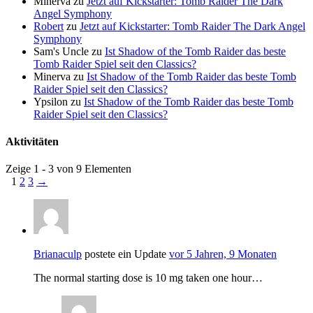
Minerva
zu
Jetzt auf Kickstarter: Tomb Raider The Dark
Angel Symphony
Robert
zu
Jetzt auf Kickstarter: Tomb Raider The Dark Angel
Symphony
Sam's Uncle
zu
Ist Shadow of the Tomb Raider das beste
Tomb Raider Spiel seit den Classics?
Minerva
zu
Ist Shadow of the Tomb Raider das beste Tomb
Raider Spiel seit den Classics?
Ypsilon
zu
Ist Shadow of the Tomb Raider das beste Tomb
Raider Spiel seit den Classics?
Aktivitäten
Zeige 1 - 3 von 9 Elementen
1
2
3
→
Brianaculp
postete ein Update
vor 5 Jahren, 9 Monaten
The normal starting dose is 10 mg taken one hour…