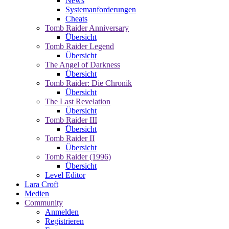
News
Systemanforderungen
Cheats
Tomb Raider Anniversary
Übersicht
Tomb Raider Legend
Übersicht
The Angel of Darkness
Übersicht
Tomb Raider: Die Chronik
Übersicht
The Last Revelation
Übersicht
Tomb Raider III
Übersicht
Tomb Raider II
Übersicht
Tomb Raider (1996)
Übersicht
Level Editor
Lara Croft
Medien
Community
Anmelden
Registrieren