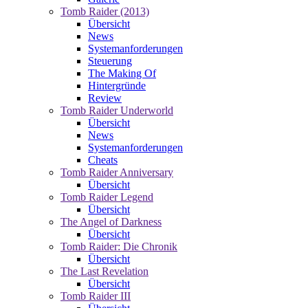
Tomb Raider (2013)
Übersicht
News
Systemanforderungen
Steuerung
The Making Of
Hintergründe
Review
Tomb Raider Underworld
Übersicht
News
Systemanforderungen
Cheats
Tomb Raider Anniversary
Übersicht
Tomb Raider Legend
Übersicht
The Angel of Darkness
Übersicht
Tomb Raider: Die Chronik
Übersicht
The Last Revelation
Übersicht
Tomb Raider III