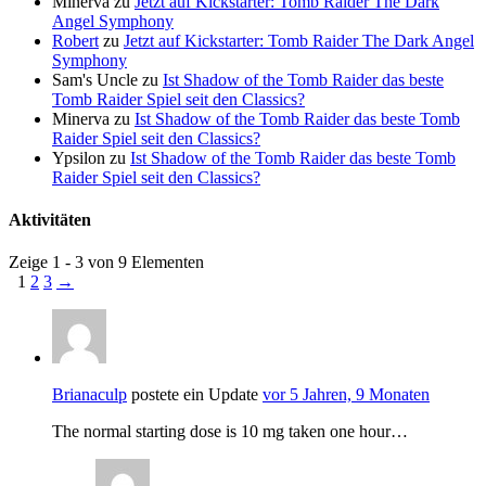
Minerva
zu
Jetzt auf Kickstarter: Tomb Raider The Dark
Angel Symphony
Robert
zu
Jetzt auf Kickstarter: Tomb Raider The Dark Angel
Symphony
Sam's Uncle
zu
Ist Shadow of the Tomb Raider das beste
Tomb Raider Spiel seit den Classics?
Minerva
zu
Ist Shadow of the Tomb Raider das beste Tomb
Raider Spiel seit den Classics?
Ypsilon
zu
Ist Shadow of the Tomb Raider das beste Tomb
Raider Spiel seit den Classics?
Aktivitäten
Zeige 1 - 3 von 9 Elementen
1
2
3
→
Brianaculp
postete ein Update
vor 5 Jahren, 9 Monaten
The normal starting dose is 10 mg taken one hour…