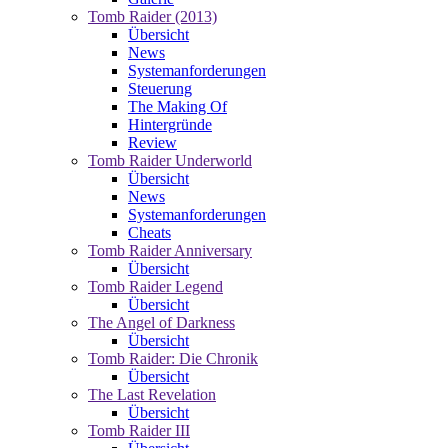
Tomb Raider (2013)
Übersicht
News
Systemanforderungen
Steuerung
The Making Of
Hintergründe
Review
Tomb Raider Underworld
Übersicht
News
Systemanforderungen
Cheats
Tomb Raider Anniversary
Übersicht
Tomb Raider Legend
Übersicht
The Angel of Darkness
Übersicht
Tomb Raider: Die Chronik
Übersicht
The Last Revelation
Übersicht
Tomb Raider III