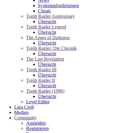
News
Systemanforderungen
Cheats
Tomb Raider Anniversary
Übersicht
Tomb Raider Legend
Übersicht
The Angel of Darkness
Übersicht
Tomb Raider: Die Chronik
Übersicht
The Last Revelation
Übersicht
Tomb Raider III
Übersicht
Tomb Raider II
Übersicht
Tomb Raider (1996)
Übersicht
Level Editor
Lara Croft
Medien
Community
Anmelden
Registrieren