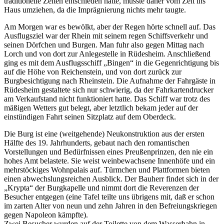
traditionelle Zelten entschieden hatte, musste daher vom Zelt ins
Haus umziehen, da die Imprägnierung nichts mehr taugte.
Am Morgen war es bewölkt, aber der Regen hörte schnell auf. Das
Ausflugsziel war der Rhein mit seinem regen Schiffsverkehr und
seinen Dörfchen und Burgen. Man fuhr also gegen Mittag nach
Lorch und von dort zur Anlegestelle in Rüdesheim. Anschließend
ging es mit dem Ausflugsschiff „Bingen“ in die Gegenrichtigung bis
auf die Höhe von Reichenstein, und von dort zurück zur
Burgbesichtigung nach Rheinstein. Die Aufnahme der Fahrgäste in
Rüdesheim gestaltete sich nur schwierig, da der Fahrkartendrucker
am Verkaufstand nicht funktioniert hatte. Das Schiff war trotz des
mäßigen Wetters gut belegt, aber letztlich bekam jeder auf der
einstündigen Fahrt seinen Sitzplatz auf dem Oberdeck.
Die Burg ist eine (weitgehende) Neukonstruktion aus der ersten
Hälfte des 19. Jahrhunderts, gebaut nach den romantischen
Vorstellungen und Bedürfnissen eines Preußenprinzen, den nie ein
hohes Amt belastete. Sie weist weinbewachsene Innenhöfe und ein
mehrstöckiges Wohnpalais auf. Türmchen und Plattformen bieten
einen abwechslungsreichen Ausblick. Der Bauherr findet sich in der
„Krypta“ der Burgkapelle und nimmt dort die Reverenzen der
Besucher entgegen (eine Tafel teilte uns übrigens mit, daß er schon
im zarten Alter von neun und zehn Jahren in den Befreiungskriegen
gegen Napoleon kämpfte).
Zwei Besucher wurden auf der Toilette von dem Wasserhahn in