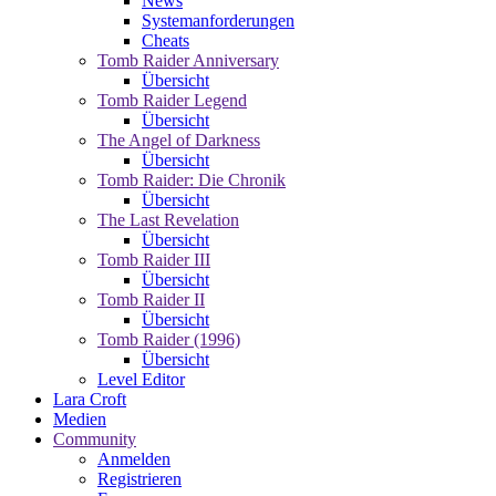
News
Systemanforderungen
Cheats
Tomb Raider Anniversary
Übersicht
Tomb Raider Legend
Übersicht
The Angel of Darkness
Übersicht
Tomb Raider: Die Chronik
Übersicht
The Last Revelation
Übersicht
Tomb Raider III
Übersicht
Tomb Raider II
Übersicht
Tomb Raider (1996)
Übersicht
Level Editor
Lara Croft
Medien
Community
Anmelden
Registrieren