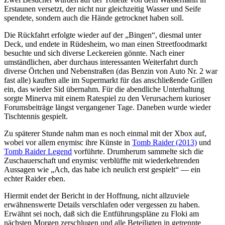
Erstaunen versetzt, der nicht nur gleichzeitig Wasser und Seife
spendete, sondern auch die Hände getrocknet haben soll.
Die Rückfahrt erfolgte wieder auf der „Bingen“, diesmal unter
Deck, und endete in Rüdesheim, wo man einen Streetfoodmarkt
besuchte und sich diverse Leckereien gönnte. Nach einer
umständlichen, aber durchaus interessanten Weiterfahrt durch
diverse Örtchen und Nebenstraßen (das Benzin von Auto Nr. 2 war
fast alle) kauften alle im Supermarkt für das anschließende Grillen
ein, das wieder Sid übernahm. Für die abendliche Unterhaltung
sorgte Minerva mit einem Ratespiel zu den Verursachern kurioser
Forumsbeiträge längst vergangener Tage. Daneben wurde wieder
Tischtennis gespielt.
Zu späterer Stunde nahm man es noch einmal mit der Xbox auf,
wobei vor allem enymisc ihre Künste in
Tomb Raider (2013)
und
Tomb Raider Legend
vorführte. Drumherum sammelte sich die
Zuschauerschaft und enymisc verblüffte mit wiederkehrenden
Aussagen wie „Ach, das habe ich neulich erst gespielt“ — ein
echter Raider eben.
Hiermit endet der Bericht in der Hoffnung, nicht allzuviele
erwähnenswerte Details verschlafen oder vergessen zu haben.
Erwähnt sei noch, daß sich die Entführungspläne zu Floki am
nächsten Morgen zerschlugen und alle Beteiligten in getrennte