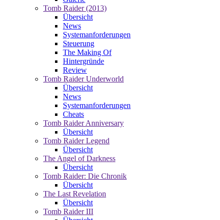
Tomb Raider (2013)
Übersicht
News
Systemanforderungen
Steuerung
The Making Of
Hintergründe
Review
Tomb Raider Underworld
Übersicht
News
Systemanforderungen
Cheats
Tomb Raider Anniversary
Übersicht
Tomb Raider Legend
Übersicht
The Angel of Darkness
Übersicht
Tomb Raider: Die Chronik
Übersicht
The Last Revelation
Übersicht
Tomb Raider III