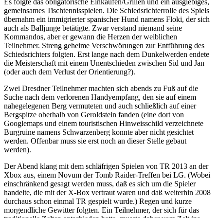
Es folgte das obligatorische Einkaufen/Grillen und ein ausgiebiges,
gemeinsames Tischtennisspielen. Die Schiedsrichterrolle des Spiels
übernahm ein immigrierter spanischer Hund namens Floki, der sich
auch als Balljunge betätigte. Zwar verstand niemand seine
Kommandos, aber er gewann die Herzen der weiblichen
Teilnehmer. Streng geheime Verschwörungen zur Entführung des
Schiedsrichters folgten. Erst lange nach dem Dunkelwerden endete
die Meisterschaft mit einem Unentschieden zwischen Sid und Jan
(oder auch dem Verlust der Orientierung?).
Zwei Dresdner Teilnehmer machten sich abends zu Fuß auf die
Suche nach dem verlorenen Handyempfang, den sie auf einem
nahegelegenen Berg vermuteten und auch schließlich auf einer
Bergspitze oberhalb von Geroldstein fanden (eine dort von
Googlemaps und einem touristischen Hinweisschild verzeichnete
Burgruine namens Schwarzenberg konnte aber nicht gesichtet
werden. Offenbar muss sie erst noch an dieser Stelle gebaut
werden).
Der Abend klang mit dem schläfrigen Spielen von TR 2013 an der
Xbox aus, einem Novum der Tomb Raider-Treffen bei LG. (Wobei
einschränkend gesagt werden muss, daß es sich um die Spieler
handelte, die mit der X-Box vertraut waren und daß weiterhin 2008
durchaus schon einmal TR gespielt wurde.) Regen und kurze
morgendliche Gewitter folgten. Ein Teilnehmer, der sich für das