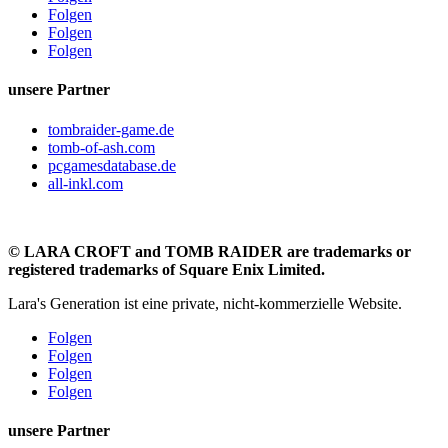
Folgen
Folgen
Folgen
unsere Partner
tombraider-game.de
tomb-of-ash.com
pcgamesdatabase.de
all-inkl.com
©
LARA CROFT and TOMB RAIDER are trademarks or
registered trademarks of Square Enix Limited.
Lara's Generation ist eine private, nicht-kommerzielle Website.
Folgen
Folgen
Folgen
Folgen
unsere Partner