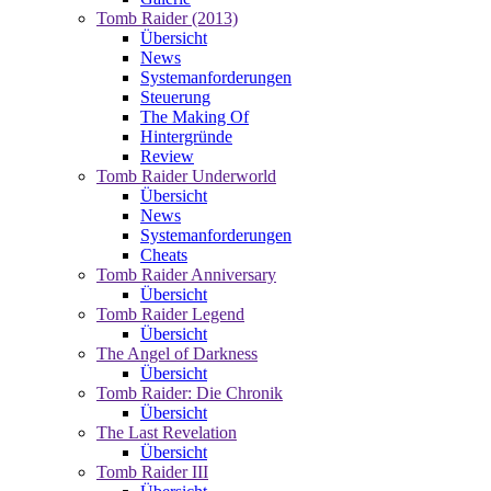
Tomb Raider (2013)
Übersicht
News
Systemanforderungen
Steuerung
The Making Of
Hintergründe
Review
Tomb Raider Underworld
Übersicht
News
Systemanforderungen
Cheats
Tomb Raider Anniversary
Übersicht
Tomb Raider Legend
Übersicht
The Angel of Darkness
Übersicht
Tomb Raider: Die Chronik
Übersicht
The Last Revelation
Übersicht
Tomb Raider III