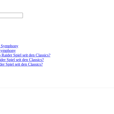
el Symphony
l Symphony
Raider Spiel seit den Classics?
er Spiel seit den Classics?
r Spiel seit den Classics?