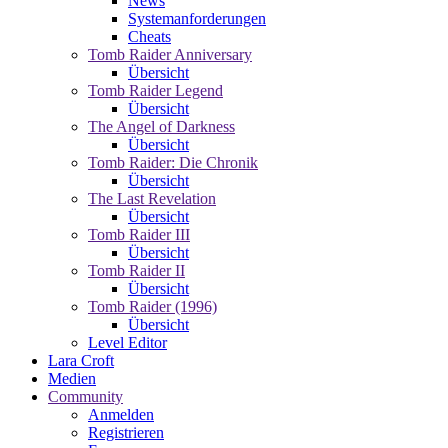
News
Systemanforderungen
Cheats
Tomb Raider Anniversary
Übersicht
Tomb Raider Legend
Übersicht
The Angel of Darkness
Übersicht
Tomb Raider: Die Chronik
Übersicht
The Last Revelation
Übersicht
Tomb Raider III
Übersicht
Tomb Raider II
Übersicht
Tomb Raider (1996)
Übersicht
Level Editor
Lara Croft
Medien
Community
Anmelden
Registrieren