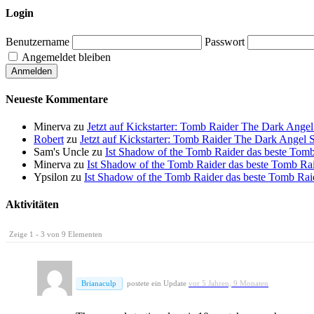
Login
Benutzername
Passwort
Angemeldet bleiben
Neueste Kommentare
Minerva
zu
Jetzt auf Kickstarter: Tomb Raider The Dark Ang
Robert
zu
Jetzt auf Kickstarter: Tomb Raider The Dark Ange
Sam's Uncle
zu
Ist Shadow of the Tomb Raider das beste Tomb 
Minerva
zu
Ist Shadow of the Tomb Raider das beste Tomb Raid
Ypsilon
zu
Ist Shadow of the Tomb Raider das beste Tomb Raide
Aktivitäten
Zeige 1 - 3 von 9 Elementen
Brianaculp
postete ein Update
vor 5 Jahren, 9 Monaten