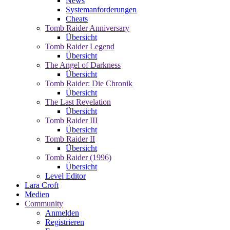
News
Systemanforderungen
Cheats
Tomb Raider Anniversary
Übersicht
Tomb Raider Legend
Übersicht
The Angel of Darkness
Übersicht
Tomb Raider: Die Chronik
Übersicht
The Last Revelation
Übersicht
Tomb Raider III
Übersicht
Tomb Raider II
Übersicht
Tomb Raider (1996)
Übersicht
Level Editor
Lara Croft
Medien
Community
Anmelden
Registrieren