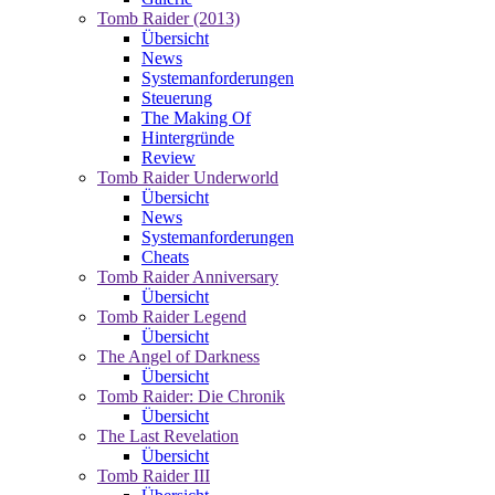
Tomb Raider (2013)
Übersicht
News
Systemanforderungen
Steuerung
The Making Of
Hintergründe
Review
Tomb Raider Underworld
Übersicht
News
Systemanforderungen
Cheats
Tomb Raider Anniversary
Übersicht
Tomb Raider Legend
Übersicht
The Angel of Darkness
Übersicht
Tomb Raider: Die Chronik
Übersicht
The Last Revelation
Übersicht
Tomb Raider III