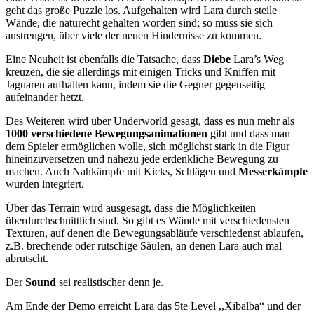
geht das große Puzzle los. Aufgehalten wird Lara durch steile
Wände, die naturecht gehalten worden sind; so muss sie sich
anstrengen, über viele der neuen Hindernisse zu kommen.
Eine Neuheit ist ebenfalls die Tatsache, dass
Diebe
Lara’s Weg
kreuzen, die sie allerdings mit einigen Tricks und Kniffen mit
Jaguaren aufhalten kann, indem sie die Gegner gegenseitig
aufeinander hetzt.
Des Weiteren wird über Underworld gesagt, dass es nun mehr als
1000 verschiedene Bewegungsanimationen
gibt und dass man
dem Spieler ermöglichen wolle, sich möglichst stark in die Figur
hineinzuversetzen und nahezu jede erdenkliche Bewegung zu
machen. Auch Nahkämpfe mit Kicks, Schlägen und
Messerkämpfe
wurden integriert.
Über das Terrain wird ausgesagt, dass die Möglichkeiten
überdurchschnittlich sind. So gibt es Wände mit verschiedensten
Texturen, auf denen die Bewegungsabläufe verschiedenst ablaufen,
z.B. brechende oder rutschige Säulen, an denen Lara auch mal
abrutscht.
Der
Sound
sei realistischer denn je.
Am Ende der Demo erreicht Lara das 5te Level ,,Xibalba“ und der