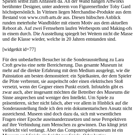
Spielen selbst zum Anfassen da. An der Wand hängen Artworks
berühmter Designer, unter anderem von Figurenerfinder Toby Gard
höchstpersönlich. In Vitrinen liegen Merchandise-Produkte aus dem
Bestand von www.croft-arts.de aus. Diesen hübschen Anblick
runden meterhohe Wandbilder mit einem Motiv aus dem aktuellen
Reboot ab. Auf zwei Fernsehern laufen Werbespots und Making-ofs
in einem durch. Die Ausstellung spiegelt bei Weitem nicht die Masse
und die Klasse wieder, welche in 20 Jahren entstanden sind.
[widgetkit id=77]
Für den unbedarften Besucher ist die Sonderausstellung zu Lara
Croft gewiss eine nette Bereicherung. Das gesamte Museum ist
mehr auf die direkte Erfahrung mit dem Medium ausgelegt, wie die
Painstation am besten demonstriert: ein Spielkasten, der dem Spieler
die Pfote verbrennt, sie auspeitscht oder einen elektrischen Stoß
versetzt, wenn der Gegner einen Punkt erzielt. Infotafeln gibt es
zwar auch, aber insgesamt möchten die Betreiber des Museums die
Sinne ansprechen und weniger den Intellekt. Um Spiele zu
präsentieren, sicher nicht falsch, aber vor allem in Hinblick auf die
Sonderausstellung finde ich den rein dokumentarischen Ansatz nicht
ausreichend. Museen sind doch dazu da, sich mit wesentlichen
Fragen einer Epoche auseinanderzusetzen und neue Perspektiven
auf ihre Verbindung zum Menschen zu gewinnen. Das klingt jetzt
vielleicht viel verlangt. Aber das Computerspielemuseum ist ein