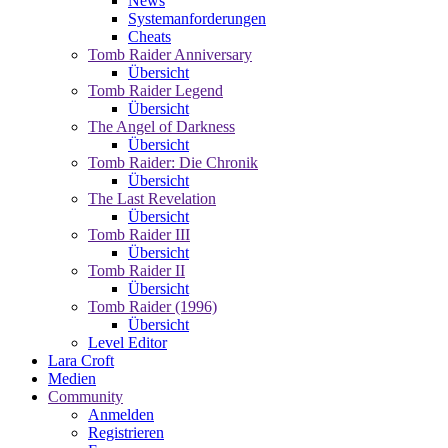
News
Systemanforderungen
Cheats
Tomb Raider Anniversary
Übersicht
Tomb Raider Legend
Übersicht
The Angel of Darkness
Übersicht
Tomb Raider: Die Chronik
Übersicht
The Last Revelation
Übersicht
Tomb Raider III
Übersicht
Tomb Raider II
Übersicht
Tomb Raider (1996)
Übersicht
Level Editor
Lara Croft
Medien
Community
Anmelden
Registrieren