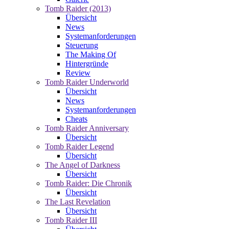
Tomb Raider (2013)
Übersicht
News
Systemanforderungen
Steuerung
The Making Of
Hintergründe
Review
Tomb Raider Underworld
Übersicht
News
Systemanforderungen
Cheats
Tomb Raider Anniversary
Übersicht
Tomb Raider Legend
Übersicht
The Angel of Darkness
Übersicht
Tomb Raider: Die Chronik
Übersicht
The Last Revelation
Übersicht
Tomb Raider III