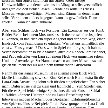
Museum und Spiele sind nicht nur Spiele. Oder lustige
Hardwarekiller, von denen wir uns im Alltag so selbstverständlich
und gern die Zeit stehlen lassen. Gerade das sollte uns dieses
Museum vergegenwärtigen. Museen sind Räume, in denen man
selbst Vertrautem anders begegnen kann als gewöhnlich. Denn
spielen… kann ich auch zuhause…
Aber zum Schluss noch was Positives: Ein Exemplar aus der Tomb-
Raider-Reihe bei einem Museumsbesuch theoretisch durchspielen
zu können, ist natürlich ein super Angebot und der beste Weg, einen
Eindruck vom Faszinosum zu erhalten. Was hat uns schließlich alle
einst zu Fans gemacht? Dass wir ein Spiel von ihr gespielt haben.
Selten bekommt ihr so viele Statuen, auch die Reboot-Lara ist dabei,
und Pappaufsteller von Lara auf einem Fleck versammelt zu sehen.
Und die Artworks großer Namen machen an einer Museumswand
gleich viel mehr her als auf einem flimmernden Bildschirm.
Nehmt ihr das ganze Museum, ist es allemal einen Blick wert,
ideelle Unterstützung sowieso. Eine Reise nach Berlin extra für die
Lara-Croft-Ausstellung lohnt sich für den eingefleischten Fan sicher
nicht. Dafür ist sie viel zu klein und lädt nicht … zum Spielen ein.
Für dieses Spiel fehlen einige Spielsteine, die wir Fans im Schlaf
aufzählen können: Hintergründe zu Laras Entstehung wie
Interviews mit den Machern oder Biografien. Erfahrungsberichte
von Spielern. Illustre Beispiele für die Bewegungen, die Lara Croft
ausgelöst hat, denke man einmal an Lookalike-Contests, Fan-