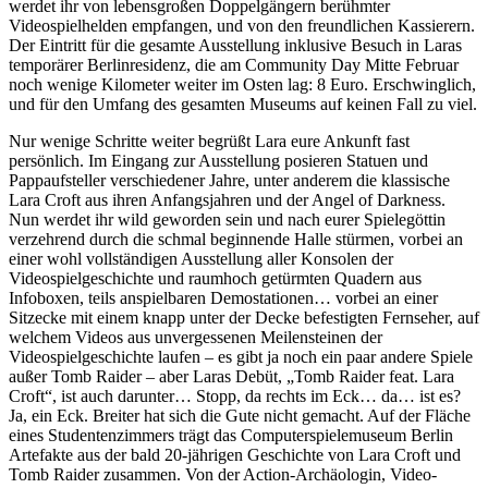
werdet ihr von lebensgroßen Doppelgängern berühmter
Videospielhelden empfangen, und von den freundlichen Kassierern.
Der Eintritt für die gesamte Ausstellung inklusive Besuch in Laras
temporärer Berlinresidenz, die am Community Day Mitte Februar
noch wenige Kilometer weiter im Osten lag: 8 Euro. Erschwinglich,
und für den Umfang des gesamten Museums auf keinen Fall zu viel.
Nur wenige Schritte weiter begrüßt Lara eure Ankunft fast
persönlich. Im Eingang zur Ausstellung posieren Statuen und
Pappaufsteller verschiedener Jahre, unter anderem die klassische
Lara Croft aus ihren Anfangsjahren und der Angel of Darkness.
Nun werdet ihr wild geworden sein und nach eurer Spielegöttin
verzehrend durch die schmal beginnende Halle stürmen, vorbei an
einer wohl vollständigen Ausstellung aller Konsolen der
Videospielgeschichte und raumhoch getürmten Quadern aus
Infoboxen, teils anspielbaren Demostationen… vorbei an einer
Sitzecke mit einem knapp unter der Decke befestigten Fernseher, auf
welchem Videos aus unvergessenen Meilensteinen der
Videospielgeschichte laufen – es gibt ja noch ein paar andere Spiele
außer Tomb Raider – aber Laras Debüt, „Tomb Raider feat. Lara
Croft“, ist auch darunter… Stopp, da rechts im Eck… da… ist es?
Ja, ein Eck. Breiter hat sich die Gute nicht gemacht. Auf der Fläche
eines Studentenzimmers trägt das Computerspielemuseum Berlin
Artefakte aus der bald 20-jährigen Geschichte von Lara Croft und
Tomb Raider zusammen. Von der Action-Archäologin, Video-