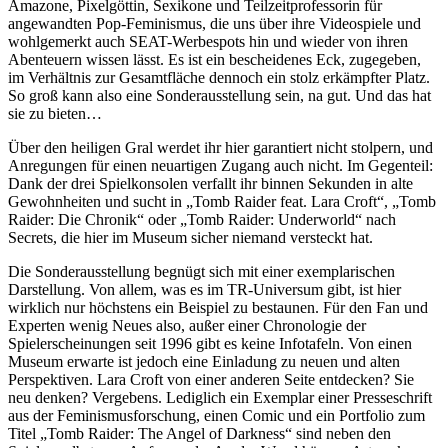
Amazone, Pixelgöttin, Sexikone und Teilzeitprofessorin für
angewandten Pop-Feminismus, die uns über ihre Videospiele und
wohlgemerkt auch SEAT-Werbespots hin und wieder von ihren
Abenteuern wissen lässt. Es ist ein bescheidenes Eck, zugegeben,
im Verhältnis zur Gesamtfläche dennoch ein stolz erkämpfter Platz.
So groß kann also eine Sonderausstellung sein, na gut. Und das hat
sie zu bieten…
Über den heiligen Gral werdet ihr hier garantiert nicht stolpern, und
Anregungen für einen neuartigen Zugang auch nicht. Im Gegenteil:
Dank der drei Spielkonsolen verfallt ihr binnen Sekunden in alte
Gewohnheiten und sucht in „Tomb Raider feat. Lara Croft“, „Tomb
Raider: Die Chronik“ oder „Tomb Raider: Underworld“ nach
Secrets, die hier im Museum sicher niemand versteckt hat.
Die Sonderausstellung begnügt sich mit einer exemplarischen
Darstellung. Von allem, was es im TR-Universum gibt, ist hier
wirklich nur höchstens ein Beispiel zu bestaunen. Für den Fan und
Experten wenig Neues also, außer einer Chronologie der
Spielerscheinungen seit 1996 gibt es keine Infotafeln. Von einen
Museum erwarte ist jedoch eine Einladung zu neuen und alten
Perspektiven. Lara Croft von einer anderen Seite entdecken? Sie
neu denken? Vergebens. Lediglich ein Exemplar einer Presseschrift
aus der Feminismusforschung, einen Comic und ein Portfolio zum
Titel „Tomb Raider: The Angel of Darkness“ sind neben den