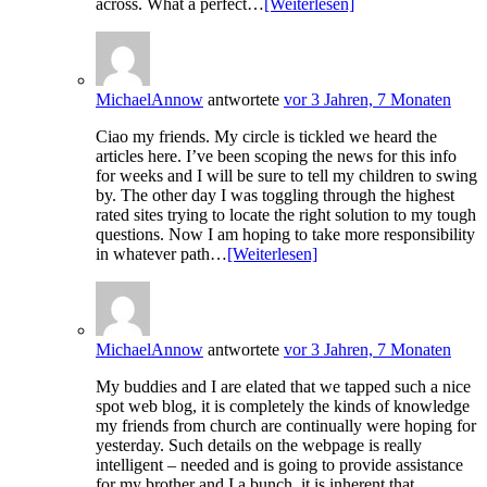
across. What a perfect…
[Weiterlesen]
MichaelAnnow
antwortete
vor 3 Jahren, 7 Monaten
Ciao my friends. My circle is tickled we heard the
articles here. I’ve been scoping the news for this info
for weeks and I will be sure to tell my children to swing
by. The other day I was toggling through the highest
rated sites trying to locate the right solution to my tough
questions. Now I am hoping to take more responsibility
in whatever path…
[Weiterlesen]
MichaelAnnow
antwortete
vor 3 Jahren, 7 Monaten
My buddies and I are elated that we tapped such a nice
spot web blog, it is completely the kinds of knowledge
my friends from church are continually were hoping for
yesterday. Such details on the webpage is really
intelligent – needed and is going to provide assistance
for my brother and I a bunch. it is inherent that