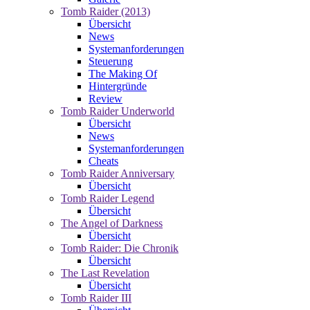
Tomb Raider (2013)
Übersicht
News
Systemanforderungen
Steuerung
The Making Of
Hintergründe
Review
Tomb Raider Underworld
Übersicht
News
Systemanforderungen
Cheats
Tomb Raider Anniversary
Übersicht
Tomb Raider Legend
Übersicht
The Angel of Darkness
Übersicht
Tomb Raider: Die Chronik
Übersicht
The Last Revelation
Übersicht
Tomb Raider III