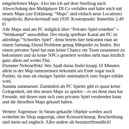
mitgelieferten Maps. Also bin ich auf dem Streifzug nach
Abwechslung den Multiplayer DLCs verfallen und habe mich mit
neuen Maps (zur Erklärung: “Maps” sind einfach neue Locations)
eingedeckt,
Barackenstadt
und
1939
. Kostenpunkt: Immerhin 2,49
€!
Alle Maps sind am PC lediglich über “Privates Spiel erstellen” »
“Wettkampf” auswählbar. Der einzig spielbare Kanal am PC ist
allerdings “Schnelles Spiel”, denn bereits hier bekommt man an
einem Samstag Abend Probleme genug Mitspieler zu finden. Bei
einem privaten Spiel hat man keine Chance ein Team zusammen zu
bekommen und da keine NPCs generiert werden steht man letztlich
ganz allein auf weiter Flur.
Dummer Nebeneffekt: Wer Spaß daran findet knapp 10 Minuten
allein in der Map rumzurennen bekommt am Ende sogar noch
Punkte, da man als einziger Spieler automatisch zum Sieger erklärt
wird.
Summa summarum: Zumindest als PC Spieler gibt es quasi keine
Gelegenheit, mit den neuen Maps zu spielen – es sei denn man hat
Freunde, mit denen man sich zum privaten Spiel verabreden kann
und die dieselben Maps gekauft haben.
Weitere Ärgernisse: In Steam gekaufte Objekte werden auch
weiterhin im Shop angezeigt, ohne Kennzeichnung. Beschreibung
sind meist auf englisch. Alles andere als benutzerfreundlich!