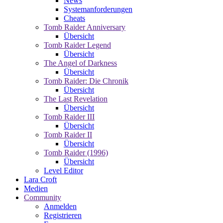
News
Systemanforderungen
Cheats
Tomb Raider Anniversary
Übersicht
Tomb Raider Legend
Übersicht
The Angel of Darkness
Übersicht
Tomb Raider: Die Chronik
Übersicht
The Last Revelation
Übersicht
Tomb Raider III
Übersicht
Tomb Raider II
Übersicht
Tomb Raider (1996)
Übersicht
Level Editor
Lara Croft
Medien
Community
Anmelden
Registrieren