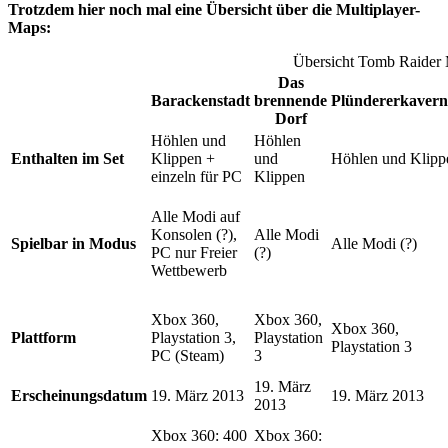
Trotzdem hier noch mal eine Übersicht über die Multiplayer-
Maps:
Übersicht Tomb Raider 
Das
Barackenstadt
brennende
Plündererkaver
Dorf
Höhlen und
Höhlen
Enthalten im Set
Klippen +
und
Höhlen und Klipp
einzeln für PC
Klippen
Alle Modi auf
Konsolen (?),
Alle Modi
Spielbar in Modus
Alle Modi (?)
PC nur Freier
(?)
Wettbewerb
Xbox 360,
Xbox 360,
Xbox 360,
Plattform
Playstation 3,
Playstation
Playstation 3
PC (Steam)
3
19. März
Erscheinungsdatum
19. März 2013
19. März 2013
2013
Xbox 360: 400
Xbox 360: