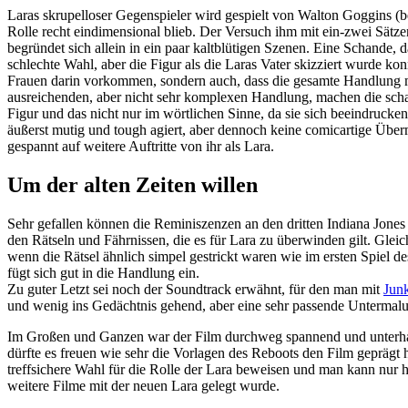
Laras skrupelloser Gegenspieler wird gespielt von Walton Goggins (be
Rolle recht eindimensional blieb. Der Versuch ihm mit ein-zwei Sätze
begründet sich allein in ein paar kaltblütigen Szenen. Eine Schande,
schlechte Wahl, aber die Figur als die Laras Vater skizziert wurde ko
Frauen darin vorkommen, sondern auch, dass die gesamte Handlung me
ausreichenden, aber nicht sehr komplexen Handlung, machen die schau
Figur und das nicht nur im wörtlichen Sinne, da sie sich beeindrucke
äußerst mutig und tough agiert, aber dennoch keine comicartige Überme
gespannt auf weitere Auftritte von ihr als Lara.
Um der alten Zeiten willen
Sehr gefallen können die Reminiszenzen an den dritten Indiana Jones 
den Rätseln und Fährnissen, die es für Lara zu überwinden gilt. Gleic
wenn die Rätsel ähnlich simpel gestrickt waren wie im ersten Spiel
fügt sich gut in die Handlung ein.
Zu guter Letzt sei noch der Soundtrack erwähnt, für den man mit
Jun
und wenig ins Gedächtnis gehend, aber eine sehr passende Untermalu
Im Großen und Ganzen war der Film durchweg spannend und unterhalt
dürfte es freuen wie sehr die Vorlagen des Reboots den Film geprägt 
treffsichere Wahl für die Rolle der Lara beweisen und man kann nur 
weitere Filme mit der neuen Lara gelegt wurde.