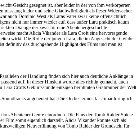
icht-Gesicht gesegnet ist, aber leider in der von ihm verkörperten
n misslang leider und seine Glaubwürdigkeit als fieser Widersacher
 war auch Dominic West als Laras Vater zwar keine offensichtlich
brigens nicht nur immer wieder auf, dass außer Lara praktisch kaum
rickten Dialoge der zwar für eine Abenteuergeschichte
erweise macht Alicia Vikander als Lara Croft eine hervorragende
eiten wirkt. Die Rolle der jungen Lara, die im Angesicht der Gefahr
ist definitiv das durchgehende Highlight des Films und man ist
Parallelen der Handlung finden sich hier auch deutliche Anklänge in
passend auf. In dieser Hinsicht wurde alles richtig gemacht, auch
zu Lara Crofts Geburtsstunde einzigen berühmten Grabräuber der Welt
-Soundtracks angeheuert hat. Die Orchestermusik ist unaufdringlich
Action-Abenteuer Genre einordnen. Die Fans der Tomb Raider Spiele
Film somit eigentlich darstellt. Alicia Vikander konnte sich als
nd kurzweiligen Neuverfilmung von Tomb Raider der Grundstein für