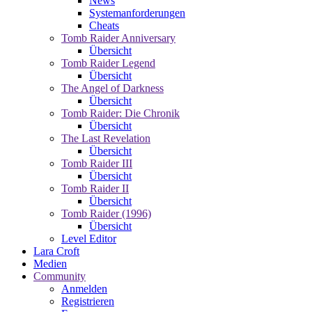
News
Systemanforderungen
Cheats
Tomb Raider Anniversary
Übersicht
Tomb Raider Legend
Übersicht
The Angel of Darkness
Übersicht
Tomb Raider: Die Chronik
Übersicht
The Last Revelation
Übersicht
Tomb Raider III
Übersicht
Tomb Raider II
Übersicht
Tomb Raider (1996)
Übersicht
Level Editor
Lara Croft
Medien
Community
Anmelden
Registrieren