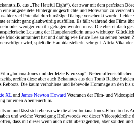
kannt z.B. aus „The Hateful Eight“), der zwar mit dem perfekten Bösew
n eine angedeutete Hintergrundgeschichte und Motivation zu verschaffe
 dass hier viel Potential durch mäßige Dialoge verschenkt wurde. Leider
nnte er nicht ganz glaubwürdig ausfüllen. Es fällt während des Films ü
hr oder weniger von ihr getragen werden muss. Die eher einfach gest
spielerische Leistung der Hauptdarstellerin umso wichtiger. Glücklich
nde Muckis antrainiert hat und drahtig wie Bruce Lee zu seinen besten Z
nschfigur wird, spielt die Hauptdarstellerin sehr gut. Alicia Vikander 
Film „Indiana Jones und der letzte Kreuzzug“. Neben offensichtlichen 
hzeitig greifen diese aber auch Bekanntes aus den Tomb Raider Spielen 
 des Reboots. Die kaum verhohlene und liebevolle Hommage an den bis 
kie XL
und
James Newton Howard
Veteranen der Film- und Videospiel
ng für einen Abenteuerfilm.
sam und lässt sich ebenso wie die alten Indiana Jones-Filme in das 
haben und welche Verneigung Hollywoods vor dieser Videospielreihe der 
hoffen, dass mit dieser wenn auch nicht überragenden, aber soliden u