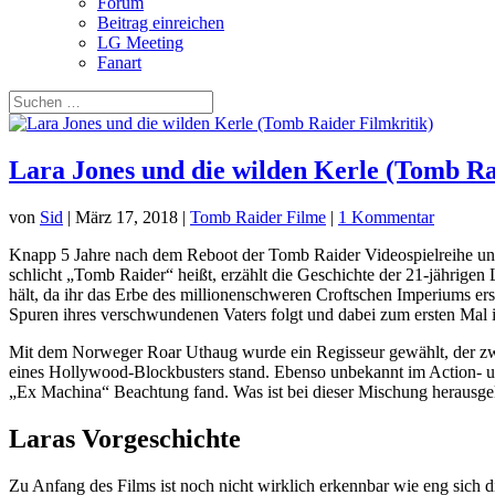
Forum
Beitrag einreichen
LG Meeting
Fanart
Lara Jones und die wilden Kerle (Tomb Ra
von
Sid
|
März 17, 2018
|
Tomb Raider Filme
|
1 Kommentar
Knapp 5 Jahre nach dem Reboot der Tomb Raider Videospielreihe und
schlicht „Tomb Raider“ heißt, erzählt die Geschichte der 21-jährigen
hält, da ihr das Erbe des millionenschweren Croftschen Imperiums erst
Spuren ihres verschwundenen Vaters folgt und dabei zum ersten Mal 
Mit dem Norweger Roar Uthaug wurde ein Regisseur gewählt, der zwa
eines Hollywood-Blockbusters stand. Ebenso unbekannt im Action- und
„Ex Machina“ Beachtung fand. Was ist bei dieser Mischung herausg
Laras Vorgeschichte
Zu Anfang des Films ist noch nicht wirklich erkennbar wie eng sich d