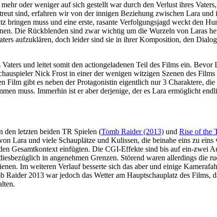
ehr oder weniger auf sich gestellt war durch den Verlust ihres Vaters, 
reut sind, erfahren wir von der innigen Beziehung zwischen Lara und i
atz bringen muss und eine erste, rasante Verfolgungsjagd weckt den H
nnen. Die Rückblenden sind zwar wichtig um die Wurzeln von Laras he
Vaters aufzuklären, doch leider sind sie in ihrer Komposition, den Di
s Vaters und leitet somit den actiongeladenen Teil des Films ein. Bevor 
hauspieler Nick Frost in einer der wenigen witzigen Szenen des Films 
 Film gibt es neben der Protagonistin eigentlich nur 3 Charaktere, die
 muss. Immerhin ist er aber derjenige, der es Lara ermöglicht endlic
an den letzten beiden TR Spielen (
Tomb Raider (2013)
und
Rise of the
t von Lara und viele Schauplätze und Kulissen, die beinahe eins zu e
 den Gesamtkontext einfügten. Die CGI-Effekte sind bis auf ein-zwei 
h diesbezüglich in angenehmen Grenzen. Störend waren allerdings die r
ienen. Im weiteren Verlauf besserte sich das aber und einige Kamerafah
 Raider 2013 war jedoch das Wetter am Hauptschauplatz des Films, da
lten.