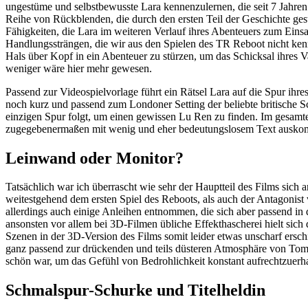
ungestüme und selbstbewusste Lara kennenzulernen, die seit 7 Jahren m
Reihe von Rückblenden, die durch den ersten Teil der Geschichte gest
Fähigkeiten, die Lara im weiteren Verlauf ihres Abenteuers zum Eins
Handlungssträngen, die wir aus den Spielen des TR Reboot nicht ke
Hals über Kopf in ein Abenteuer zu stürzen, um das Schicksal ihres 
weniger wäre hier mehr gewesen.
Passend zur Videospielvorlage führt ein Rätsel Lara auf die Spur ihre
noch kurz und passend zum Londoner Setting der beliebte britische Sc
einzigen Spur folgt, um einen gewissen Lu Ren zu finden. Im gesamten
zugegebenermaßen mit wenig und eher bedeutungslosem Text auskommen
Leinwand oder Monitor?
Tatsächlich war ich überrascht wie sehr der Hauptteil des Films sich 
weitestgehend dem ersten Spiel des Reboots, als auch der Antagonis
allerdings auch einige Anleihen entnommen, die sich aber passend in
ansonsten vor allem bei 3D-Filmen übliche Effekthascherei hielt sic
Szenen in der 3D-Version des Films somit leider etwas unscharf ersch
ganz passend zur drückenden und teils düsteren Atmosphäre von Tomb
schön war, um das Gefühl von Bedrohlichkeit konstant aufrechtzuerha
Schmalspur-Schurke und Titelheldin