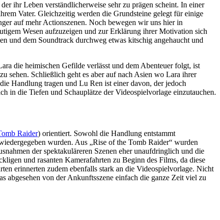
der ihr Leben verständlicherweise sehr zu prägen scheint. In einer
hrem Vater. Gleichzeitig werden die Grundsteine gelegt für einige
unger auf mehr Actionszenen. Noch bewegen wir uns hier in
utigem Wesen aufzuzeigen und zur Erklärung ihrer Motivation sich
alogen und dem Soundtrack durchweg etwas kitschig angehaucht und
Lara die heimischen Gefilde verlässt und dem Abenteuer folgt, ist
zu sehen. Schließlich geht es aber auf nach Asien wo Lara ihrer
 die Handlung tragen und Lu Ren ist einer davon, der jedoch
h in die Tiefen und Schauplätze der Videospielvorlage einzutauchen.
 Tomb Raider
) orientiert. Sowohl die Handlung entstammt
ins wiedergegeben wurden. Aus „Rise of the Tomb Raider“ wurden
Ausnahmen der spektakuläreren Szenen eher unaufdringlich und die
uckligen und rasanten Kamerafahrten zu Beginn des Films, da diese
rten erinnerten zudem ebenfalls stark an die Videospielvorlage. Nicht
s abgesehen von der Ankunftsszene einfach die ganze Zeit viel zu