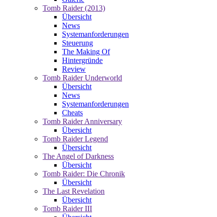
Tomb Raider (2013)
Übersicht
News
Systemanforderungen
Steuerung
The Making Of
Hintergründe
Review
Tomb Raider Underworld
Übersicht
News
Systemanforderungen
Cheats
Tomb Raider Anniversary
Übersicht
Tomb Raider Legend
Übersicht
The Angel of Darkness
Übersicht
Tomb Raider: Die Chronik
Übersicht
The Last Revelation
Übersicht
Tomb Raider III