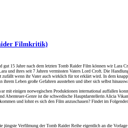
ider Filmkritik)
 gut 15 Jahre nach dem letzten Tomb Raider Film können wir Lara Cr
 Lara und ihres seit 7 Jahren vermissten Vaters Lord Croft. Die Handlu
 zufällt wenn ihr Vater auch wirklich für tot erklärt wird. In dem knap
in ihrem Leben große Gefahren ausstehen und über sich selbst hinaus
r mit einigen norwegischen Produktionen international auffallen kon
 Abenteuer-Genre ist die schwedische Hauptdarstellerin Alicia Vikande
ekommen und lohnt es sich den Film anzuschauen? Findet im Folgenden
ie jüngste Verfilmung der Tomb Raider Reihe eigentlich an die Vorlage 