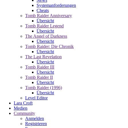
News
Systemanforderungen
Cheats
Tomb Raider Anniversary
Übersicht
Tomb Raider Legend
Übersicht
The Angel of Darkness
Übersicht
Tomb Raider: Die Chronik
Übersicht
The Last Revelation
Übersicht
Tomb Raider III
Übersicht
Tomb Raider II
Übersicht
Tomb Raider (1996)
Übersicht
Level Editor
Lara Croft
Medien
Community
Anmelden
Registrieren