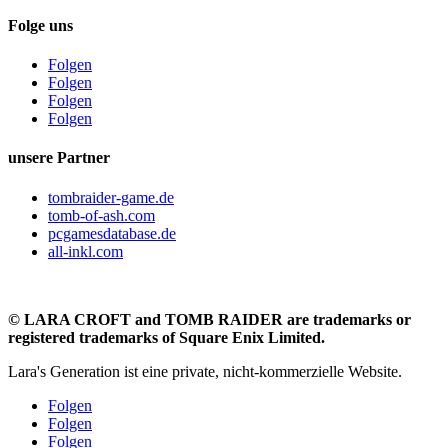
Folge uns
Folgen
Folgen
Folgen
Folgen
unsere Partner
tombraider-game.de
tomb-of-ash.com
pcgamesdatabase.de
all-inkl.com
©
LARA CROFT and TOMB RAIDER are trademarks or
registered trademarks of Square Enix Limited.
Lara's Generation ist eine private, nicht-kommerzielle Website.
Folgen
Folgen
Folgen