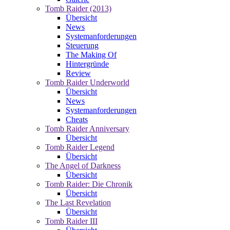
Tomb Raider (2013)
Übersicht
News
Systemanforderungen
Steuerung
The Making Of
Hintergründe
Review
Tomb Raider Underworld
Übersicht
News
Systemanforderungen
Cheats
Tomb Raider Anniversary
Übersicht
Tomb Raider Legend
Übersicht
The Angel of Darkness
Übersicht
Tomb Raider: Die Chronik
Übersicht
The Last Revelation
Übersicht
Tomb Raider III