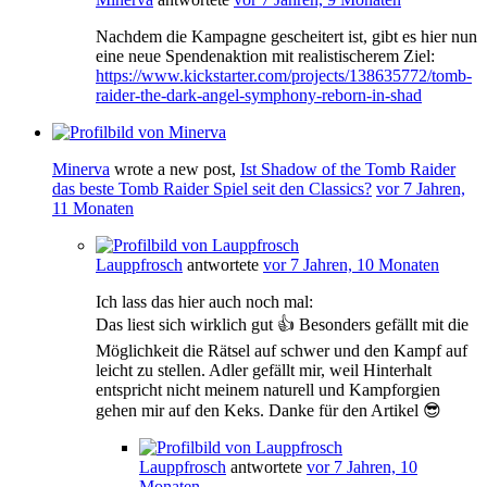
Nachdem die Kampagne gescheitert ist, gibt es hier nun
eine neue Spendenaktion mit realistischerem Ziel:
https://www.kickstarter.com/projects/138635772/tomb-
raider-the-dark-angel-symphony-reborn-in-shad
Minerva
wrote a new post,
Ist Shadow of the Tomb Raider
das beste Tomb Raider Spiel seit den Classics?
vor 7 Jahren,
11 Monaten
Lauppfrosch
antwortete
vor 7 Jahren, 10 Monaten
Ich lass das hier auch noch mal:
Das liest sich wirklich gut 👍 Besonders gefällt mit die
Möglichkeit die Rätsel auf schwer und den Kampf auf
leicht zu stellen. Adler gefällt mir, weil Hinterhalt
entspricht nicht meinem naturell und Kampforgien
gehen mir auf den Keks. Danke für den Artikel 😎
Lauppfrosch
antwortete
vor 7 Jahren, 10
Monaten