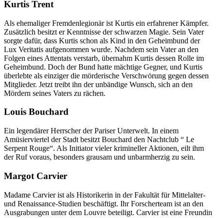
Kurtis Trent
Als ehemaliger Fremdenlegionär ist Kurtis ein erfahrener Kämpfer.
Zusätzlich besitzt er Kenntnisse der schwarzen Magie. Sein Vater
sorgte dafür, dass Kurtis schon als Kind in den Geheimbund der
Lux Veritatis aufgenommen wurde. Nachdem sein Vater an den
Folgen eines Attentats verstarb, übernahm Kurtis dessen Rolle im
Geheimbund. Doch der Bund hatte mächtige Gegner, und Kurtis
überlebte als einziger die mörderische Verschwörung gegen dessen
Mitglieder. Jetzt treibt ihn der unbändige Wunsch, sich an den
Mördern seines Vaters zu rächen.
Louis Bouchard
Ein legendärer Herrscher der Pariser Unterwelt. In einem
Amüsierviertel der Stadt besitzt Bouchard den Nachtclub “ Le
Serpent Rouge“. Als Initiator vieler krimineller Aktionen, eilt ihm
der Ruf voraus, besonders grausam und unbarmherzig zu sein.
Margot Carvier
Madame Carvier ist als Historikerin in der Fakultät für Mittelalter-
und Renaissance-Studien beschäftigt. Ihr Forscherteam ist an den
Ausgrabungen unter dem Louvre beteiligt. Carvier ist eine Freundin