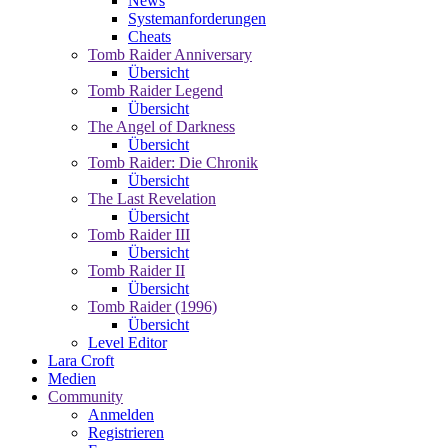
News
Systemanforderungen
Cheats
Tomb Raider Anniversary
Übersicht
Tomb Raider Legend
Übersicht
The Angel of Darkness
Übersicht
Tomb Raider: Die Chronik
Übersicht
The Last Revelation
Übersicht
Tomb Raider III
Übersicht
Tomb Raider II
Übersicht
Tomb Raider (1996)
Übersicht
Level Editor
Lara Croft
Medien
Community
Anmelden
Registrieren