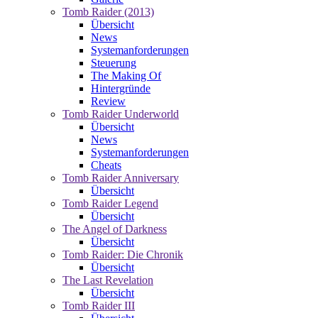
Tomb Raider (2013)
Übersicht
News
Systemanforderungen
Steuerung
The Making Of
Hintergründe
Review
Tomb Raider Underworld
Übersicht
News
Systemanforderungen
Cheats
Tomb Raider Anniversary
Übersicht
Tomb Raider Legend
Übersicht
The Angel of Darkness
Übersicht
Tomb Raider: Die Chronik
Übersicht
The Last Revelation
Übersicht
Tomb Raider III