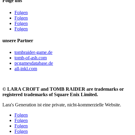
Folge uns
Folgen
Folgen
Folgen
Folgen
unsere Partner
tombraider-game.de
tomb-of-ash.com
pcgamesdatabase.de
all-inkl.com
©
LARA CROFT and TOMB RAIDER are trademarks or
registered trademarks of Square Enix Limited.
Lara's Generation ist eine private, nicht-kommerzielle Website.
Folgen
Folgen
Folgen
Folgen