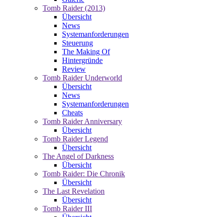
Tomb Raider (2013)
Übersicht
News
Systemanforderungen
Steuerung
The Making Of
Hintergründe
Review
Tomb Raider Underworld
Übersicht
News
Systemanforderungen
Cheats
Tomb Raider Anniversary
Übersicht
Tomb Raider Legend
Übersicht
The Angel of Darkness
Übersicht
Tomb Raider: Die Chronik
Übersicht
The Last Revelation
Übersicht
Tomb Raider III