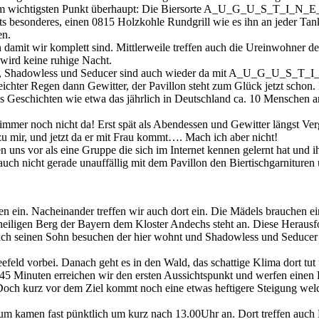
n dem wichtigsten Punkt überhaupt: Die Biersorte A_U_G_U_S_T_I_N_E
hts besonderes, einen 0815 Holzkohle Rundgrill wie es ihn an jeder Tan
en.
damit wir komplett sind. Mittlerweile treffen auch die Ureinwohner der
 wird keine ruhige Nacht.
izt, Shadowless und Seducer sind auch wieder da mit A_U_G_U_S_T_I_N_
leichter Regen dann Gewitter, der Pavillon steht zum Glück jetzt schon
 uns Geschichten wie etwa das jährlich in Deutschland ca. 10 Menschen
mmer noch nicht da! Erst spät als Abendessen und Gewitter längst Verg
u mir, und jetzt da er mit Frau kommt…. Mach ich aber nicht!
n uns vor als eine Gruppe die sich im Internet kennen gelernt hat und i
uch nicht gerade unauffällig mit dem Pavillon den Biertischgarnituren 
ein. Nacheinander treffen wir auch dort ein. Die Mädels brauchen ein
iligen Berg der Bayern dem Kloster Andechs steht an. Diese Herausf
ch seinen Sohn besuchen der hier wohnt und Shadowless und Seducer f
efeld vorbei. Danach geht es in den Wald, das schattige Klima dort tu
hr 45 Minuten erreichen wir den ersten Aussichtspunkt und werfen einen 
Doch kurz vor dem Ziel kommt noch eine etwas heftigere Steigung wel
um kamen fast pünktlich um kurz nach 13.00Uhr an. Dort treffen auc