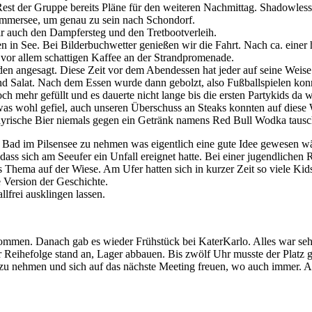
Rest der Gruppe bereits Pläne für den weiteren Nachmittag. Shadowles
mmersee, um genau zu sein nach Schondorf.
ir auch den Dampfersteg und den Tretbootverleih.
n in See. Bei Bilderbuchwetter genießen wir die Fahrt. Nach ca. einer h
 vor allem schattigen Kaffee an der Strandpromenade.
en angesagt. Diese Zeit vor dem Abendessen hat jeder auf seine Weise
nd Salat. Nach dem Essen wurde dann gebolzt, also Fußballspielen konn
mehr gefüllt und es dauerte nicht lange bis die ersten Partykids da wa
g was wohl gefiel, auch unseren Überschuss an Steaks konnten auf dies
 bayrische Bier niemals gegen ein Getränk namens Red Bull Wodka taus
s Bad im Pilsensee zu nehmen was eigentlich eine gute Idee gewesen w
ass sich am Seeufer ein Unfall ereignet hatte. Bei einer jugendlichen R
s Thema auf der Wiese. Am Ufer hatten sich in kurzer Zeit so viele K
 Version der Geschichte.
llfrei ausklingen lassen.
nommen. Danach gab es wieder Frühstück bei KaterKarlo. Alles war seh
r Reihefolge stand an, Lager abbauen. Bis zwölf Uhr musste der Plat
u nehmen und sich auf das nächste Meeting freuen, wo auch immer. Ab