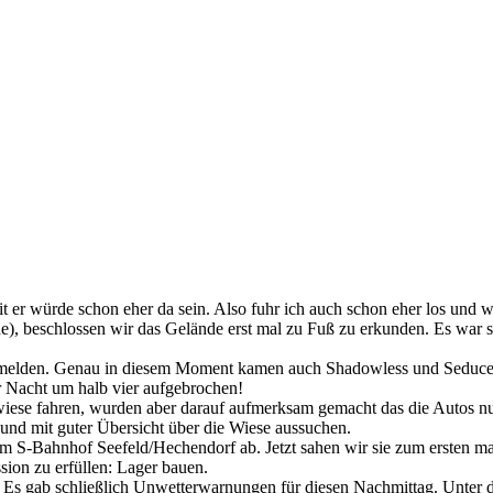
it er würde schon eher da sein. Also fuhr ich auch schon eher los und 
, beschlossen wir das Gelände erst mal zu Fuß zu erkunden. Es war sel
melden. Genau in diesem Moment kamen auch Shadowless und Seducer an
r Nacht um halb vier aufgebrochen!
iese fahren, wurden aber darauf aufmerksam gemacht das die Autos nur
 und mit guter Übersicht über die Wiese aussuchen.
om S-Bahnhof Seefeld/Hechendorf ab. Jetzt sahen wir sie zum ersten m
sion zu erfüllen: Lager bauen.
Es gab schließlich Unwetterwarnungen für diesen Nachmittag. Unter de