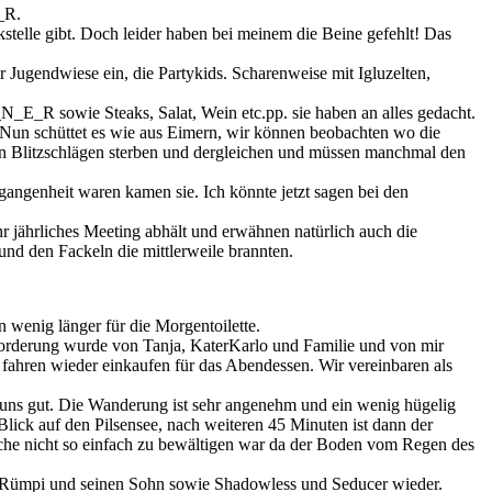
_R.
kstelle gibt. Doch leider haben bei meinem die Beine gefehlt! Das
 Jugendwiese ein, die Partykids. Scharenweise mit Igluzelten,
E_R sowie Steaks, Salat, Wein etc.pp. sie haben an alles gedacht.
. Nun schüttet es wie aus Eimern, wir können beobachten wo die
 an Blitzschlägen sterben und dergleichen und müssen manchmal den
angenheit waren kamen sie. Ich könnte jetzt sagen bei den
hr jährliches Meeting abhält und erwähnen natürlich auch die
und den Fackeln die mittlerweile brannten.
 wenig länger für die Morgentoilette.
orderung wurde von Tanja, KaterKarlo und Familie und von mir
ahren wieder einkaufen für das Abendessen. Wir vereinbaren als
t uns gut. Die Wanderung ist sehr angenehm und ein wenig hügelig
Blick auf den Pilsensee, nach weiteren 45 Minuten ist dann der
che nicht so einfach zu bewältigen war da der Boden vom Regen des
h Rümpi und seinen Sohn sowie Shadowless und Seducer wieder.