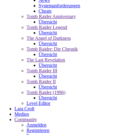
News
Systemanforderungen
Cheats
Tomb Raider Anniversary
Übersicht
Tomb Raider Legend
Übersicht
The Angel of Darkness
Übersicht
Tomb Raider: Die Chronik
Übersicht
The Last Revelation
Übersicht
Tomb Raider III
Übersicht
Tomb Raider II
Übersicht
Tomb Raider (1996)
Übersicht
Level Editor
Lara Croft
Medien
Community
Anmelden
Registrieren