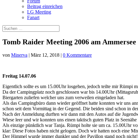
Forum
Beitrag einreichen
LG Meeting
Fanart
Tomb Raider Meeting 2006 am Ammersee
von
Minerva
|
März 12, 2018
|
0 Kommentare
Freitag 14.07.06
Eigentlich sollte es um 15.00Uhr losgehen, jedoch teilte mir Rümpi m
Da der Campingplatz noch geschlossen war bis 14.00Uhr (Mittagsruhe)
Biergarten zuliefen welcher uns zum verweilen eingeladen hat.
Als das Campingbüro dann wieder geöffnet hatte konnten wir uns an
schon seit dem Vormittag in der Gegend. Die beiden sind schon in de
Nach der Anmeldung durften wir dann mit den Autos auf die Jugendw
Wiese leer und wir konnten uns einen taktisch guten Platz in Seenähe
Als einzige pünktlich war Tanja. Rümpi holte sie um ca. 15.00Uhr v
klar: Diese Fotos haben nicht gelogen. Doch wir hatten noch eine Mis
Der Himmel wurde immer dunkler und der Pavillon stand noch nicht! 