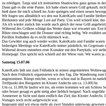
zu erledigen. Tanja und ich instruierten Shadowless ganz genau i
Dann gab es die erste Panne. Ich hatte einen neuen Grill gekauft, nic
hieß dann für mich schnell ins Auto springen und einen neuen besorg
Wir fragen uns allmählich wo den nur KaterKarlo und Familie bleiben 
Bierkästen und jede Menge Lust auf Party. Uns wird schnell klar, das
Als ich wieder zurück bin wurde auch gleich der neue Grill angehe
Während des Grillens schlägt das Wetter dann wie erwartet um. Erst 
Blitze einschlagen und die Donner sind richtig heftig. Wir erzählen
Pavillon festhalten da es recht stürmisch war..
Das Gewitter zog auch wieder weiter, KaterKarlo und Familie waren i
bisherigen Meetings war KaterKarlo immer pünktlich, im Gegensatz z
Während dessen entstehen erste Kontakte mit den Partykids, wir stelle
Homepage. Das spricht sich schnell auf der Wiese rum. Wir waren ja a
Samstag 15.07.06
KaterKarlo lädt uns zum Frühstück in seinen angemieteten Wohnwagen 
Nach dem Frühstück organisieren wir den Tag. Die Wanderung zum he
angenommen. Rümpi möchte, wenn er schon mal in Bayern ist natürli
Treffpunkt den Biergarten im Kloster Andechs um ca. 13.00Uhr.
Um ca. 11.00Uhr laufen wir los, als erstes kommen wir am Schloss Se
oder besser gesagt es geht stetig aber lieblich bergauf. Nach ungefä
Ammersee in Sicht und dann endlich das Ziel, das Kloster Andechs. 
Vortages noch recht aufgeweicht war.
Insgesamt sind wir etwas mehr als zwei Stunden unterwegs gewesen 