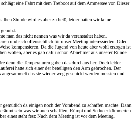
s schlägt eine Fahrt mit dem Tretboot auf dem Ammersee vor. Dieser
alben Stunde wird es aber zu heiß, leider hatten wir keine
 genutzt.
te man das nicht nennen was wir da veranstaltet haben.
ren und sich offensichtlich für unser Meeting interessierten. Oder
e Weise kompensieren. Da die Jugend von heute aber wohl erzogen ist
chen wollen, aber es gab dafür schon Abnehmer aus unserer Runde
äre denn die Temperaturen gaben das durchaus her. Doch leider
auferei hatte sich einer der beteiligten den Arm gebrochen. Der
ids angesammelt das sie wieder weg geschickt werden mussten und
r gemütlich da einigen noch der Vorabend zu schaffen machte. Dann
z geräumt sein was wir auch schafften, Rümpi und Seducer kümmerten
er eines steht fest: Nach dem Meeting ist vor dem Meeting.