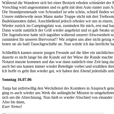
Während die Wanderer sich bei einer Brotzeit erholen schmiedet der 
Vorschlag wird angenommen und es geht mit dem Auto runter zum A
Die Strandpromenade von Schondorf ist sehr schön, schnell finden w
Unsere mittlerweile neun Mann starke Truppe sticht mit drei Tretboote
Badeklamotten dabei. Anschließend jedoch erholen wir uns in einem,
Wieder zurück im Campingplatz war, zumindest für mich, erst mal bad
Dann wurde natürlich der Grill wieder angeheizt und es gab Steaks u
Die Jugendwiese hatte sich tagsüber während unserer Abwesenheit noch 
zumindest für unseren Biervorrat!? Wir zeigten uns aber nicht geizi
boten sie als bald Tauschgeschäfte an. Nun würde ich das herrliche
Schließlich kamen unsere jungen Freunde auf die Idee ein nächtliche
dauerte es nicht lange bis die Kunde auf der Wiese die Runde machte d
Notarzt musste kommen und das war dann natürlich eine Zeit lang da
auch bei uns kamen immer wieder Beteiligte vorbei und erzählten ihre
Ich hoffe es geht ihm wieder gut, wir haben den Abend jedenfalls unfa
Sonntag 16.07.06
Tanja hat unfreiwillig den Weckdienst des Komitees in Anspruch ge
ging es auch wieder ans Werk die anfängliche Mission in umgekehrte
sich um die Abrechnung. Nun hieß es wieder Abschied von einander z
Also bis dann,
Euer Nemo!