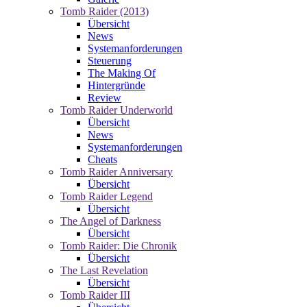
Tomb Raider (2013)
Übersicht
News
Systemanforderungen
Steuerung
The Making Of
Hintergründe
Review
Tomb Raider Underworld
Übersicht
News
Systemanforderungen
Cheats
Tomb Raider Anniversary
Übersicht
Tomb Raider Legend
Übersicht
The Angel of Darkness
Übersicht
Tomb Raider: Die Chronik
Übersicht
The Last Revelation
Übersicht
Tomb Raider III