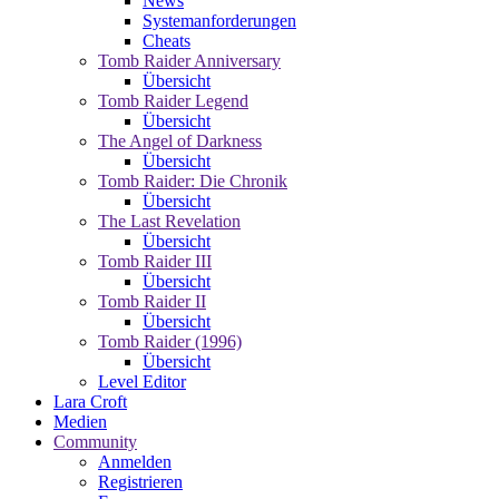
News
Systemanforderungen
Cheats
Tomb Raider Anniversary
Übersicht
Tomb Raider Legend
Übersicht
The Angel of Darkness
Übersicht
Tomb Raider: Die Chronik
Übersicht
The Last Revelation
Übersicht
Tomb Raider III
Übersicht
Tomb Raider II
Übersicht
Tomb Raider (1996)
Übersicht
Level Editor
Lara Croft
Medien
Community
Anmelden
Registrieren