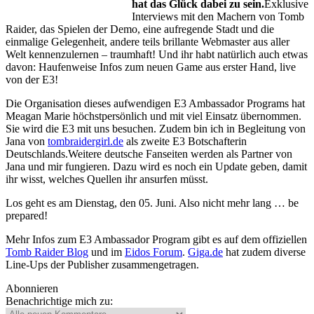
hat das Glück dabei zu sein.
Exklusive
Interviews mit den Machern von Tomb
Raider, das Spielen der Demo, eine aufregende Stadt und die
einmalige Gelegenheit, andere teils brillante Webmaster aus aller
Welt kennenzulernen – traumhaft! Und ihr habt natürlich auch etwas
davon: Haufenweise Infos zum neuen Game aus erster Hand, live
von der E3!
Die Organisation dieses aufwendigen E3 Ambassador Programs hat
Meagan Marie höchstpersönlich und mit viel Einsatz übernommen.
Sie wird die E3 mit uns besuchen. Zudem bin ich in Begleitung von
Jana von
tombraidergirl.de
als zweite E3 Botschafterin
Deutschlands.Weitere deutsche Fanseiten werden als Partner von
Jana und mir fungieren. Dazu wird es noch ein Update geben, damit
ihr wisst, welches Quellen ihr ansurfen müsst.
Los geht es am Dienstag, den 05. Juni. Also nicht mehr lang … be
prepared!
Mehr Infos zum E3 Ambassador Program gibt es auf dem offiziellen
Tomb Raider Blog
und im
Eidos Forum
.
Giga.de
hat zudem diverse
Line-Ups der Publisher zusammengetragen.
Abonnieren
Benachrichtige mich zu: