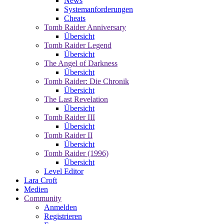
News
Systemanforderungen
Cheats
Tomb Raider Anniversary
Übersicht
Tomb Raider Legend
Übersicht
The Angel of Darkness
Übersicht
Tomb Raider: Die Chronik
Übersicht
The Last Revelation
Übersicht
Tomb Raider III
Übersicht
Tomb Raider II
Übersicht
Tomb Raider (1996)
Übersicht
Level Editor
Lara Croft
Medien
Community
Anmelden
Registrieren