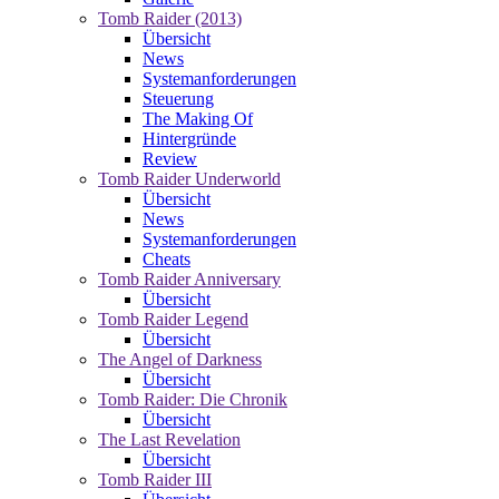
Tomb Raider (2013)
Übersicht
News
Systemanforderungen
Steuerung
The Making Of
Hintergründe
Review
Tomb Raider Underworld
Übersicht
News
Systemanforderungen
Cheats
Tomb Raider Anniversary
Übersicht
Tomb Raider Legend
Übersicht
The Angel of Darkness
Übersicht
Tomb Raider: Die Chronik
Übersicht
The Last Revelation
Übersicht
Tomb Raider III