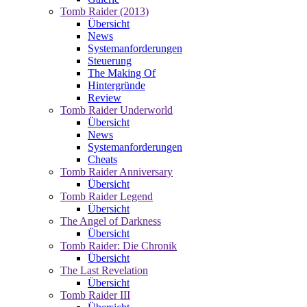
Tomb Raider (2013)
Übersicht
News
Systemanforderungen
Steuerung
The Making Of
Hintergründe
Review
Tomb Raider Underworld
Übersicht
News
Systemanforderungen
Cheats
Tomb Raider Anniversary
Übersicht
Tomb Raider Legend
Übersicht
The Angel of Darkness
Übersicht
Tomb Raider: Die Chronik
Übersicht
The Last Revelation
Übersicht
Tomb Raider III