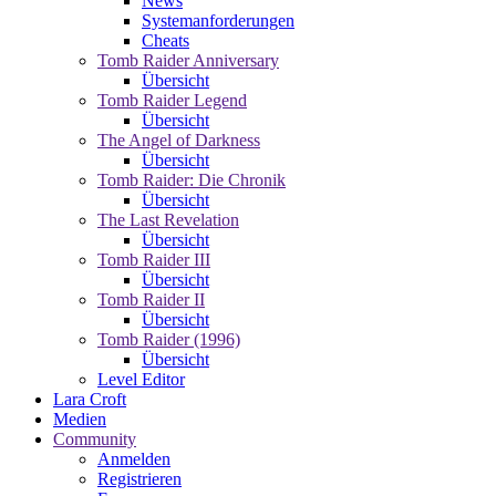
News
Systemanforderungen
Cheats
Tomb Raider Anniversary
Übersicht
Tomb Raider Legend
Übersicht
The Angel of Darkness
Übersicht
Tomb Raider: Die Chronik
Übersicht
The Last Revelation
Übersicht
Tomb Raider III
Übersicht
Tomb Raider II
Übersicht
Tomb Raider (1996)
Übersicht
Level Editor
Lara Croft
Medien
Community
Anmelden
Registrieren