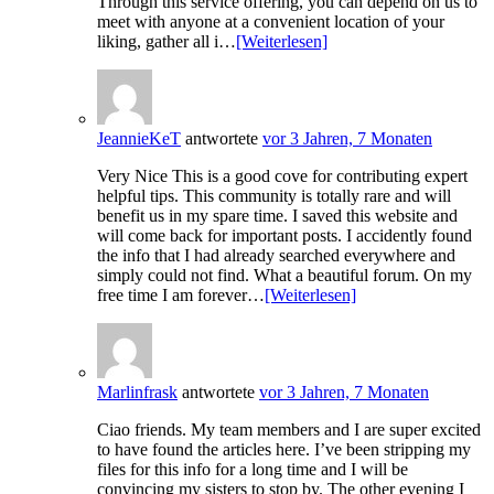
Through this service offering, you can depend on us to
meet with anyone at a convenient location of your
liking, gather all i…
[Weiterlesen]
JeannieKeT
antwortete
vor 3 Jahren, 7 Monaten
Very Nice This is a good cove for contributing expert
helpful tips. This community is totally rare and will
benefit us in my spare time. I saved this website and
will come back for important posts. I accidently found
the info that I had already searched everywhere and
simply could not find. What a beautiful forum. On my
free time I am forever…
[Weiterlesen]
Marlinfrask
antwortete
vor 3 Jahren, 7 Monaten
Ciao friends. My team members and I are super excited
to have found the articles here. I’ve been stripping my
files for this info for a long time and I will be
convincing my sisters to stop by. The other evening I