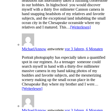
headshots has indefinitely taken a fulfilling cornerstone
in our hobbies. In highschool you would discover
myself with a thirty five milimeter Cannon camera in
hand snapping headshots of my relatives and favorite
subjects, and the exceptional land inhabiting the small
ocean city in the Chesapeake oceanside where my
relatives and I matured. This…
[Weiterlesen]
MichaelAnnow
antwortete
vor 3 Jahren, 6 Monaten
Portrait photography has especially taken a quantified
spot in our regimen. As a teenager someone could
search myself in hand with a thirty-five millimeter
massive camera in my hand taking photos of my
buddies and favorite subjects, and the mesmerizing
scenery making up the small ocean place in the
Chesapeake Bay where my brother and I were…
[Weiterlesen]
MichaelAnnow
antwortete
vor 3 Jahren, 6 Monaten