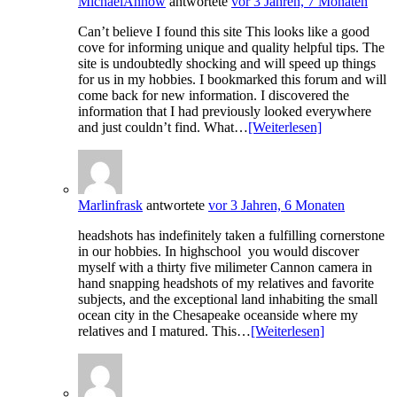
MichaelAnnow
antwortete
vor 3 Jahren, 7 Monaten
Can’t believe I found this site This looks like a good
cove for informing unique and quality helpful tips. The
site is undoubtedly shocking and will speed up things
for us in my hobbies. I bookmarked this forum and will
come back for new information. I discovered the
information that I had previously looked everywhere
and just couldn’t find. What…
[Weiterlesen]
Marlinfrask
antwortete
vor 3 Jahren, 6 Monaten
headshots has indefinitely taken a fulfilling cornerstone
in our hobbies. In highschool you would discover
myself with a thirty five milimeter Cannon camera in
hand snapping headshots of my relatives and favorite
subjects, and the exceptional land inhabiting the small
ocean city in the Chesapeake oceanside where my
relatives and I matured. This…
[Weiterlesen]