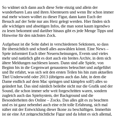
So widmet sich dann auch diese Seite einzig und allein der
wunderbaren Lara und ihren Abenteuern und wenn Ihr schon immer
mal mehr wissen wolltet zu dieser Figur, dann kann Euch der
Besuch auf der Seite nur ans Herz gelegt werden. Hier finden sich
alle wichtigen und abseitigen Infos, die man sonst kaum irgendwo
zu lesen bekommt und darüber hinaus gibt es jede Menge Tipps und
Hinweise für den nächsten Zock.
Aufgebaut ist die Seite dabei in verschiedenen Sektionen, so dass
Ihr übersichtlich und schnell alles auswählen könnt. Eine News –
Sprte informiert Euch über Neuerscheinungen, Events und vieles
mehr und natürlich gibt es dort auch ein breites Archiv, in dem sich
ältere Meldungen nachlesen lassen. Dann sind alle Spiele, von
Beginn bis in die Gegenwart genaustens beleuchtet und aufgeführt
und Ihr erfahrt, was sich seit den ersten Teilen bis hin zum aktuellen
Titel Underworld oder 2013 (übrigens auch das Jahr, in dem die
Dame endlich auf dem Mac springen und kämpfen soll!) alles so
geändert hat. Das sind nämlich beileibe nicht nur die Grafik und der
Sound, die schon immer sehr weit forgeschritten waren, sondern
zugleich auch das Spielsystem, der Background und die
Besonderheiten des Online – Zocks. Das alles gilt es zu beachten
und es ist ganz nebenbei auch eine echt tolle Erfahrung, sich mal
näher mit der Entwicklung dieser Ikone zu beschäftigen. Immerhin
ist sie eine Art zeitgeschichtliche Figur und da lohnt es sich allemal,