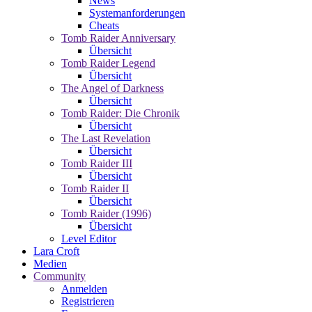
News
Systemanforderungen
Cheats
Tomb Raider Anniversary
Übersicht
Tomb Raider Legend
Übersicht
The Angel of Darkness
Übersicht
Tomb Raider: Die Chronik
Übersicht
The Last Revelation
Übersicht
Tomb Raider III
Übersicht
Tomb Raider II
Übersicht
Tomb Raider (1996)
Übersicht
Level Editor
Lara Croft
Medien
Community
Anmelden
Registrieren