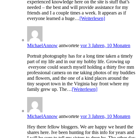
experienced knowledge here on the site is stuff that’s
needed – the best and will provide assistance for my
friends and I a couple times a week. It appears as if
everyone learned a huge…
[Weiterlesen]
MichaelAnnow
antwortete
vor 3 Jahren, 10 Monaten
Portrait photography has for a long time taken a timely
part of my life and in our my hobby life. Growing up
everyone could search myself holding a thirty five mm
professional camera on me taking photos of my buddies
and flowers, and the one of a kind places around the
tiny seaport town in the Virginia bay front where my
family grew up. The…
[Weiterlesen]
MichaelAnnow
antwortete
vor 3 Jahren, 10 Monaten
Hey there fellow bloggers. We are happy we heard the
shares here. Ive been hunting for this info for years and
I will be sure to tell my sisters to drop by. The other day