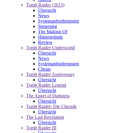
Tomb Raider (2013)
Übersicht
News
Systemanforderungen
Steuerung
The Making Of
Hintergründe
Review
Tomb Raider Underworld
Übersicht
News
Systemanforderungen
Cheats
Tomb Raider Anniversary
Übersicht
Tomb Raider Legend
Übersicht
The Angel of Darkness
Übersicht
Tomb Raider: Die Chronik
Übersicht
The Last Revelation
Übersicht
Tomb Raider III