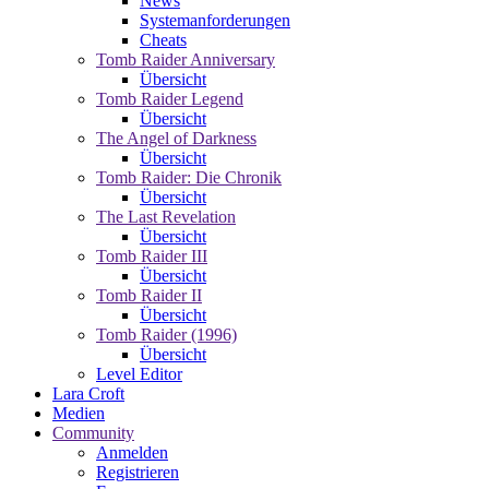
News
Systemanforderungen
Cheats
Tomb Raider Anniversary
Übersicht
Tomb Raider Legend
Übersicht
The Angel of Darkness
Übersicht
Tomb Raider: Die Chronik
Übersicht
The Last Revelation
Übersicht
Tomb Raider III
Übersicht
Tomb Raider II
Übersicht
Tomb Raider (1996)
Übersicht
Level Editor
Lara Croft
Medien
Community
Anmelden
Registrieren