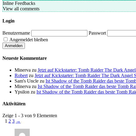
Inline Feedbacks
View all comments
Login
Benutzername
Passwort
Angemeldet bleiben
Neueste Kommentare
Minerva
zu
Jetzt auf Kickstarter: Tomb Raider The Dark Ang
Robert
zu
Jetzt auf Kickstarter: Tomb Raider The Dark Ange
Sam's Uncle
zu
Ist Shadow of the Tomb Raider das beste Tomb 
Minerva
zu
Ist Shadow of the Tomb Raider das beste Tomb Raid
Ypsilon
zu
Ist Shadow of the Tomb Raider das beste Tomb Raide
Aktivitäten
Zeige 1 - 3 von 9 Elementen
1
2
3
→