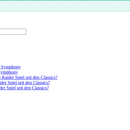
el Symphony
l Symphony
Raider Spiel seit den Classics?
er Spiel seit den Classics?
r Spiel seit den Classics?