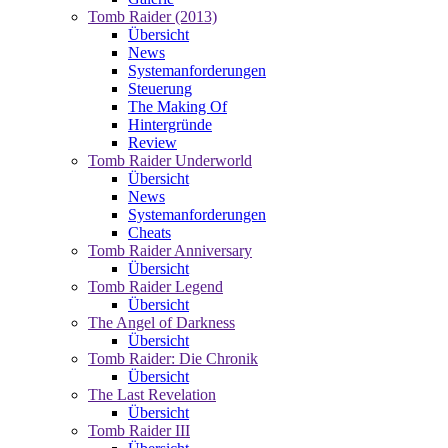
Tomb Raider (2013)
Übersicht
News
Systemanforderungen
Steuerung
The Making Of
Hintergründe
Review
Tomb Raider Underworld
Übersicht
News
Systemanforderungen
Cheats
Tomb Raider Anniversary
Übersicht
Tomb Raider Legend
Übersicht
The Angel of Darkness
Übersicht
Tomb Raider: Die Chronik
Übersicht
The Last Revelation
Übersicht
Tomb Raider III