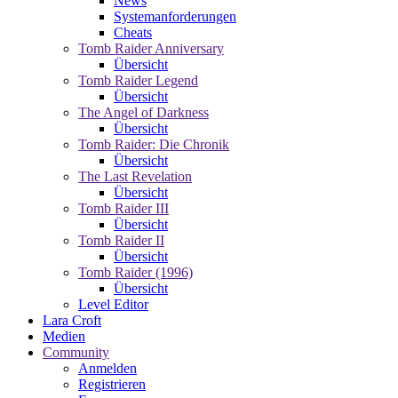
News
Systemanforderungen
Cheats
Tomb Raider Anniversary
Übersicht
Tomb Raider Legend
Übersicht
The Angel of Darkness
Übersicht
Tomb Raider: Die Chronik
Übersicht
The Last Revelation
Übersicht
Tomb Raider III
Übersicht
Tomb Raider II
Übersicht
Tomb Raider (1996)
Übersicht
Level Editor
Lara Croft
Medien
Community
Anmelden
Registrieren