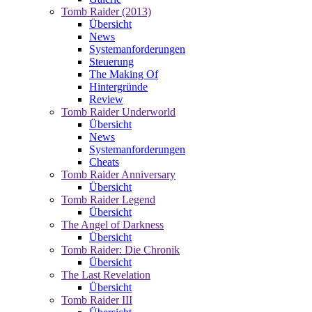
Tomb Raider (2013)
Übersicht
News
Systemanforderungen
Steuerung
The Making Of
Hintergründe
Review
Tomb Raider Underworld
Übersicht
News
Systemanforderungen
Cheats
Tomb Raider Anniversary
Übersicht
Tomb Raider Legend
Übersicht
The Angel of Darkness
Übersicht
Tomb Raider: Die Chronik
Übersicht
The Last Revelation
Übersicht
Tomb Raider III