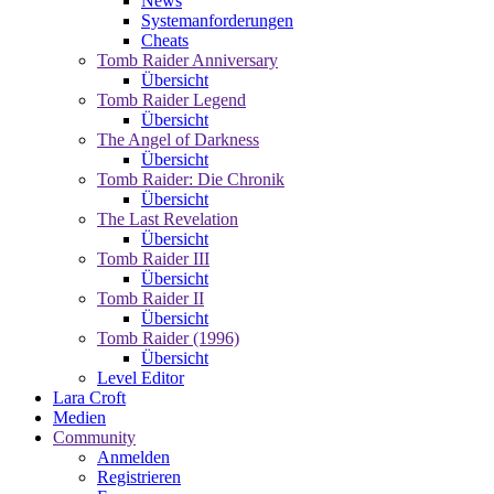
News
Systemanforderungen
Cheats
Tomb Raider Anniversary
Übersicht
Tomb Raider Legend
Übersicht
The Angel of Darkness
Übersicht
Tomb Raider: Die Chronik
Übersicht
The Last Revelation
Übersicht
Tomb Raider III
Übersicht
Tomb Raider II
Übersicht
Tomb Raider (1996)
Übersicht
Level Editor
Lara Croft
Medien
Community
Anmelden
Registrieren