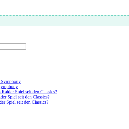
el Symphony
l Symphony
Raider Spiel seit den Classics?
er Spiel seit den Classics?
r Spiel seit den Classics?