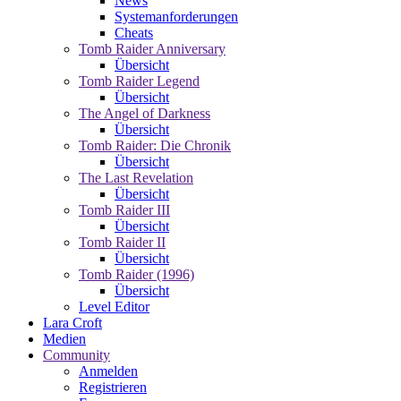
News
Systemanforderungen
Cheats
Tomb Raider Anniversary
Übersicht
Tomb Raider Legend
Übersicht
The Angel of Darkness
Übersicht
Tomb Raider: Die Chronik
Übersicht
The Last Revelation
Übersicht
Tomb Raider III
Übersicht
Tomb Raider II
Übersicht
Tomb Raider (1996)
Übersicht
Level Editor
Lara Croft
Medien
Community
Anmelden
Registrieren