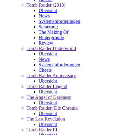
Tomb Raider (2013)
Übersicht
News
Systemanforderungen
Steuerung
The Making Of
Hintergründe
Review
Tomb Raider Underworld
Übersicht
News
Systemanforderungen
Cheats
Tomb Raider Anniversary
Übersicht
Tomb Raider Legend
Übersicht
The Angel of Darkness
Übersicht
Tomb Raider: Die Chronik
Übersicht
The Last Revelation
Übersicht
Tomb Raider III