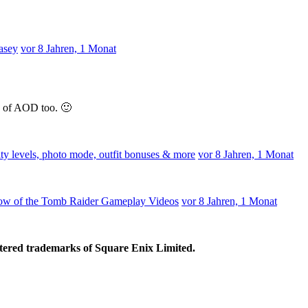
asey
vor 8 Jahren, 1 Monat
s of AOD too. 🙂
ty levels, photo mode, outfit bonuses & more
vor 8 Jahren, 1 Monat
dow of the Tomb Raider Gameplay Videos
vor 8 Jahren, 1 Monat
ed trademarks of Square Enix Limited.