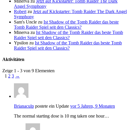
Minerva
zu
Jetzt auf Kickstarter: Tomb Raider The Dark
Angel Symphony
Robert
zu
Jetzt auf Kickstarter: Tomb Raider The Dark Angel
Symphony
Sam's Uncle
zu
Ist Shadow of the Tomb Raider das beste
Tomb Raider Spiel seit den Classics?
Minerva
zu
Ist Shadow of the Tomb Raider das beste Tomb
Raider Spiel seit den Classics?
Ypsilon
zu
Ist Shadow of the Tomb Raider das beste Tomb
Raider Spiel seit den Classics?
Aktivitäten
Zeige 1 - 3 von 9 Elementen
1
2
3
→
Brianaculp
postete ein Update
vor 5 Jahren, 9 Monaten
The normal starting dose is 10 mg taken one hour…