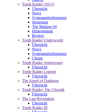
Tomb Raider (2013)
Übersicht
News
Systemanforderungen
Steuerung
The Making Of
Hintergründe
Review
Tomb Raider Underworld
Übersicht
News
Systemanforderungen
Cheats
Tomb Raider Anniversary
Übersicht
Tomb Raider Legend
Übersicht
The Angel of Darkness
Übersicht
Tomb Raider: Die Chronik
Übersicht
The Last Revelation
Übersicht
Tomb Raider III