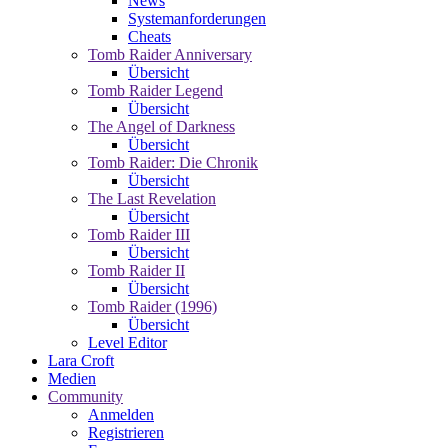
News
Systemanforderungen
Cheats
Tomb Raider Anniversary
Übersicht
Tomb Raider Legend
Übersicht
The Angel of Darkness
Übersicht
Tomb Raider: Die Chronik
Übersicht
The Last Revelation
Übersicht
Tomb Raider III
Übersicht
Tomb Raider II
Übersicht
Tomb Raider (1996)
Übersicht
Level Editor
Lara Croft
Medien
Community
Anmelden
Registrieren