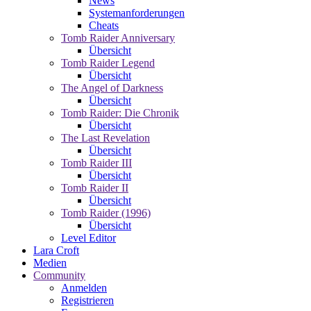
News
Systemanforderungen
Cheats
Tomb Raider Anniversary
Übersicht
Tomb Raider Legend
Übersicht
The Angel of Darkness
Übersicht
Tomb Raider: Die Chronik
Übersicht
The Last Revelation
Übersicht
Tomb Raider III
Übersicht
Tomb Raider II
Übersicht
Tomb Raider (1996)
Übersicht
Level Editor
Lara Croft
Medien
Community
Anmelden
Registrieren