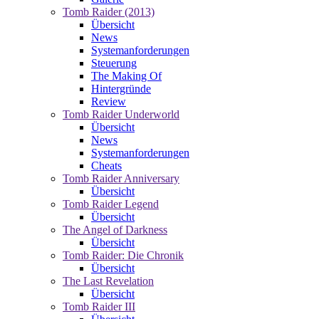
Tomb Raider (2013)
Übersicht
News
Systemanforderungen
Steuerung
The Making Of
Hintergründe
Review
Tomb Raider Underworld
Übersicht
News
Systemanforderungen
Cheats
Tomb Raider Anniversary
Übersicht
Tomb Raider Legend
Übersicht
The Angel of Darkness
Übersicht
Tomb Raider: Die Chronik
Übersicht
The Last Revelation
Übersicht
Tomb Raider III