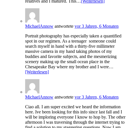
relatives and I matured. This…
[Weiterlesen]
MichaelAnnow
antwortete
vor 3 Jahren, 6 Monaten
Portrait photography has especially taken a quantified
spot in our regimen. As a teenager someone could
search myself in hand with a thirty-five millimeter
massive camera in my hand taking photos of my
buddies and favorite subjects, and the mesmerizing
scenery making up the small ocean place in the
Chesapeake Bay where my brother and I were…
[Weiterlesen]
MichaelAnnow
antwortete
vor 3 Jahren, 6 Monaten
Ciao all. I am super excited we heard the information
here. Ive been looking for this info since last fall and I
will be imploring everyone I know to hop by. The other
afternoon I was traversing through the internet trying to
find a solution to my staggering questions. Now I am