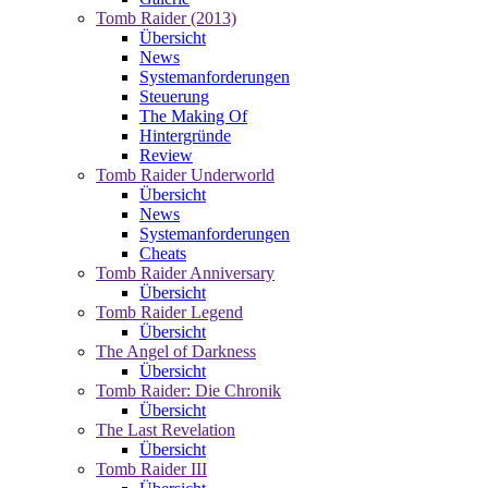
Tomb Raider (2013)
Übersicht
News
Systemanforderungen
Steuerung
The Making Of
Hintergründe
Review
Tomb Raider Underworld
Übersicht
News
Systemanforderungen
Cheats
Tomb Raider Anniversary
Übersicht
Tomb Raider Legend
Übersicht
The Angel of Darkness
Übersicht
Tomb Raider: Die Chronik
Übersicht
The Last Revelation
Übersicht
Tomb Raider III