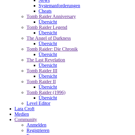
News
Systemanforderungen
Cheats
Tomb Raider Anniversary
Übersicht
Tomb Raider Legend
Übersicht
The Angel of Darkness
Übersicht
Tomb Raider: Die Chronik
Übersicht
The Last Revelation
Übersicht
Tomb Raider III
Übersicht
Tomb Raider II
Übersicht
Tomb Raider (1996)
Übersicht
Level Editor
Lara Croft
Medien
Community
Anmelden
Registrieren