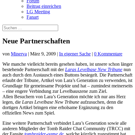
Forum
Beitrag einreichen
LG Meeting
Fanart
Neue Partnerschaften
von
Minerva
|
März 9, 2009
|
In eigener Sache
|
0 Kommentare
Wie manche vielleicht bereits gesehen haben, ist unsere schon länger
bestehende Partnerschaft mit der
Laras Levelbase New Tribune
nun
auch durch den Austausch eines Buttons besiegelt. Die Partnerschaft
erlaubt der Tribune, Artikel von Lara’s Generation zu verwenden, ist
Grundlage für gemeinsame Projekte und hat – zumindest meinerseits
– eine engere Verbindung zur Levelbauszene zum Ziel.
Allen Besuchern von Lara’s Generation möchte ich nur ans Herz
legen, die
Laras Levelbase New Tribune
aufzusuchen, denn die
dortigen Artikel bringen eine erholsame Ergänzung zu den
offiziellen News zum Spiel.
Eine weitere Partnerschaft verbindet Lara’s Generation sowie alle
anderen Mitglieder der Tomb Raider Chat Community (TRCC) mit
der Fansite
tombraider-game.de
, welche kürzlich zugestimmt hat,