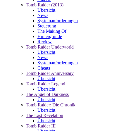
Tomb Raider (2013)
Übersicht
News
Systemanforderungen
Steuerung
The Making Of
Hintergründe
Review
Tomb Raider Underworld
Übersicht
News
Systemanforderungen
Cheats
Tomb Raider Anniversary
Übersicht
Tomb Raider Legend
Übersicht
The Angel of Darkness
Übersicht
Tomb Raider: Die Chronik
Übersicht
The Last Revelation
Übersicht
Tomb Raider III