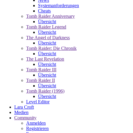
News
Systemanforderungen
Cheats
Tomb Raider Anniversary
Übersicht
Tomb Raider Legend
Übersicht
The Angel of Darkness
Übersicht
Tomb Raider: Die Chronik
Übersicht
The Last Revelation
Übersicht
Tomb Raider III
Übersicht
Tomb Raider II
Übersicht
Tomb Raider (1996)
Übersicht
Level Editor
Lara Croft
Medien
Community
Anmelden
Registrieren