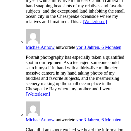
myself with a thirty five milimeter Cannon camera in
hand snapping headshots of my relatives and favorite
subjects, and the exceptional land inhabiting the small
ocean city in the Chesapeake oceanside where my
relatives and I matured. This…
[Weiterlesen]
MichaelAnnow
antwortete
vor 3 Jahren, 6 Monaten
Portrait photography has especially taken a quantified
spot in our regimen. As a teenager someone could
search myself in hand with a thirty-five millimeter
massive camera in my hand taking photos of my
buddies and favorite subjects, and the mesmerizing
scenery making up the small ocean place in the
Chesapeake Bay where my brother and I were…
[Weiterlesen]
MichaelAnnow
antwortete
vor 3 Jahren, 6 Monaten
Ciao all. I am super excited we heard the information