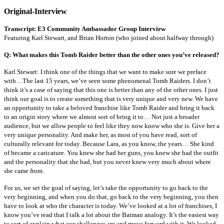
Original-Interview
Transcript: E3 Community Ambassador Group Interview
Featuring Karl Stewart, and Brian Horton (who joined about halfway through)
Q: What makes this Tomb Raider better than the other ones you’ve released?
Karl Stewart: I think one of the things that we want to make sure we preface
with…The last 15 years, we’ve seen some phenomenal Tomb Raiders. I don’t
think it’s a case of saying that this one is better than any of the other ones. I just
think our goal is to create something that is very unique and very new. We have
an opportunity to take a beloved franchise like Tomb Raider and bring it back
to an origin story where we almost sort of bring it to… Not just a broader
audience, but we allow people to feel like they now know who she is. Give her a
very unique personality. And make her, as most of you have read, sort of
culturally relevant for today. Because Lara, as you know, the years… She kind
of became a caricature. You knew she had her guns, you knew she had the outfit
and the personality that she had, but you never knew very much about where
she came from.
For us, we set the goal of saying, let’s take the opportunity to go back to the
very beginning, and when you do that, go back to the very beginning, you then
have to look at who the character is today. We’ve looked at a lot of franchises, I
know you’ve read that I talk a lot about the Batman analogy. It’s the easiest way
to sort of explain what our challenges are and move forward with it. We looked