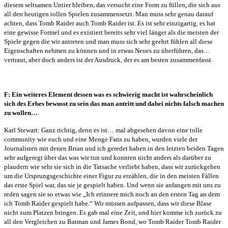
diesem seltsamen Untier bleiben, das versucht eine Form zu füllen, die sich aus
all den heutigen tollen Spielen zusammensetzt. Man muss sehr genau darauf
achten, dass Tomb Raider auch Tomb Raider ist. Es ist sehr einzigartig, es hat
eine gewisse Formel und es existiert bereits sehr viel länger als die meisten der
Spiele gegen die wir antreten und man muss sich sehr geehrt fühlen all diese
Eigenschaften nehmen zu können und in etwas Neues zu überführen, das…
vertraut, aber doch anders ist der Ausdruck, der es am besten zusammenfasst.
F: Ein weiteres Element dessen was es schwierig macht ist wahrscheinlich
sich des Erbes bewusst zu sein das man antritt und dabei nichts falsch machen
zu wollen…
Karl Stewart: Ganz richtig, denn es ist… mal abgesehen davon eine tolle
community wie euch und eine Menge Fans zu haben, wurden viele der
Journalisten mit denen Brian und ich geredet haben in den letzten beiden Tagen
sehr aufgeregt über das was wir tun und konnten nicht anders als darüber zu
plaudern wie sehr sie sich in die Tatsache verliebt haben, dass wir zurückgehen
um die Ursprungsgeschichte einer Figur zu erzählen, die in den meisten Fällen
das erste Spiel war, das sie je gespielt haben. Und wenn sie anfangen mit uns zu
reden sagen sie so etwas wie „Ich erinnere mich noch an den ersten Tag an dem
ich Tomb Raider gespielt habe.“ Wir müssen aufpassen, dass wir diese Blase
nicht zum Platzen bringen. Es gab mal eine Zeit, und hier komme ich zurück zu
all den Vergleichen zu Batman und James Bond, wo Tomb Raider Tomb Raider