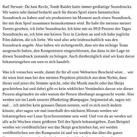
Karl Stewart: Du hast Recht, Tomb Raider hatte immer großartige Soundtracks.
Wir waren sehr darauf bedacht auch für dieses Spiel einen fantastischen
Soundtrack zu haben und wir produzieren im Moment auch einen Soundtrack,
der mit dem Spiel zusammen herauskommen wird. Ihr habt die meisten meiner
Tweets gesehen, ich liebe Soundtracks. Ich höre mir zu 99,9 Prozent des Tages
Soundtracks an, ich höre mir keinen Text in Liedern an und ich habe jegliche
Film daheim, die ich liebe. Wir sind also sehr leidenschaftlich was den
Soundtrack angeht. Also haben wir sichergestellt, dass wir das richtige Team
ausgesucht haben, den Komponisten eingeschlossen, das dazu in der Lage ist
diesen Soundtrack zustande zu bringen. Auch diesbezüglich sind wir kurz davor
bekanntzugeben um wen es sich handelt.
Was ich versuchen werde, damit ihr für all eure Webseiten Bescheid wisst… wie
ihr wisst hört man bei den meisten Projekten plötzlich aus dem Nichts, dass
dieser und jener die Stimme spricht, oder die Musik macht oder das Skript
geschrieben hat und dabei gibt es kein wirkliches Verständnis davon wie dieser
Prozess abgelaufen ist oder warum die Person überhaupt ausgesucht wurde. Also
werden wir im Laufe unserer (Marketing-)Kampagne, beginnend ab, sagen wir
mal… ich möchte kein genaues Datum nennen, weil es sich noch ändern
könnte, aber sagen wir mal innerhalb des nächsten Monats werden wir
bekanntgeben wer Laras Synchronstimme sein wird. Und von da an werden wir
alle acht Wochen einen größeren Teil des Spiels bekanntgeben. Zum Beispiel
werden wir veröffentlichen wer das Skript geschrieben hat, wir werden
veröffentlichen wer der Komponist ist und wir werden das über die ganze