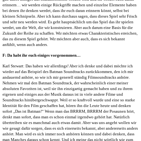
erinnern… wir werden einige Rückgriffe machen und einzelne Elemente haben
bei denen ihr denken werdet, dass ihr euch daran erinnern könnt, selbst bei
kleinen Schnipseln. Aber ich kann durchaus sagen, dass dieses Spiel sehr Frisch
und sehr neu werden wird. Es geht hauptsächlich um das Spiel das ihr spielen
werdet, um die Welt, die wir konstruieren. Aber auch darum eine Basis für die
Zukunft der Reihe zu schaffen. Wir möchten etwas Charakteristisches erreichen,
das zu diesem Spiel gehört. Wir möchten aber auch, dass es sich bekannt
anfühlt, wenn auch anders.
F: Da habt ihr euch einiges vorgenommen…
Karl Stewart: Das haben wir allerdings! Aber ich denke und dabei möchte ich
wieder auf das Beispiel des Batman Soundtracks zurückkommen, den ich mir
andauernd anhöre, so wie ich mir generell ständig Filmsoundtracks anhöre.
Nehmen wir mal den Batman Soundtrack, der wahrscheinlich einer meiner
absoluten Favoriten ist, weil sie ihn einzigartig gemacht haben und zu ihrem
eigenen und einiges aus der Musik daraus ist in viele andere Filme und
Soundtracks hinübergeschwappt. Weil er so kraftvoll wurde und eine so starke
Identität für den Film geschaffen hat, hören ihn die Leute heute und denken
sofort „Das ist Batman!“ Wenn man das BRRRM, BRRRM der Posaunen hört,
denkt man sofort, dass man es schon einmal irgendwo gehört hat. Natürlich
übertreiben sie es manchmal auch etwas damit. Aber was uns angeht wollen wir
wie gesagt dafür sorgen, dass es sich einerseits bekannt, aber andererseits anders
anhört. Man wird es sich immer noch anhören können und dabei denken, dass
man Manches daraus schon kennt. Und ich meine das nicht wörtlich wie zum