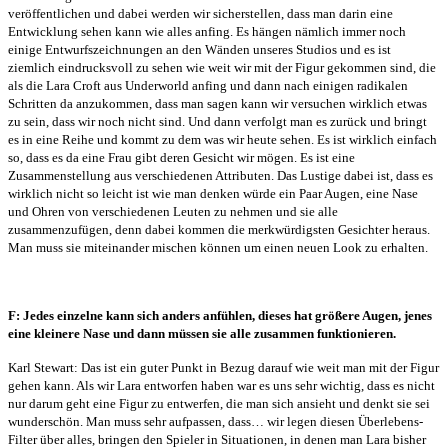
veröffentlichen und dabei werden wir sicherstellen, dass man darin eine
Entwicklung sehen kann wie alles anfing. Es hängen nämlich immer noch
einige Entwurfszeichnungen an den Wänden unseres Studios und es ist
ziemlich eindrucksvoll zu sehen wie weit wir mit der Figur gekommen sind, die
als die Lara Croft aus Underworld anfing und dann nach einigen radikalen
Schritten da anzukommen, dass man sagen kann wir versuchen wirklich etwas
zu sein, dass wir noch nicht sind. Und dann verfolgt man es zurück und bringt
es in eine Reihe und kommt zu dem was wir heute sehen. Es ist wirklich einfach
so, dass es da eine Frau gibt deren Gesicht wir mögen. Es ist eine
Zusammenstellung aus verschiedenen Attributen. Das Lustige dabei ist, dass es
wirklich nicht so leicht ist wie man denken würde ein Paar Augen, eine Nase
und Ohren von verschiedenen Leuten zu nehmen und sie alle
zusammenzufügen, denn dabei kommen die merkwürdigsten Gesichter heraus.
Man muss sie miteinander mischen können um einen neuen Look zu erhalten.
F: Jedes einzelne kann sich anders anfühlen, dieses hat größere Augen, jenes
eine kleinere Nase und dann müssen sie alle zusammen funktionieren.
Karl Stewart: Das ist ein guter Punkt in Bezug darauf wie weit man mit der Figur
gehen kann. Als wir Lara entworfen haben war es uns sehr wichtig, dass es nicht
nur darum geht eine Figur zu entwerfen, die man sich ansieht und denkt sie sei
wunderschön. Man muss sehr aufpassen, dass… wir legen diesen Überlebens-
Filter über alles, bringen den Spieler in Situationen, in denen man Lara bisher