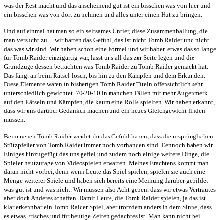
was der Rest macht und das anscheinend gut ist ein bisschen was von hier und
ein bisschen was von dort zu nehmen und alles unter einen Hut zu bringen.
Und auf einmal hat man so ein seltsames Untier, diese Zusammenballung, die
man versucht zu… wir hatten das Gefühl, das ist nicht Tomb Raider und nicht
das was wir sind. Wir haben schon eine Formel und wir haben etwas das so lange
für Tomb Raider einzigartig war, lasst uns all das zur Seite legen und die
Grundzüge dessen betrachten was Tomb Raider zu Tomb Raider gemacht hat.
Das fängt an beim Rätsel-lösen, bis hin zu den Kämpfen und dem Erkunden.
Diese Elemente waren in bisherigen Tomb Raider Titeln offensichtlich sehr
unterschiedlich gewichtet. 70-20-10 in manchen Fällen mit mehr Augenmerk
auf den Rätseln und Kämpfen, die kaum eine Rolle spielten. Wir haben erkannt,
dass wir uns darüber Gedanken machen und ein neues Gleichgewicht finden
müssen.
Beim neuen Tomb Raider werdet ihr das Gefühl haben, dass die ursprünglichen
Stützpfeiler von Tomb Raider immer noch vorhanden sind. Dennoch haben wir
Einiges hinzugefügt das uns gefiel und zudem noch einige weitere Dinge, die
Spieler heutzutage von Videospielen erwarten. Meines Erachtens kommt man
daran nicht vorbei, denn wenn Leute das Spiel spielen, spielen sie auch eine
Menge weiterer Spiele und haben sich bereits eine Meinung darüber gebildet
was gut ist und was nicht. Wir müssen also Acht geben, dass wir etwas Vertrautes
aber doch Anderes schaffen. Damit Leute, die Tomb Raider spielen, ja das ist
klar erkennbar ein Tomb Raider Spiel, aber trotzdem anders in dem Sinne, dass
es etwas Frisches und für heutige Zeiten gedachtes ist. Man kann nicht bei