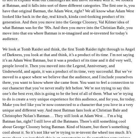
at Batman, and it falls into sort of three different categories. The first one is, you
have that original Batman, the Adam West, right? We all know what Adam West
looked like back in the day, real kitsch, kinda cool-looking product of its
generation. And then you move into the George Clooney, Val Kilmer idea of
what Batman was for the ’90s. And then you move into the Christian Bale, you
move into that era where Batman is re-imagined and re-invented for today’s
audience.
We look at Tomb Raider and think, the first Tomb Raider right through to Angel
of Darkness, you look at that and think, it’s a product of its time. I’m not saying
it’s an Adam West Batman, but it was a product of its time and it did very well,
people loved it. Then you moved into the Legend, Anniversary, and
Underworld, and again, it was a product of its time, very successful. But we’ve
moved to a space where we believe that the audience, and I include yourselves
there, you want to know where she came from. You want to feel a connection to
our character that you’ve never really felt before. We’re not trying to say this
one’s the best ever, this is going to be the best of all of them. What we’re trying
to do is create a very unique experience for this audience, and for you, for today.
Make you feel like you’re now connected to a character that you love in a very
unique and different way. And most Batman fans look at Christian Bale and
Christopher Nolan’s Batman… They still look at Adam West… I’m a big
Batman fan, right? I still love all the Batmans. There’s still something cool
about George Clooney being Batman. Kind of bizarre, but there’s something
cool about it. So it’s not like we’re trying to re-invent the wheel too much. It’s
more about, we just think this is an opportunity to do something very unique