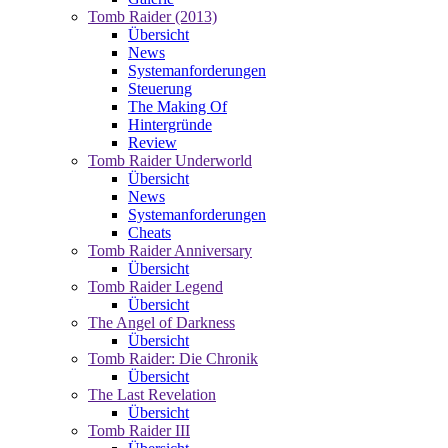
Tomb Raider (2013)
Übersicht
News
Systemanforderungen
Steuerung
The Making Of
Hintergründe
Review
Tomb Raider Underworld
Übersicht
News
Systemanforderungen
Cheats
Tomb Raider Anniversary
Übersicht
Tomb Raider Legend
Übersicht
The Angel of Darkness
Übersicht
Tomb Raider: Die Chronik
Übersicht
The Last Revelation
Übersicht
Tomb Raider III