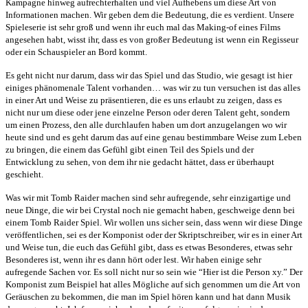
Kampagne hinweg aufrechterhalten und viel Aufhebens um diese Art von
Informationen machen. Wir geben dem die Bedeutung, die es verdient. Unsere
Spieleserie ist sehr groß und wenn ihr euch mal das Making-of eines Films
angesehen habt, wisst ihr, dass es von großer Bedeutung ist wenn ein Regisseur
oder ein Schauspieler an Bord kommt.
Es geht nicht nur darum, dass wir das Spiel und das Studio, wie gesagt ist hier
einiges phänomenale Talent vorhanden… was wir zu tun versuchen ist das alles
in einer Art und Weise zu präsentieren, die es uns erlaubt zu zeigen, dass es
nicht nur um diese oder jene einzelne Person oder deren Talent geht, sondern
um einen Prozess, den alle durchlaufen haben um dort anzugelangen wo wir
heute sind und es geht darum das auf eine genau bestimmbare Weise zum Leben
zu bringen, die einem das Gefühl gibt einen Teil des Spiels und der
Entwicklung zu sehen, von dem ihr nie gedacht hättet, dass er überhaupt
geschieht.
Was wir mit Tomb Raider machen sind sehr aufregende, sehr einzigartige und
neue Dinge, die wir bei Crystal noch nie gemacht haben, geschweige denn bei
einem Tomb Raider Spiel. Wir wollen uns sicher sein, dass wenn wir diese Dinge
veröffentlichen, sei es der Komponist oder der Skriptschreiber, wir es in einer Art
und Weise tun, die euch das Gefühl gibt, dass es etwas Besonderes, etwas sehr
Besonderes ist, wenn ihr es dann hört oder lest. Wir haben einige sehr
aufregende Sachen vor. Es soll nicht nur so sein wie “Hier ist die Person xy.” Der
Komponist zum Beispiel hat alles Mögliche auf sich genommen um die Art von
Geräuschen zu bekommen, die man im Spiel hören kann und hat dann Musik