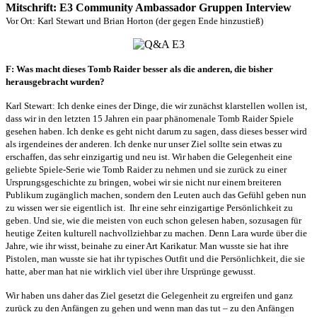
Mitschrift: E3 Community Ambassador Gruppen Interview
Vor Ort: Karl Stewart und Brian Horton (der gegen Ende hinzustieß)
F: Was macht dieses Tomb Raider besser als die anderen, die bisher
herausgebracht wurden?
Karl Stewart: Ich denke eines der Dinge, die wir zunächst klarstellen wollen ist,
dass wir in den letzten 15 Jahren ein paar phänomenale Tomb Raider Spiele
gesehen haben. Ich denke es geht nicht darum zu sagen, dass dieses besser wird
als irgendeines der anderen. Ich denke nur unser Ziel sollte sein etwas zu
erschaffen, das sehr einzigartig und neu ist. Wir haben die Gelegenheit eine
geliebte Spiele-Serie wie Tomb Raider zu nehmen und sie zurück zu einer
Ur
sprungsgeschichte zu bringen, wobei wir sie nicht nur einem breiteren
Publikum zugänglich machen, sondern den Leuten auch das Gefühl geben nun
zu wissen wer sie eigentlich ist.
Ihr eine sehr einzigartige Persönlichkeit zu
geben. Und sie, wie die meisten von euch schon gelesen haben, sozusagen für
heutige Zeiten kulturell nachvollziehbar zu machen. Denn Lara wurde über die
Jahre, wie ihr wisst, beinahe zu einer Art Karikatur. Man wusste sie hat ihre
Pistolen, man wusste sie hat ihr typisches Outfit und die Persönlichkeit, die sie
hatte, aber man hat nie wirklich viel über ihre Ursprünge gewusst.
Wir haben uns daher das Ziel gesetzt die Gelegenheit zu ergreifen und ganz
zurück zu den Anfängen zu gehen und wenn man das tut – zu den Anfängen