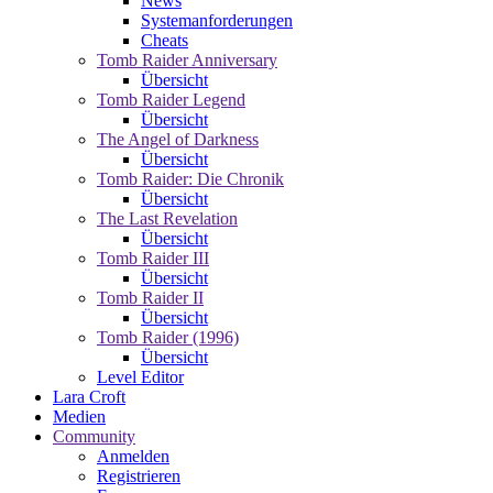
News
Systemanforderungen
Cheats
Tomb Raider Anniversary
Übersicht
Tomb Raider Legend
Übersicht
The Angel of Darkness
Übersicht
Tomb Raider: Die Chronik
Übersicht
The Last Revelation
Übersicht
Tomb Raider III
Übersicht
Tomb Raider II
Übersicht
Tomb Raider (1996)
Übersicht
Level Editor
Lara Croft
Medien
Community
Anmelden
Registrieren