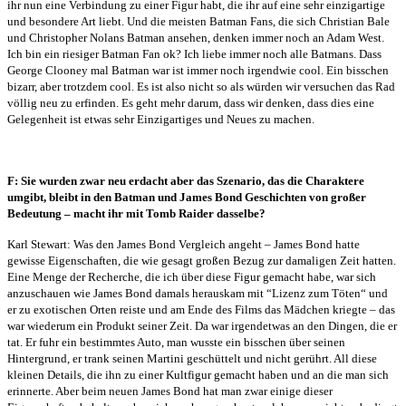
ihr nun eine Verbindung zu einer Figur habt, die ihr auf eine sehr einzigartige
und besondere Art liebt. Und die meisten Batman Fans, die sich Christian Bale
und Christopher Nolans Batman ansehen, denken immer noch an Adam West.
Ich bin ein riesiger Batman Fan ok? Ich liebe immer noch alle Batmans. Dass
George Clooney mal Batman war ist immer noch irgendwie cool. Ein bisschen
bizarr, aber trotzdem cool. Es ist also nicht so als würden wir versuchen das Rad
völlig neu zu erfinden. Es geht mehr darum, dass wir denken, dass dies eine
Gelegenheit ist etwas sehr Einzigartiges und Neues zu machen.
F: Sie wurden zwar neu erdacht aber das Szenario, das die Charaktere
umgibt, bleibt in den Batman und James Bond Geschichten von großer
Bedeutung – macht ihr mit Tomb Raider dasselbe?
Karl Stewart: Was den James Bond Vergleich angeht – James Bond hatte
gewisse Eigenschaften, die wie gesagt großen Bezug zur damaligen Zeit hatten.
Eine Menge der Recherche, die ich über diese Figur gemacht habe, war sich
anzuschauen wie James Bond damals herauskam mit “Lizenz zum Töten“ und
er zu exotischen Orten reiste und am Ende des Films das Mädchen kriegte – das
war wiederum ein Produkt seiner Zeit. Da war irgendetwas an den Dingen, die er
tat. Er fuhr ein bestimmtes Auto, man wusste ein bisschen über seinen
Hintergrund, er trank seinen Martini geschüttelt und nicht gerührt. All diese
kleinen Details, die ihn zu einer Kultfigur gemacht haben und an die man sich
erinnerte. Aber beim neuen James Bond hat man zwar einige dieser