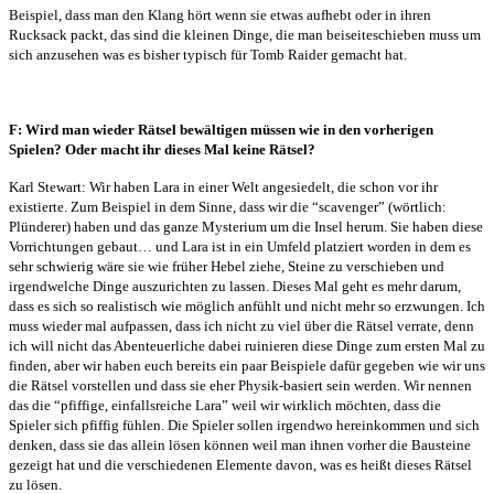
Beispiel, dass man den Klang hört wenn sie etwas aufhebt oder in ihren
Rucksack packt, das sind die kleinen Dinge, die man beiseiteschieben muss um
sich anzusehen was es bisher typisch für Tomb Raider gemacht hat.
F: Wird man wieder Rätsel bewältigen müssen wie in den vorherigen
Spielen? Oder macht ihr dieses Mal keine Rätsel?
Karl Stewart: Wir haben Lara in einer Welt angesiedelt, die schon vor ihr
existierte. Zum Beispiel in dem Sinne, dass wir die “scavenger” (wörtlich:
Plünderer) haben und das ganze Mysterium um die Insel herum. Sie haben diese
Vorrichtungen gebaut… und Lara ist in ein Umfeld platziert worden in dem es
sehr schwierig wäre sie wie früher Hebel ziehe, Steine zu verschieben und
irgendwelche Dinge auszurichten zu lassen. Dieses Mal geht es mehr darum,
dass es sich so realistisch wie möglich anfühlt und nicht mehr so erzwungen. Ich
muss wieder mal aufpassen, dass ich nicht zu viel über die Rätsel verrate, denn
ich will nicht das Abenteuerliche dabei ruinieren diese Dinge zum ersten Mal zu
finden, aber wir haben euch bereits ein paar Beispiele dafür gegeben wie wir uns
die Rätsel vorstellen und dass sie eher Physik-basiert sein werden. Wir nennen
das die “pfiffige, einfallsreiche Lara” weil wir wirklich möchten, dass die
Spieler sich pfiffig fühlen. Die Spieler sollen irgendwo hereinkommen und sich
denken, dass sie das allein lösen können weil man ihnen vorher die Bausteine
gezeigt hat und die verschiedenen Elemente davon, was es heißt dieses Rätsel
zu lösen.