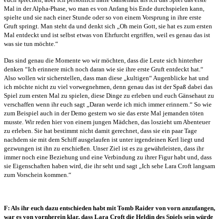
Mal in der Alpha-Phase, wo man es von Anfang bis Ende durchspielen kann,
spielte und sie nach einer Stunde oder so von einem Vorsprung in ihre erste
Gruft springt. Man steht da und denkt sich „Oh mein Gott, sie hat es zum ersten
Mal entdeckt und ist selbst etwas von Ehrfurcht ergriffen, weil es genau das ist
was sie tun möchte.“
Das sind genau die Momente wo wir möchten, dass die Leute sich hinterher
denken “Ich erinnere mich noch daran wie sie ihre erste Gruft entdeckt hat.“
Also wollen wir sicherstellen, dass man diese „kultigen“ Augenblicke hat und
ich möchte nicht zu viel vorwegnehmen, denn genau das ist der Spaß dabei das
Spiel zum ersten Mal zu spielen, diese Dinge zu erleben und euch Gänsehaut zu
verschaffen wenn ihr euch sagt „Daran werde ich mich immer erinnern.“ So wie
zum Beispiel auch in der Demo gestern wo sie das erste Mal jemanden töten
musste. Wir reden hier von einem jungen Mädchen, das loszieht um Abenteuer
zu erleben. Sie hat bestimmt nicht damit gerechnet, dass sie ein paar Tage
nachdem sie mit dem Schiff ausgelaufen ist unter irgendeinen Kerl liegt und
gezwungen ist ihn zu erschießen. Unser Ziel ist es zu gewährleisten, dass ihr
immer noch eine Beziehung und eine Verbindung zu ihrer Figur habt und, dass
sie Eigenschaften haben wird, die ihr seht und sagt „Ich sehe Lara Croft langsam
zum Vorschein kommen.“
F: Als ihr euch dazu entschieden habt mit Tomb Raider von vorn anzufangen,
war es von vornherein klar, dass Lara Croft die Heldin des Spiels sein würde