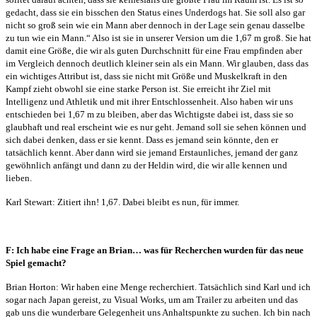
gedacht, dass sie ein bisschen den Status eines Underdogs hat. Sie soll also gar
nicht so groß sein wie ein Mann aber dennoch in der Lage sein genau dasselbe
zu tun wie ein Mann.“ Also ist sie in unserer Version um die 1,67 m groß. Sie hat
damit eine Größe, die wir als guten Durchschnitt für eine Frau empfinden aber
im Vergleich dennoch deutlich kleiner sein als ein Mann. Wir glauben, dass das
ein wichtiges Attribut ist, dass sie nicht mit Größe und Muskelkraft in den
Kampf zieht obwohl sie eine starke Person ist. Sie erreicht ihr Ziel mit
Intelligenz und Athletik und mit ihrer Entschlossenheit. Also haben wir uns
entschieden bei 1,67 m zu bleiben, aber das Wichtigste dabei ist, dass sie so
glaubhaft und real erscheint wie es nur geht. Jemand soll sie sehen können und
sich dabei denken, dass er sie kennt.
Dass es jemand sein könnte, den er
tatsächlich kennt.
Aber dann wird sie jemand Erstaunliches, jemand der ganz
gewöhnlich anfängt und dann zu der Heldin wird, die wir alle kennen und
lieben.
Karl Stewart: Zitiert ihn! 1,67. Dabei bleibt es nun, für immer.
F: Ich habe eine Frage an Brian… was für Recherchen wurden für das neue
Spiel gemacht?
Brian Horton: Wir haben eine Menge recherchiert. Tatsächlich sind Karl und ich
sogar nach Japan gereist, zu Visual Works, um am Trailer zu arbeiten und das
gab uns die wunderbare Gelegenheit uns Anhaltspunkte zu suchen. Ich bin nach