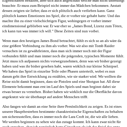
Eigenschaften behalten, aber sich auch angeschaut welche man nicht unbedingt
brauchte. Er muss zum Beispiel nicht immer das Mädchen bekommen. Anstatt
dessen zeigten sie lieber, dass er sich plötzlich auch verlieben kann. Ganz
plötzlich kamen Emotionen ins Spiel, die er vorher nie gehabt hatte. Und das
machte ihn zu einer vielschichtigen Figur, wohingegen er vorher immer
eindimensional geblieben war. Er war eher so „James Bond, Lizenz zum Töten,
ich kann tun was immer ich will.“ Diese Zeiten sind nun vorbei.
Wenn man den heutigen James Bond betrachtet, fühlt es sich so an als wäre da
eine größere Verbindung zu ihm als vorher. Was wir also mit Tomb Raider
versuchen ist zu gewährleisten, dass man sich immer noch mit der Figur
verbunden fühlt und man immer noch die prägenden, typischen Momente fühlt.
Jetzt muss ich aufpassen nichts vorwegzunehmen, denn was wir bisher gezeigt
haben und was ihr bisher gesehen habt, waren wirklich nur kleine Schnipsel.
Wir haben das Spiel in einzelne Teile oder Phasen unterteilt, wobei es nun
darum geht ihre Entwicklung zu erzählen, wie sie starker wird. Wir wollten die
Reise nicht damit beginnen, dass sie Pistolen und eine Shotgun hat. All diese
Elemente bekommt man erst im Lauf des Spiels und man beginnt dabei sie
etwas besser zu verstehen. Bisher haben wir wirklich nur die Oberfläche davon
angekratzt wie sie überhaupt auf andere Menschen trifft.
Also fangen wir damit an eine Seite ihrer Persönlichkeit zu zeigen. Es ist eines
unserer Hauptbestreben bestimmte charakteristische Eigenschaften zu behalten
um sicherzustellen, dass es immer noch die Lara Croft ist, die wir alle lieben.
Wir werden beginnen zu sehen wie das zutage kommt. Ich kann zwar nicht für
euch sprechen, aber ich persönlich hatte Gänsehaut als ich das Spiel das erste