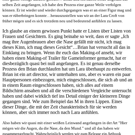
selben Zeit angefangen, ich habe den Prozess eine ganze Weile verfolgen
können. Er ist wieder und wieder durchgegangen was er an einer Figur mag und
was er rüberbringen konnte…herauszustellen was wir an der Lara Croft von
früher mögen und es sich trotzdem neu und bedeutend anfühlen zu lassen.
Ich glaube an einem gewissen Punkt hatte er Listen über Listen von
Frauen und Gesichtern. Es ging beinahe so weit, dass er sagte „Ich
mag ihre Augenbrauen aber die Nase gefällt mir nicht, ich mag
dieses Kinn, ich mag dieses Gesicht“…Brian hat versucht all das in
Einklang zu bringen. Wenn ihr euch das Making-of anseht, wir
haben einen Making-of Trailer für Gameinformer gemacht, hat er
diesbezüglich quasi bei null angefangen. Es ist genau derselbe
Prozess den Brian durchlaufen hat um Lara überhaupt zu entwerfen.
Brian ist ein art director, wir unterhalten uns, aber es waren ein paar
Hauptpersonen einbezogen, mich eingeschlossen, die sich ab und an
in einem Raum eingeschlossen haben, sich alles auf einem
Bildschirm ansahen und all die verschiedenen Vergleiche untersucht
haben und dabei wirklich tief ins Detail einiger der kleineren Dinge
gegangen sind. Wie zum Beispiel das M in ihren Lippen. Eines
dieser Dinge, die mit der Zeit charakteristisch für sie werden
können, aber sich immer noch nach Lara anfühlen.
Also haben wir quasi mit einer weißen Leinwand angefangen in der Art “Hier
mögen wir die Augen, da die Nase, da den Mund.” und all das haben wir
zusammengebracht. Wahrscheinlich werden wir zum Release ein Artbook