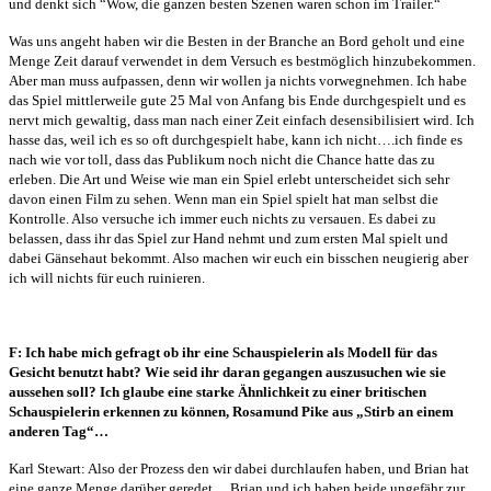
und denkt sich “Wow, die ganzen besten Szenen waren schon im Trailer.“
Was uns angeht haben wir die Besten in der Branche an Bord geholt und eine
Menge Zeit darauf verwendet in dem Versuch es bestmöglich hinzubekommen.
Aber man muss aufpassen, denn wir wollen ja nichts vorwegnehmen. Ich habe
das Spiel mittlerweile gute 25 Mal von Anfang bis Ende durchgespielt und es
nervt mich gewaltig, dass man nach einer Zeit einfach desensibilisiert wird. Ich
hasse das, weil ich es so oft durchgespielt habe, kann ich nicht….ich finde es
nach wie vor toll, dass das Publikum noch nicht die Chance hatte das zu
erleben. Die Art und Weise wie man ein Spiel erlebt unterscheidet sich sehr
davon einen Film zu sehen. Wenn man ein Spiel spielt hat man selbst die
Kontrolle. Also versuche ich immer euch nichts zu versauen. Es dabei zu
belassen, dass ihr das Spiel zur Hand nehmt und zum ersten Mal spielt und
dabei Gänsehaut bekommt. Also machen wir euch ein bisschen neugierig aber
ich will nichts für euch ruinieren.
F: Ich habe mich gefragt ob ihr eine Schauspielerin als Modell für das
Gesicht benutzt habt? Wie seid ihr daran gegangen auszusuchen wie sie
aussehen soll? Ich glaube eine starke Ähnlichkeit zu einer britischen
Schauspielerin erkennen zu können, Rosamund Pike aus „Stirb an einem
anderen Tag“…
Karl Stewart: Also der Prozess den wir dabei durchlaufen haben, und Brian hat
eine ganze Menge darüber geredet… Brian und ich haben beide ungefähr zur