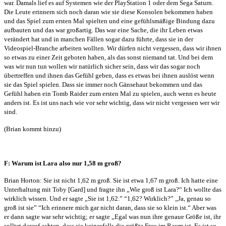
war. Damals lief es auf Systemen wie der PlayStation 1 oder dem Sega Saturn.
Die Leute erinnern sich noch daran wie sie diese Konsolen bekommen haben
und das Spiel zum ersten Mal spielten und eine gefühlsmäßige Bindung dazu
aufbauten und das war großartig. Das war eine Sache, die ihr Leben etwas
verändert hat und in manchen Fällen sogar dazu führte, dass sie in der
Videospiel-Branche arbeiten wollten. Wir dürfen nicht vergessen, dass wir ihnen
so etwas zu einer Zeit geboten haben, als das sonst niemand tat. Und bei dem
was wir nun tun wollen wir natürlich sicher sein, dass wir das sogar noch
übertreffen und ihnen das Gefühl geben, dass es etwas bei ihnen auslöst wenn
sie das Spiel spielen. Dass sie immer noch Gänsehaut bekommen und das
Gefühl haben ein Tomb Raider zum ersten Mal zu spielen, auch wenn es heute
anders ist. Es ist uns nach wie vor sehr wichtig, dass wir nicht vergessen wer wir
sind.
(Brian kommt hinzu)
F: Warum ist Lara also nur 1,58 m groß?
Brian Horton: Sie ist nicht 1,62 m groß. Sie ist etwa 1,67 m groß. Ich hatte eine
Unterhaltung mit Toby [Gard] und fragte ihn „Wie groß ist Lara?“
Ich wollte das
wirklich wissen. Und er sagte „Sie ist 1,62.” “1,62? Wirklich?”
„Ja, genau so
groß ist sie” “Ich erinnere mich gar nicht daran, dass sie so klein ist.“ Aber was
er dann sagte war sehr wichtig; er sagte „Egal was nun ihre genaue Größe ist, ihr
solltet darauf achten, dass sie keinesfalls die größte Frau im Raum ist. Es ist so