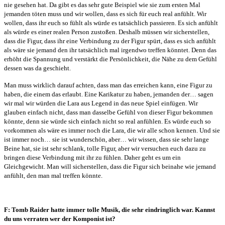
nie gesehen hat. Da gibt es das sehr gute Beispiel wie sie zum ersten Mal
jemanden töten muss und wir wollen, dass es sich für euch real anfühlt. Wir
wollen, dass ihr euch so fühlt als würde es tatsächlich passieren. Es sich anfühlt
als würde es einer realen Person zustoßen. Deshalb müssen wir sicherstellen,
dass die Figur, dass ihr eine Verbindung zu der Figur spürt, dass es sich anfühlt
als wäre sie jemand den ihr tatsächlich mal irgendwo treffen könntet. Denn das
erhöht die Spannung und verstärkt die Persönlichkeit, die Nähe zu dem Gefühl
dessen was da geschieht.
Man muss wirklich darauf achten, dass man das erreichen kann, eine Figur zu
haben, die einem das erlaubt. Eine Karikatur zu haben, jemanden der… sagen
wir mal wir würden die Lara aus Legend in das neue Spiel einfügen. Wir
glauben einfach nicht, dass man dasselbe Gefühl von dieser Figur bekommen
könnte, denn sie würde sich einfach nicht so real anfühlen. Es würde euch so
vorkommen als wäre es immer noch die Lara, die wir alle schon kennen. Und sie
ist immer noch… sie ist wunderschön, aber… wir wissen, dass sie sehr lange
Beine hat, sie ist sehr schlank, tolle Figur, aber wir versuchen euch dazu zu
bringen diese Verbindung mit ihr zu fühlen. Daher geht es um ein
Gleichgewicht. Man will sicherstellen, dass die Figur sich beinahe wie jemand
anfühlt, den man mal treffen könnte.
F: Tomb Raider hatte immer tolle Musik, die sehr eindringlich war. Kannst
du uns verraten wer der Komponist ist?