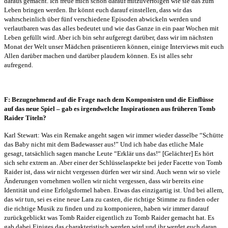
daraus gemacht. Ich freue mich schon darauf mitzuverfolgen wie sie das zum
Leben bringen werden. Ihr könnt euch darauf einstellen, dass wir das
wahrscheinlich über fünf verschiedene Episoden abwickeln werden und
verlautbaren was das alles bedeutet und wie das Ganze in ein paar Wochen mit
Leben gefüllt wird. Aber ich bin sehr aufgeregt darüber, dass wir im nächsten
Monat der Welt unser Mädchen präsentieren können, einige Interviews mit euch
Allen darüber machen und darüber plaudern können. Es ist alles sehr
aufregend.
F: Bezugnehmend auf die Frage nach dem Komponisten und die Einflüsse
auf das neue Spiel – gab es irgendwelche Inspirationen aus früheren Tomb
Raider Titeln?
Karl Stewart: Was ein Remake angeht sagen wir immer wieder dasselbe “Schütte
das Baby nicht mit dem Badewasser aus!” Und ich habe das etliche Male
gesagt, tatsächlich sagen manche Leute “Erklär uns das!“ [Gelächter] Es hört
sich sehr extrem an. Aber einer der Schlüsselaspekte bei jeder Facette von Tomb
Raider ist, dass wir nicht vergessen dürfen wer wir sind. Auch wenn wir so viele
Änderungen vornehmen wollen wir nicht vergessen, dass wir bereits eine
Identität und eine Erfolgsformel haben. Etwas das einzigartig ist. Und bei allem,
das wir tun, sei es eine neue Lara zu casten, die richtige Stimme zu finden oder
die richtige Musik zu finden und zu komponieren, haben wir immer darauf
zurückgeblickt was Tomb Raider eigentlich zu Tomb Raider gemacht hat. Es
gab dabei Einiges das charakteristisch werden wird und ihr werdet euch daran