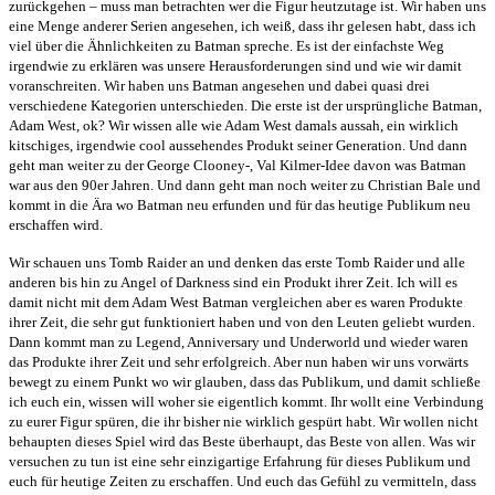
zurückgehen – muss man betrachten wer die Figur heutzutage ist. Wir haben uns
eine Menge anderer Serien angesehen, ich weiß, dass ihr gelesen habt, dass ich
viel über die Ähnlichkeiten zu Batman spreche. Es ist der einfachste Weg
irgendwie zu erklären was unsere Herausforderungen sind und wie wir damit
voranschreiten. Wir haben uns Batman angesehen und dabei quasi drei
verschiedene Kategorien unterschieden. Die erste ist der ursprüngliche Batman,
Adam West, ok? Wir wissen alle wie Adam West damals aussah, ein wirklich
kitschiges, irgendwie cool aussehendes Produkt seiner Generation. Und dann
geht man weiter zu der George Clooney-, Val Kilmer-Idee davon was Batman
war aus den 90er Jahren. Und dann geht man noch weiter zu Christian Bale und
kommt in die Ära wo Batman neu erfunden und für das heutige Publikum neu
erschaffen wird.
Wir schauen uns Tomb Raider an und denken das erste Tomb Raider und alle
anderen bis hin zu Angel of Darkness sind ein Produkt ihrer Zeit. Ich will es
damit nicht mit dem Adam West Batman vergleichen aber es waren Produkte
ihrer Zeit, die sehr gut funktioniert haben und von den Leuten geliebt wurden.
Dann kommt man zu Legend, Anniversary und Underworld und wieder waren
das Produkte ihrer Zeit und sehr erfolgreich. Aber nun haben wir uns vorwärts
bewegt zu einem Punkt wo wir glauben, dass das Publikum, und damit schließe
ich euch ein, wissen will woher sie eigentlich kommt. Ihr wollt eine Verbindung
zu eurer Figur spüren, die ihr bisher nie wirklich gespürt habt. Wir wollen nicht
behaupten dieses Spiel wird das Beste überhaupt, das Beste von allen. Was wir
versuchen zu tun ist eine sehr einzigartige Erfahrung für dieses Publikum und
euch für heutige Zeiten zu erschaffen. Und euch das Gefühl zu vermitteln, dass