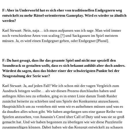
F: Aber in Underworld hat es sich eher von traditionellen Endgegnern weg
entwickelt zu mehr Rätsel-orientiertem Gameplay. Wird es wieder so ähnlich
werden?
Karl Stewart: Nein, naja… ich muss aufpassen was ich sage. Man wird immer
noch verschiedene Arten von scaling [?] und Sackgassen im Spiel meistern
müssen. Ja, es wird einen Endgegner geben, oder Endgegner [Plural].
F: Du hast gesagt, dass ihr das gesamte Spiel und nicht nur speziell den
Soundtrack so gestalten wollt, dass es sich bekannt anfühlt aber doch anders.
Würdest du sagen, dass das bisher einer der schwierigsten Punkte bei der
Neugestaltung der Serie war?
Karl Stewart: Ja, auf jeden Fall! Wie ich schon mit der vagen Vergleich zum
Ausdruck bringen wollte… als wir diesen Prozess durchlaufen haben und
anfingen Alles neu zu erfinden, ging es in erster Linie darum Tomb Raider
zunächst beiseite zu schieben und uns Spiele der Konkurrenz anzuschauen.
Hauptsächlich um zu verstehen mit wem wir es aufnehmen müssen und was es
da draußen alles schon gibt. Wir haben angefangen uns eine ganze Reihe von
Spielen anzusehen, von Assassin’s Creed über Call of Duty und was sie so groß
gemacht hat. Und wir haben begonnen zu überlegen wie wir diese Puzzleteile
zusammenfügen können. Dabei haben wir das Konzept entwickelt zu schauen