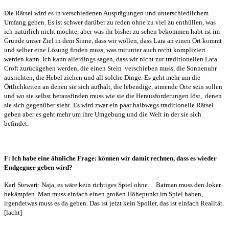
Die Rätsel wird es in verschiedenen Ausprägungen und unterschiedlichem
Umfang geben. Es ist schwer darüber zu reden ohne zu viel zu enthüllen, was
ich natürlich nicht möchte, aber was ihr bisher zu sehen bekommen habt ist im
Grunde unser Ziel in dem Sinne, dass wir wollen, dass Lara an einen Ort kommt
und selber eine Lösung finden muss, was mitunter auch recht kompliziert
werden kann. Ich kann allerdings sagen, dass wir nicht zur traditionellen Lara
Croft zurückgehen werden, die einen Stein
verschieben muss, die Sonnenuhr
ausrichten, die Hebel ziehen und all solche Dinge. Es geht mehr um die
Örtlichkeiten an denen sie sich aufhält, die lebendige, atmende Orte sein sollen
und wo sie selbst herausfinden muss wie sie die Herausforderungen löst,
denen
sie sich gegenüber sieht. Es wird zwar ein paar halbwegs traditionelle Rätsel
geben aber es geht mehr um ihre Umgebung und die Welt in der sie sich
befindet.
F: Ich habe eine ähnliche Frage: können wir damit rechnen, dass es wieder
Endgegner geben wird?
Karl Stewart: Naja, es wäre kein richtiges Spiel ohne… Batman muss den Joker
bekämpfen. Man muss einfach einen großen Höhepunkt im Spiel haben,
irgendetwas muss es da geben. Das ist jetzt kein Spoiler, das ist einfach Realität.
[lacht]