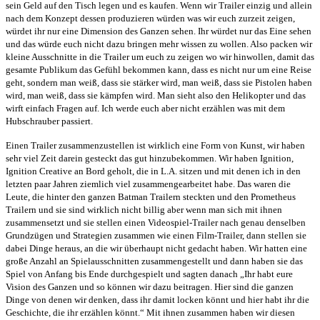
sein Geld auf den Tisch legen und es kaufen. Wenn wir Trailer einzig und allein
nach dem Konzept dessen produzieren würden was wir euch zurzeit zeigen,
würdet ihr nur eine Dimension des Ganzen sehen. Ihr würdet nur das Eine sehen
und das würde euch nicht dazu bringen mehr wissen zu wollen. Also packen wir
kleine Ausschnitte in die Trailer um euch zu zeigen wo wir hinwollen, damit das
gesamte Publikum das Gefühl bekommen kann, dass es nicht nur um eine Reise
geht, sondern man weiß, dass sie stärker wird, man weiß, dass sie Pistolen haben
wird, man weiß, dass sie kämpfen wird. Man sieht also den Helikopter und das
wirft einfach Fragen auf. Ich werde euch aber nicht erzählen was mit dem
Hubschrauber passiert.
Einen Trailer zusammenzustellen ist wirklich eine Form von Kunst, wir haben
sehr viel Zeit darein gesteckt das gut hinzubekommen. Wir haben Ignition,
Ignition Creative an Bord geholt, die in L.A. sitzen und mit denen ich in den
letzten paar Jahren ziemlich viel zusammengearbeitet habe. Das waren die
Leute, die hinter den ganzen Batman Trailern steckten und den Prometheus
Trailern und sie sind wirklich nicht billig aber wenn man sich mit ihnen
zusammensetzt und sie stellen einen Videospiel-Trailer nach genau denselben
Grundzügen und Strategien zusammen wie einen Film-Trailer, dann stellen sie
dabei Dinge heraus, an die wir überhaupt nicht gedacht haben. Wir hatten eine
große Anzahl an Spielausschnitten zusammengestellt und dann haben sie das
Spiel von Anfang bis Ende durchgespielt und sagten danach „Ihr habt eure
Vision des Ganzen und so können wir dazu beitragen. Hier sind die ganzen
Dinge von denen wir denken, dass ihr damit locken könnt und hier habt ihr die
Geschichte, die ihr erzählen könnt.“ Mit ihnen zusammen haben wir diesen