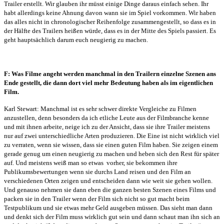
Trailer erstellt. Wir glauben ihr müsst einige Dinge daraus einfach sehen. Ihr
habt allerdings keine Ahnung davon wann sie im Spiel vorkommen. Wir haben
das alles nicht in chronologischer Reihenfolge zusammengestellt, so dass es in
der Hälfte des Trailers heißen würde, dass es in der Mitte des Spiels passiert. Es
geht hauptsächlich darum euch neugierig zu machen.
F: Was Filme angeht werden manchmal in den Trailern einzelne Szenen ans
Ende gestellt, die dann dort viel mehr Bedeutung haben als im eigentlichen
Film.
Karl Stewart: Manchmal ist es sehr schwer direkte Vergleiche zu Filmen
anzustellen, denn besonders da ich etliche Leute aus der Filmbranche kenne
und mit ihnen arbeite, neige ich zu der Ansicht, dass sie ihre Trailer meistens
nur auf zwei unterschiedliche Arten produzieren. Die Eine ist nicht wirklich viel
zu verraten, wenn sie wissen, dass sie einen guten Film haben. Sie zeigen einem
gerade genug um einen neugierig zu machen und heben sich den Rest für später
auf. Und meistens weiß man so etwas
vorher, sie bekommen ihre
Publikumsbewertungen wenn sie durchs Land reisen und den Film an
verschiedenen Orten zeigen und entscheiden dann wie weit sie gehen wollen.
Und genauso nehmen sie dann eben die ganzen besten Szenen eines Films und
packen sie in den Trailer wenn der Film sich nicht so gut macht beim
Testpublikum und sie etwas mehr Geld ausgeben müssen. Das sieht man dann
und denkt sich der Film muss wirklich gut sein und dann schaut man ihn sich an