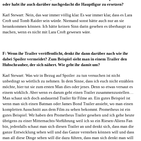
oder habt ihr auch darüber nachgedacht die Hauptfigur zu ersetzen?
Karl Stewart: Nein, das war immer völlig klar. Es war immer klar, dass es Lara
Croft und Tomb Raider sein würde. Niemand sonst hätte auch nur an sie
herankommen können. Ich hätte keinen Sinn darin gesehen es überhaupt zu
machen, wenn es nicht mit Lara Croft gewesen wäre.
F: Wenn ihr Trailer veröffentlicht, denkt ihr dann darüber nach wie ihr
dabei Spoiler vermeidet? Zum Beispiel sieht man in einem Trailer den
Hubschrauber, der sich nähert. Wie geht ihr damit um?
Karl Stewart: Was wir in Bezug auf Spoiler
zu tun versuchen ist nicht
unbedingt so wörtlich zu nehmen. In dem Sinne, dass ich euch nicht erzählen
möchte, hier tut sie zum ersten Man dies oder jenes. Denn so etwas versaut es
einem wirklich. Aber wenn es darum geht einen Trailer zusammenzustellen…
Man schaut sich doch andauernd Trailer für Filme an. Ein gutes Beispiel ist
wenn man sich einen Batman oder James Bond Trailer ansieht, wo man einen
kompletten Ausschnitt aus dem Film zu sehen bekommt. Prometheus ist ein
gutes Beispiel. Wir haben den Prometheus Trailer gesehen und ich gehe heute
übrigens zu einer Mitternachts-Vorführung weil ich so ein Riesen-Aliens Fan
bin, jedenfalls schaut man sich diesen Trailer an und denkt sich, dass man die
ganze Entwicklung sehen will und das Ganze verstehen können will und dass
man all diese Dinge sehen will die dazu führen, dass man sich denkt man will