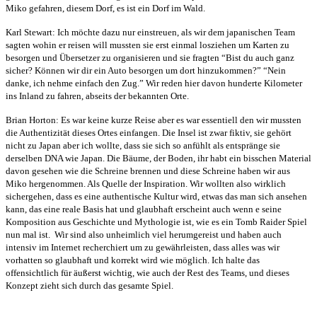
Miko gefahren, diesem Dorf, es ist ein Dorf im Wald.
Karl Stewart: Ich möchte dazu nur einstreuen, als wir dem japanischen Team
sagten wohin er reisen will mussten sie erst einmal losziehen um Karten zu
besorgen und Übersetzer zu organisieren und sie fragten “Bist du auch ganz
sicher?
Können wir dir ein Auto besorgen um dort hinzukommen?” “Nein
danke, ich nehme einfach den Zug.”
Wir reden hier davon hunderte Kilometer
ins Inland zu fahren, abseits der bekannten Orte.
Brian Horton: Es war keine kurze Reise aber es war essentiell den wir mussten
die Authentizität dieses Ortes einfangen. Die Insel ist zwar fiktiv, sie gehört
nicht zu Japan aber ich wollte, dass sie sich so anfühlt als entspränge sie
derselben DNA wie Japan. Die Bäume, der Boden, ihr habt ein bisschen Material
davon gesehen wie die Schreine brennen und diese Schreine haben wir aus
Miko hergenommen.
Als Quelle der Inspiration.
Wir wollten also wirklich
sichergehen, dass es eine authentische Kultur wird, etwas das man sich ansehen
kann, das eine reale Basis hat und glaubhaft erscheint auch wenn e seine
Komposition aus Geschichte und Mythologie ist, wie es ein Tomb Raider Spiel
nun mal ist.
Wir sind also unheimlich viel herumgereist und haben auch
intensiv im Internet recherchiert um zu gewährleisten, dass alles was wir
vorhatten so glaubhaft und korrekt wird wie möglich. Ich halte das
offensichtlich für äußerst wichtig, wie auch der Rest des Teams, und dieses
Konzept zieht sich durch das gesamte Spiel.