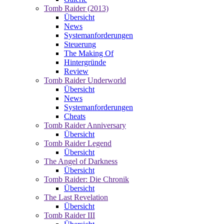
Tomb Raider (2013)
Übersicht
News
Systemanforderungen
Steuerung
The Making Of
Hintergründe
Review
Tomb Raider Underworld
Übersicht
News
Systemanforderungen
Cheats
Tomb Raider Anniversary
Übersicht
Tomb Raider Legend
Übersicht
The Angel of Darkness
Übersicht
Tomb Raider: Die Chronik
Übersicht
The Last Revelation
Übersicht
Tomb Raider III