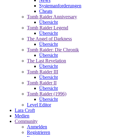
News
Systemanforderungen
Cheats
Tomb Raider Anniversary
Übersicht
Tomb Raider Legend
Übersicht
The Angel of Darkness
Übersicht
Tomb Raider: Die Chronik
Übersicht
The Last Revelation
Übersicht
Tomb Raider III
Übersicht
Tomb Raider II
Übersicht
Tomb Raider (1996)
Übersicht
Level Editor
Lara Croft
Medien
Community
Anmelden
Registrieren