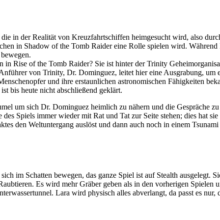
ie in der Realität von Kreuzfahrtschiffen heimgesucht wird, also durchau
chen in Shadow of the Tomb Raider eine Rolle spielen wird. Während 
i bewegen.
n Rise of the Tomb Raider? Sie ist hinter der Trinity Geheimorganisa
Anführer von Trinity, Dr. Dominguez, leitet hier eine Ausgrabung, um 
 Menschenopfer und ihre erstaunlichen astronomischen Fähigkeiten beka
t bis heute nicht abschließend geklärt.
el um sich Dr. Dominguez heimlich zu nähern und die Gespräche zu bel
 des Spiels immer wieder mit Rat und Tat zur Seite stehen; dies hat si
es den Weltuntergang auslöst und dann auch noch in einem Tsunami das
 sich im Schatten bewegen, das ganze Spiel ist auf Stealth ausgelegt. 
 Raubtieren. Es wird mehr Gräber geben als in den vorherigen Spielen u
erwassertunnel. Lara wird physisch alles abverlangt, da passt es nur, d