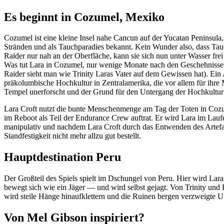
Es beginnt in Cozumel, Mexiko
Cozumel ist eine kleine Insel nahe Cancun auf der Yucatan Peninsula, d
Stränden und als Tauchparadies bekannt. Kein Wunder also, dass Tau
Raider nur nah an der Oberfläche, kann sie sich nun unter Wasser fre
Was tut Lara in Cozumel, nur wenige Monate nach den Geschehnissen i
Raider sieht man wie Trinity Laras Vater auf dem Gewissen hat). Ein 
präkolumbische Hochkultur in Zentralamerika, die vor allem für ihre
Tempel unerforscht und der Grund für den Untergang der Hochkultur is
Lara Croft nutzt die bunte Menschenmenge am Tag der Toten in Cozum
im Reboot als Teil der Endurance Crew auftrat. Er wird Lara im Laufe
manipulativ und nachdem Lara Croft durch das Entwenden des Artefakt
Standfestigkeit nicht mehr allzu gut bestellt.
Hauptdestination Peru
Der Großteil des Spiels spielt im Dschungel von Peru. Hier wird Lara
bewegt sich wie ein Jäger — und wird selbst gejagt. Von Trinity und
wird steile Hänge hinaufklettern und die Ruinen bergen verzweigte Unt
Von Mel Gibson inspiriert?