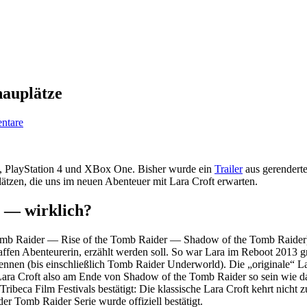
hauplätze
ntare
, PlayStation 4 und XBox One. Bisher wurde ein
Trailer
aus gerenderte
ätzen, die uns im neuen Abenteuer mit Lara Croft erwarten.
 — wirklich?
Tomb Raider — Rise of the Tomb Raider — Shadow of the Tomb Raider) un
taffen Abenteurerin, erzählt werden soll. So war Lara im Reboot 2013 g
r kennen (bis einschließlich Tomb Raider Underworld). Die „originale“ 
 Lara Croft also am Ende von Shadow of the Tomb Raider so sein wie d
beca Film Festivals bestätigt: Die klassische Lara Croft kehrt nicht zu
r Tomb Raider Serie wurde offiziell bestätigt.