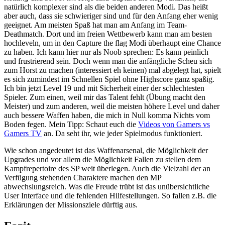
natürlich komplexer sind als die beiden anderen Modi. Das heißt
aber auch, dass sie schwieriger sind und für den Anfang eher wenig
geeignet. Am meisten Spaß hat man am Anfang im Team-
Deathmatch. Dort und im freien Wettbewerb kann man am besten
hochleveln, um in den Capture the flag Modi überhaupt eine Chance
zu haben. Ich kann hier nur als Noob sprechen: Es kann peinlich
und frustrierend sein. Doch wenn man die anfängliche Scheu sich
zum Horst zu machen (interessiert eh keinen) mal abgelegt hat, spielt
es sich zumindest im Schnellen Spiel ohne Highscore ganz spaßig.
Ich bin jetzt Level 19 und mit Sicherheit einer der schlechtesten
Spieler. Zum einen, weil mir das Talent fehlt (Übung macht den
Meister) und zum anderen, weil die meisten höhere Level und daher
auch bessere Waffen haben, die mich in Null komma Nichts vom
Boden fegen. Mein Tipp: Schaut euch die
Videos von Gamers vs
Gamers TV
an. Da seht ihr, wie jeder Spielmodus funktioniert.
Wie schon angedeutet ist das Waffenarsenal, die Möglichkeit der
Upgrades und vor allem die Möglichkeit Fallen zu stellen dem
Kampfrepertoire des SP weit überlegen. Auch die Vielzahl der an
Verfügung stehenden Charaktere machen den MP
abwechslungsreich. Was die Freude trübt ist das unübersichtliche
User Interface und die fehlenden Hilfestellungen. So fallen z.B. die
Erklärungen der Missionsziele dürftig aus.