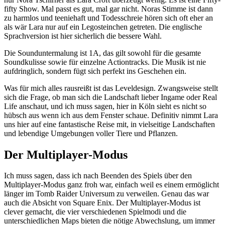
fifty Show. Mal passt es gut, mal gar nicht. Noras Stimme ist dann
zu harmlos und teeniehaft und Todesschreie hören sich oft eher an
als wär Lara nur auf ein Legosteinchen getreten. Die englische
Sprachversion ist hier sicherlich die bessere Wahl.
Die Sounduntermalung ist 1A, das gilt sowohl für die gesamte
Soundkulisse sowie für einzelne Actiontracks. Die Musik ist nie
aufdringlich, sondern fügt sich perfekt ins Geschehen ein.
Was für mich alles rausreißt ist das Leveldesign. Zwangsweise stellt
sich die Frage, ob man sich die Landschaft lieber Ingame oder Real
Life anschaut, und ich muss sagen, hier in Köln sieht es nicht so
hübsch aus wenn ich aus dem Fenster schaue. Definitiv nimmt Lara
uns hier auf eine fantastische Reise mit, in vielseitige Landschaften
und lebendige Umgebungen voller Tiere und Pflanzen.
Der Multiplayer-Modus
Ich muss sagen, dass ich nach Beenden des Spiels über den
Multiplayer-Modus ganz froh war, einfach weil es einem ermöglicht
länger im Tomb Raider Universum zu verweilen. Genau das war
auch die Absicht von Square Enix. Der Multiplayer-Modus ist
clever gemacht, die vier verschiedenen Spielmodi und die
unterschiedlichen Maps bieten die nötige Abwechslung, um immer