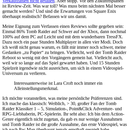
Verkaufzahlen nicht gefallen
. Aber stopp. Vor den Zukunftsplänen
ist Review-Zeit. Was war toll? Was muss beim nächsten Mal besser
gemacht werden? Und sind die Erwartungen von Square Enix
überhaupt realistisch? Befassen wir uns damit.
Meine Eignung zum Verfassen einen Reviews sollte gegeben sein:
Einmal 86% Tomb Raider auf Schwer auf der Xbox, dann nochmal
100% auf dem PC auf Leicht und mit dem wunderbaren TressFX.
Dazu noch ein paar Stunden Multiplayer in allen vier Modi. Doch
ich weiß nicht genau warum, es fällt mir immer noch schwer, meine
Gedanken „zu Papier“ zu bringen. Vielleicht, weil der Tomb Raider
Reboot so wenig mit den Vorgängern gemein hat. Vielleicht auch,
weil wir so lange auf das Spiel gewartet haben. Und 15 Stunden
Spielzeit irgendwie nicht ausreichen, um sich in einem Videospiel-
Universum zu verlieren.
Interessanterweise ist Lara Croft noch immer ein
Alleinstellungsmerkmal.
Ich möchte voranstellen, was meine persönliche Präferenzen sind.
Ich mache das klassisch: Weiblich, > 30, großer Fan der Tomb
Raider Klassiker 1 – 5, Simulation-, Point&Click Adventure- und
RPG-Liebhaberin, PC-Spielerin. Ihr seht also: Ich bin dem Action-
Genre eigentlich nicht zugetan, da gab es nur wenige Ausnahmen
und Tomb Raider ist die große Ausnahme, das erste Videospiel, was
ich nach Pac Man überhaupt jemals ernsthaft gespielt habe.