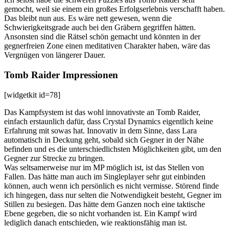
gemocht, weil sie einem ein großes Erfolgserlebnis verschafft haben.
Das bleibt nun aus. Es wäre nett gewesen, wenn die
Schwierigkeitsgrade auch bei den Gräbern gegriffen hätten.
Ansonsten sind die Rätsel schön gemacht und könnten in der
gegnerfreien Zone einen meditativen Charakter haben, wäre das
Vergnügen von längerer Dauer.
Tomb Raider Impressionen
[widgetkit id=78]
Das Kampfsystem ist das wohl innovativste an Tomb Raider,
einfach erstaunlich dafür, dass Crystal Dynamics eigentlich keine
Erfahrung mit sowas hat. Innovativ in dem Sinne, dass Lara
automatisch in Deckung geht, sobald sich Gegner in der Nähe
befinden und es die unterschiedlichsten Möglichkeiten gibt, um den
Gegner zur Strecke zu bringen.
Was seltsamerweise nur im MP möglich ist, ist das Stellen von
Fallen. Das hätte man auch im Singleplayer sehr gut einbinden
können, auch wenn ich persönlich es nicht vermisse. Störend finde
ich hingegen, dass nur selten die Notwendigkeit besteht, Gegner im
Stillen zu besiegen. Das hätte dem Ganzen noch eine taktische
Ebene gegeben, die so nicht vorhanden ist. Ein Kampf wird
lediglich danach entschieden, wie reaktionsfähig man ist.