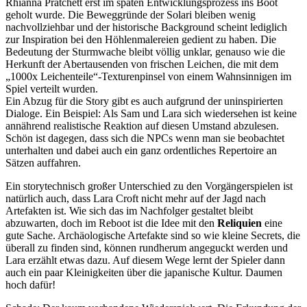
Rhianna Pratchett erst im späten Entwicklungsprozess ins Boot
geholt wurde. Die Beweggründe der Solari bleiben wenig
nachvollziehbar und der historische Background scheint lediglich
zur Inspiration bei den Höhlenmalereien gedient zu haben. Die
Bedeutung der Sturmwache bleibt völlig unklar, genauso wie die
Herkunft der Abertausenden von frischen Leichen, die mit dem
„1000x Leichenteile“-Texturenpinsel von einem Wahnsinnigen im
Spiel verteilt wurden.
Ein Abzug für die Story gibt es auch aufgrund der uninspirierten
Dialoge. Ein Beispiel: Als Sam und Lara sich wiedersehen ist keine
annährend realistische Reaktion auf diesen Umstand abzulesen.
Schön ist dagegen, dass sich die NPCs wenn man sie beobachtet
unterhalten und dabei auch ein ganz ordentliches Repertoire an
Sätzen auffahren.
Ein storytechnisch großer Unterschied zu den Vorgängerspielen ist
natürlich auch, dass Lara Croft nicht mehr auf der Jagd nach
Artefakten ist. Wie sich das im Nachfolger gestaltet bleibt
abzuwarten, doch im Reboot ist die Idee mit den
Reliquien
eine
gute Sache. Archäologische Artefakte sind so wie kleine Secrets, die
überall zu finden sind, können rundherum angeguckt werden und
Lara erzählt etwas dazu. Auf diesem Wege lernt der Spieler dann
auch ein paar Kleinigkeiten über die japanische Kultur. Daumen
hoch dafür!