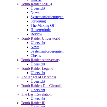
Tomb Raider (2013)
Übersicht
News
Systemanforderungen
Steuerung
The Making Of
Hintergründe
Review
Tomb Raider Underworld
Übersicht
News
Systemanforderungen
Cheats
Tomb Raider Anniversary
Übersicht
Tomb Raider Legend
Übersicht
The Angel of Darkness
Übersicht
Tomb Raider: Die Chronik
Übersicht
The Last Revelation
Übersicht
Tomb Raider III