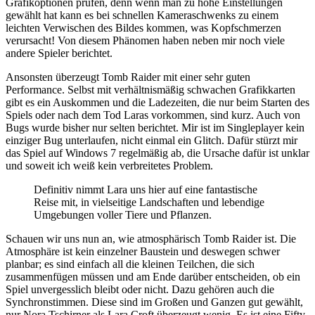
Grafikoptionen prüfen, denn wenn man zu hohe Einstellungen
gewählt hat kann es bei schnellen Kameraschwenks zu einem
leichten Verwischen des Bildes kommen, was Kopfschmerzen
verursacht! Von diesem Phänomen haben neben mir noch viele
andere Spieler berichtet.
Ansonsten überzeugt Tomb Raider mit einer sehr guten
Performance. Selbst mit verhältnismäßig schwachen Grafikkarten
gibt es ein Auskommen und die Ladezeiten, die nur beim Starten des
Spiels oder nach dem Tod Laras vorkommen, sind kurz. Auch von
Bugs wurde bisher nur selten berichtet. Mir ist im Singleplayer kein
einziger Bug unterlaufen, nicht einmal ein Glitch. Dafür stürzt mir
das Spiel auf Windows 7 regelmäßig ab, die Ursache dafür ist unklar
und soweit ich weiß kein verbreitetes Problem.
Definitiv nimmt Lara uns hier auf eine fantastische
Reise mit, in vielseitige Landschaften und lebendige
Umgebungen voller Tiere und Pflanzen.
Schauen wir uns nun an, wie atmosphärisch Tomb Raider ist. Die
Atmosphäre ist kein einzelner Baustein und deswegen schwer
planbar; es sind einfach all die kleinen Teilchen, die sich
zusammenfügen müssen und am Ende darüber entscheiden, ob ein
Spiel unvergesslich bleibt oder nicht. Dazu gehören auch die
Synchronstimmen. Diese sind im Großen und Ganzen gut gewählt,
nur Nora Tschirner als Lara Croft überzeugt wenig. Es ist eine Fifty-