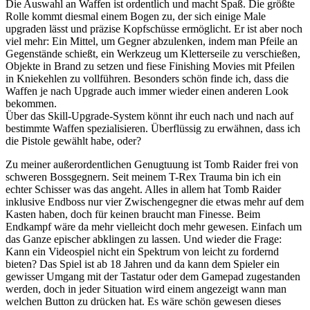
Die Auswahl an Waffen ist ordentlich und macht Spaß. Die größte
Rolle kommt diesmal einem Bogen zu, der sich einige Male
upgraden lässt und präzise Kopfschüsse ermöglicht. Er ist aber noch
viel mehr: Ein Mittel, um Gegner abzulenken, indem man Pfeile an
Gegenstände schießt, ein Werkzeug um Kletterseile zu verschießen,
Objekte in Brand zu setzen und fiese Finishing Movies mit Pfeilen
in Kniekehlen zu vollführen. Besonders schön finde ich, dass die
Waffen je nach Upgrade auch immer wieder einen anderen Look
bekommen.
Über das Skill-Upgrade-System könnt ihr euch nach und nach auf
bestimmte Waffen spezialisieren. Überflüssig zu erwähnen, dass ich
die Pistole gewählt habe, oder?
Zu meiner außerordentlichen Genugtuung ist Tomb Raider frei von
schweren Bossgegnern. Seit meinem T-Rex Trauma bin ich ein
echter Schisser was das angeht. Alles in allem hat Tomb Raider
inklusive Endboss nur vier Zwischengegner die etwas mehr auf dem
Kasten haben, doch für keinen braucht man Finesse. Beim
Endkampf wäre da mehr vielleicht doch mehr gewesen. Einfach um
das Ganze epischer abklingen zu lassen. Und wieder die Frage:
Kann ein Videospiel nicht ein Spektrum von leicht zu fordernd
bieten? Das Spiel ist ab 18 Jahren und da kann dem Spieler ein
gewisser Umgang mit der Tastatur oder dem Gamepad zugestanden
werden, doch in jeder Situation wird einem angezeigt wann man
welchen Button zu drücken hat. Es wäre schön gewesen dieses