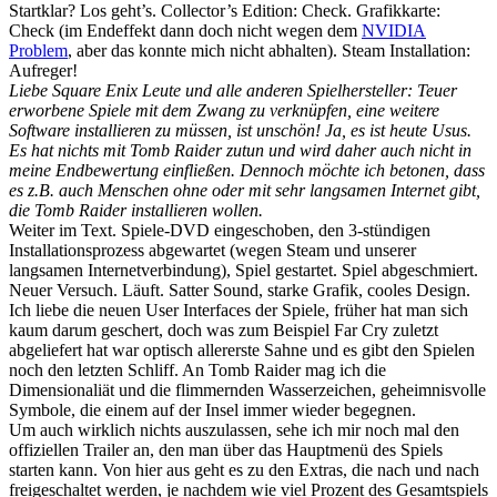
Startklar? Los geht’s. Collector’s Edition: Check. Grafikkarte:
Check (im Endeffekt dann doch nicht wegen dem
NVIDIA
Problem
, aber das konnte mich nicht abhalten). Steam Installation:
Aufreger!
Liebe Square Enix Leute und alle anderen Spielhersteller: Teuer
erworbene Spiele mit dem Zwang zu verknüpfen, eine weitere
Software installieren zu müssen, ist unschön! Ja, es ist heute Usus.
Es hat nichts mit Tomb Raider zutun und wird daher auch nicht in
meine Endbewertung einfließen. Dennoch möchte ich betonen, dass
es z.B. auch Menschen ohne oder mit sehr langsamen Internet gibt,
die Tomb Raider installieren wollen.
Weiter im Text. Spiele-DVD eingeschoben, den 3-stündigen
Installationsprozess abgewartet (wegen Steam und unserer
langsamen Internetverbindung), Spiel gestartet. Spiel abgeschmiert.
Neuer Versuch. Läuft. Satter Sound, starke Grafik, cooles Design.
Ich liebe die neuen User Interfaces der Spiele, früher hat man sich
kaum darum geschert, doch was zum Beispiel Far Cry zuletzt
abgeliefert hat war optisch allererste Sahne und es gibt den Spielen
noch den letzten Schliff. An Tomb Raider mag ich die
Dimensionaliät und die flimmernden Wasserzeichen, geheimnisvolle
Symbole, die einem auf der Insel immer wieder begegnen.
Um auch wirklich nichts auszulassen, sehe ich mir noch mal den
offiziellen Trailer an, den man über das Hauptmenü des Spiels
starten kann. Von hier aus geht es zu den Extras, die nach und nach
freigeschaltet werden, je nachdem wie viel Prozent des Gesamtspiels