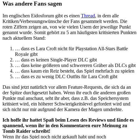
Was andere Fans sagen
Im englischen Eidosforum gibt es einen
Thread
, in dem alle
Kritiken/Verbessungswünsche der Fans gesammelt werden. Die
roten Ziffern zeigen an, von wie vielen Usern der jeweilige Punkt
genannt wurde. Somit gehört zu 5 am häufigsten kritisierten Punkten
nach aktuellem Stand:
… dass es Lara Croft nicht für Playstation All-Stars Battle
Royale gibt
… dass es keinen Single-Player DLC gibt
… dass keine größeren und schwereren Gräber als DLCs gibt
… dass kaum ein Reiz besteht, das Spiel mehrfach zu spielen
… dass es zu wenig DLC Outfits für Lara Croft gibt
Das sind jetzt natürlich vor allem Feature-Requests, die sich da an
der Spitze durchgesetzt haben. Wenn ihr euch die anderen großen
Punkte mal anschaut, seht ihr aber, dass z.B. das Speichersystem
kritisiert wird, ein höherer Schwierigkeitslevel gefordert wird und
sich nicht nur mir aufgrund der Kamera der Magen umdrehte.
Ich hoffe ihr hattet Spaß beim Lesen des Reviews und fände es
spannend, wenn ihr in den Kommentaren eure Meinung zu
Tomb Raider schreibt!
Wenn ihr das Spiel noch nicht gekauft habt und noch