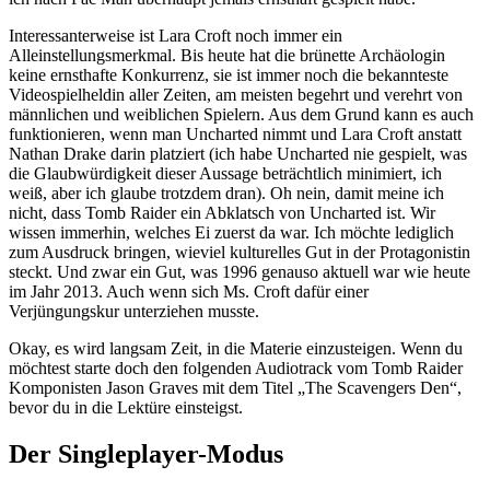
Interessanterweise ist Lara Croft noch immer ein
Alleinstellungsmerkmal. Bis heute hat die brünette Archäologin
keine ernsthafte Konkurrenz, sie ist immer noch die bekannteste
Videospielheldin aller Zeiten, am meisten begehrt und verehrt von
männlichen und weiblichen Spielern. Aus dem Grund kann es auch
funktionieren, wenn man Uncharted nimmt und Lara Croft anstatt
Nathan Drake darin platziert (ich habe Uncharted nie gespielt, was
die Glaubwürdigkeit dieser Aussage beträchtlich minimiert, ich
weiß, aber ich glaube trotzdem dran). Oh nein, damit meine ich
nicht, dass Tomb Raider ein Abklatsch von Uncharted ist. Wir
wissen immerhin, welches Ei zuerst da war. Ich möchte lediglich
zum Ausdruck bringen, wieviel kulturelles Gut in der Protagonistin
steckt. Und zwar ein Gut, was 1996 genauso aktuell war wie heute
im Jahr 2013. Auch wenn sich Ms. Croft dafür einer
Verjüngungskur unterziehen musste.
Okay, es wird langsam Zeit, in die Materie einzusteigen. Wenn du
möchtest starte doch den folgenden Audiotrack vom Tomb Raider
Komponisten Jason Graves mit dem Titel „The Scavengers Den“,
bevor du in die Lektüre einsteigst.
Der Singleplayer-Modus