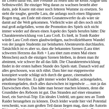
ihr Leben dafür ein, ihre Freunde zu retten und sie kennt Ängste und
Selbstzweifel. Ihr einziger Weg daran zu wachsen besteht aber
darin, jede Knarre mit einer noch fetteren Wumme zu ersetzen. So
steht die toughe, gereifte Lara, die anfangs noch einen filigranen
Bogen trug, am Ende mit einem Granatenwerfer da als wäre sie
damit auf die Welt gekommen. Vielleicht wäre all dies noch nicht
mal groß aufgefallen, wenn die Promotion des Spiels sich nicht
immer wieder auf diesen einen Aspekt des Spiels berufen hätte: Die
Charakterentwicklung von Lara Croft. Es hieß, in Tomb Raider
würde Lara Croft einen glaubwürdigen, nachvollziehbaren Wandel
von der jungen Studentin zur beinharten Abenteurerin durchlaufen.
Tatsächlich ist es aber so, dass die bekannten Szenen (Lara tötet
schweren Herzens das Reh + Lara tötet zum ersten Mal einen
Menschen) auch die einzigen Szenen bleiben, in denen man ihr
abnimmt, wie schwer ihr all das fällt. Die Charakterentwicklung
findet in der ersten halben Stunde des Spiels statt. Danach wird auf
alles geschossen, was sich rührt. Dass hier nur etappenweise
konzipiert wurde schlägt sich durch die ganze, cinematisch
gehaltene Storyline. Es gibt immer wieder Knaller, actiongeladen,
emotionsgeladen, doch alles dazwischen ist irgendwie … nun ja das
Dazwischen eben. Das hätte man besser machen können, denn die
Grundidee des Reboots ist gut. Das Stranden auf einer einsamen
Insel, ein Survival-Trip: Ein ideales Umfeld, um ganz neu an Tomb
Raider herangehen zu können. Doch leider wurde hier viel Potential
verschenkt, was zum großen Teil daran liegen mag, dass die Autorin