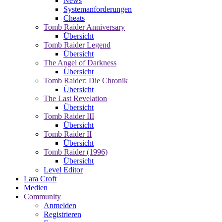
News
Systemanforderungen
Cheats
Tomb Raider Anniversary
Übersicht
Tomb Raider Legend
Übersicht
The Angel of Darkness
Übersicht
Tomb Raider: Die Chronik
Übersicht
The Last Revelation
Übersicht
Tomb Raider III
Übersicht
Tomb Raider II
Übersicht
Tomb Raider (1996)
Übersicht
Level Editor
Lara Croft
Medien
Community
Anmelden
Registrieren