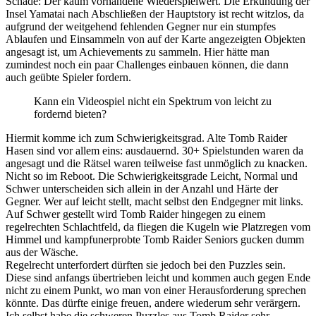
Schade: Der kaum vorhandene Wiederspielwert. Die Erkundung der
Insel Yamatai nach Abschließen der Hauptstory ist recht witzlos, da
aufgrund der weitgehend fehlenden Gegner nur ein stumpfes
Ablaufen und Einsammeln von auf der Karte angezeigten Objekten
angesagt ist, um Achievements zu sammeln. Hier hätte man
zumindest noch ein paar Challenges einbauen können, die dann
auch geübte Spieler fordern.
Kann ein Videospiel nicht ein Spektrum von leicht zu
fordernd bieten?
Hiermit komme ich zum Schwierigkeitsgrad. Alte Tomb Raider
Hasen sind vor allem eins: ausdauernd. 30+ Spielstunden waren da
angesagt und die Rätsel waren teilweise fast unmöglich zu knacken.
Nicht so im Reboot. Die Schwierigkeitsgrade Leicht, Normal und
Schwer unterscheiden sich allein in der Anzahl und Härte der
Gegner. Wer auf leicht stellt, macht selbst den Endgegner mit links.
Auf Schwer gestellt wird Tomb Raider hingegen zu einem
regelrechten Schlachtfeld, da fliegen die Kugeln wie Platzregen vom
Himmel und kampfunerprobte Tomb Raider Seniors gucken dumm
aus der Wäsche.
Regelrecht unterfordert dürften sie jedoch bei den Puzzles sein.
Diese sind anfangs übertrieben leicht und kommen auch gegen Ende
nicht zu einem Punkt, wo man von einer Herausforderung sprechen
könnte. Das dürfte einige freuen, andere wiederum sehr verärgern.
Ich selbst habe die schweren Puzzles aus Tomb Raider sehr