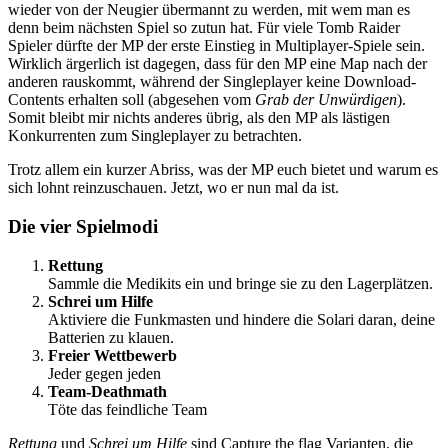
wieder von der Neugier übermannt zu werden, mit wem man es
denn beim nächsten Spiel so zutun hat. Für viele Tomb Raider
Spieler dürfte der MP der erste Einstieg in Multiplayer-Spiele sein.
Wirklich ärgerlich ist dagegen, dass für den MP eine Map nach der
anderen rauskommt, während der Singleplayer keine Download-
Contents erhalten soll (abgesehen vom
Grab der Unwürdigen
).
Somit bleibt mir nichts anderes übrig, als den MP als lästigen
Konkurrenten zum Singleplayer zu betrachten.
Trotz allem ein kurzer Abriss, was der MP euch bietet und warum es
sich lohnt reinzuschauen. Jetzt, wo er nun mal da ist.
Die vier Spielmodi
Rettung
Sammle die Medikits ein und bringe sie zu den Lagerplätzen.
Schrei um Hilfe
Aktiviere die Funkmasten und hindere die Solari daran, deine
Batterien zu klauen.
Freier Wettbewerb
Jeder gegen jeden
Team-Deathmath
Töte das feindliche Team
Rettung
und
Schrei um Hilfe
sind Capture the flag Varianten, die