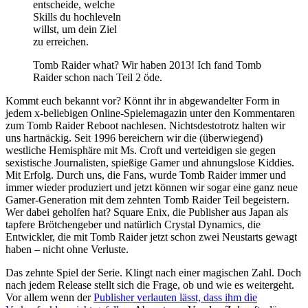
entscheide, welche
Skills du hochleveln
willst, um dein Ziel
zu erreichen.
Tomb Raider what? Wir haben 2013! Ich fand Tomb
Raider schon nach Teil 2 öde.
Kommt euch bekannt vor? Könnt ihr in abgewandelter Form in
jedem x-beliebigen Online-Spielemagazin unter den Kommentaren
zum Tomb Raider Reboot nachlesen. Nichtsdestotrotz halten wir
uns hartnäckig. Seit 1996 bereichern wir die (überwiegend)
westliche Hemisphäre mit Ms. Croft und verteidigen sie gegen
sexistische Journalisten, spießige Gamer und ahnungslose Kiddies.
Mit Erfolg. Durch uns, die Fans, wurde Tomb Raider immer und
immer wieder produziert und jetzt können wir sogar eine ganz neue
Gamer-Generation mit dem zehnten Tomb Raider Teil begeistern.
Wer dabei geholfen hat? Square Enix, die Publisher aus Japan als
tapfere Brötchengeber und natürlich Crystal Dynamics, die
Entwickler, die mit Tomb Raider jetzt schon zwei Neustarts gewagt
haben – nicht ohne Verluste.
Das zehnte Spiel der Serie. Klingt nach einer magischen Zahl. Doch
nach jedem Release stellt sich die Frage, ob und wie es weitergeht.
Vor allem wenn der
Publisher verlauten lässt, dass ihm die