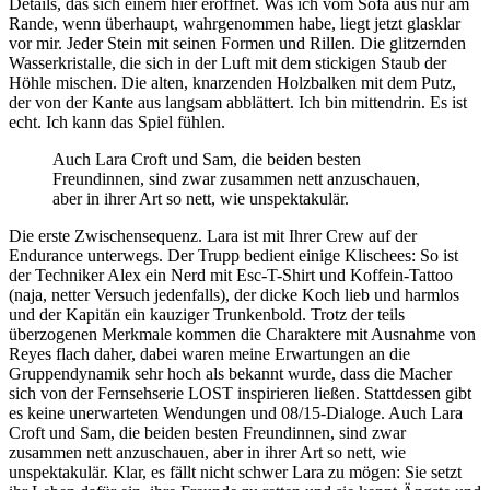
Details, das sich einem hier eröffnet. Was ich vom Sofa aus nur am
Rande, wenn überhaupt, wahrgenommen habe, liegt jetzt glasklar
vor mir. Jeder Stein mit seinen Formen und Rillen. Die glitzernden
Wasserkristalle, die sich in der Luft mit dem stickigen Staub der
Höhle mischen. Die alten, knarzenden Holzbalken mit dem Putz,
der von der Kante aus langsam abblättert. Ich bin mittendrin. Es ist
echt. Ich kann das Spiel fühlen.
Auch Lara Croft und Sam, die beiden besten
Freundinnen, sind zwar zusammen nett anzuschauen,
aber in ihrer Art so nett, wie unspektakulär.
Die erste Zwischensequenz. Lara ist mit Ihrer Crew auf der
Endurance unterwegs. Der Trupp bedient einige Klischees: So ist
der Techniker Alex ein Nerd mit Esc-T-Shirt und Koffein-Tattoo
(naja, netter Versuch jedenfalls), der dicke Koch lieb und harmlos
und der Kapitän ein kauziger Trunkenbold. Trotz der teils
überzogenen Merkmale kommen die Charaktere mit Ausnahme von
Reyes flach daher, dabei waren meine Erwartungen an die
Gruppendynamik sehr hoch als bekannt wurde, dass die Macher
sich von der Fernsehserie LOST inspirieren ließen. Stattdessen gibt
es keine unerwarteten Wendungen und 08/15-Dialoge. Auch Lara
Croft und Sam, die beiden besten Freundinnen, sind zwar
zusammen nett anzuschauen, aber in ihrer Art so nett, wie
unspektakulär. Klar, es fällt nicht schwer Lara zu mögen: Sie setzt