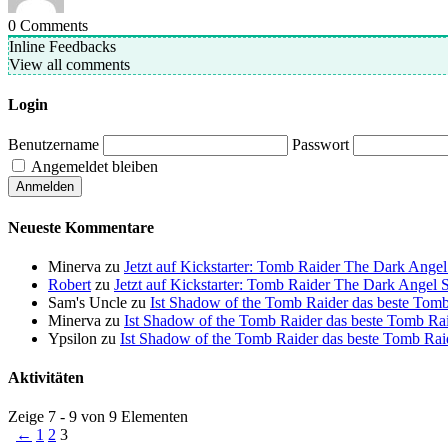
0
Comments
Inline Feedbacks
View all comments
Login
Benutzername
Passwort
Angemeldet bleiben
Neueste Kommentare
Minerva
zu
Jetzt auf Kickstarter: Tomb Raider The Dark Ang
Robert
zu
Jetzt auf Kickstarter: Tomb Raider The Dark Ange
Sam's Uncle
zu
Ist Shadow of the Tomb Raider das beste Tomb 
Minerva
zu
Ist Shadow of the Tomb Raider das beste Tomb Raid
Ypsilon
zu
Ist Shadow of the Tomb Raider das beste Tomb Raide
Aktivitäten
Zeige 7 - 9 von 9 Elementen
←
1
2
3