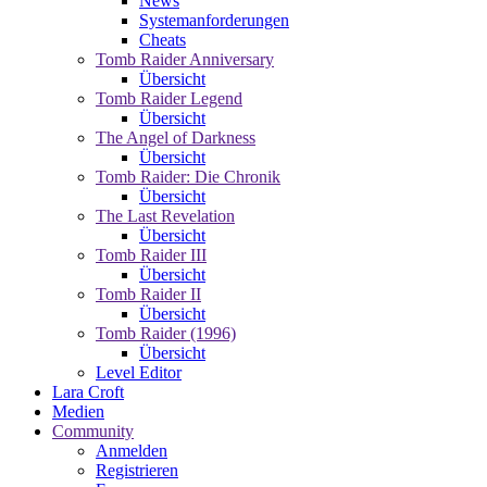
News
Systemanforderungen
Cheats
Tomb Raider Anniversary
Übersicht
Tomb Raider Legend
Übersicht
The Angel of Darkness
Übersicht
Tomb Raider: Die Chronik
Übersicht
The Last Revelation
Übersicht
Tomb Raider III
Übersicht
Tomb Raider II
Übersicht
Tomb Raider (1996)
Übersicht
Level Editor
Lara Croft
Medien
Community
Anmelden
Registrieren