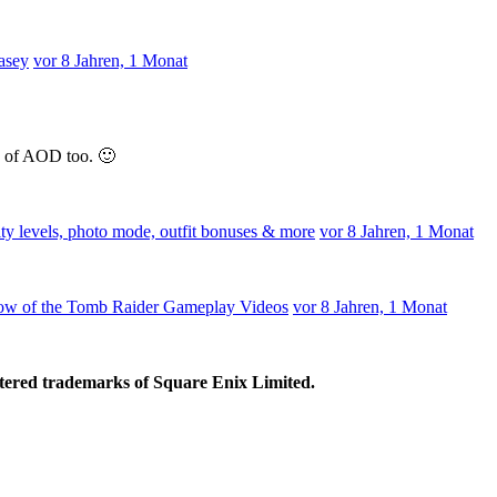
asey
vor 8 Jahren, 1 Monat
s of AOD too. 🙂
ty levels, photo mode, outfit bonuses & more
vor 8 Jahren, 1 Monat
dow of the Tomb Raider Gameplay Videos
vor 8 Jahren, 1 Monat
ed trademarks of Square Enix Limited.