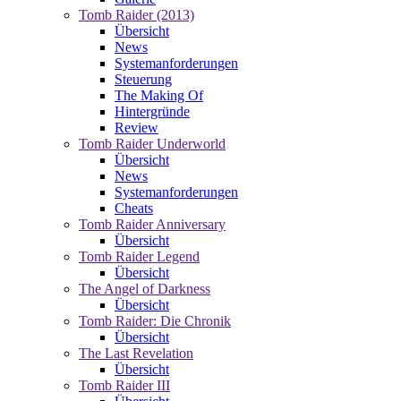
Tomb Raider (2013)
Übersicht
News
Systemanforderungen
Steuerung
The Making Of
Hintergründe
Review
Tomb Raider Underworld
Übersicht
News
Systemanforderungen
Cheats
Tomb Raider Anniversary
Übersicht
Tomb Raider Legend
Übersicht
The Angel of Darkness
Übersicht
Tomb Raider: Die Chronik
Übersicht
The Last Revelation
Übersicht
Tomb Raider III