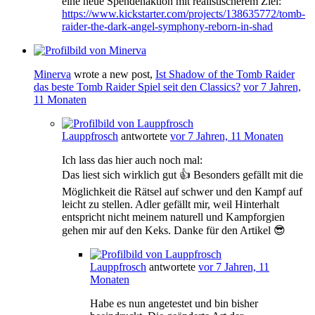
eine neue Spendenaktion mit realistischerem Ziel:
https://www.kickstarter.com/projects/138635772/tomb-
raider-the-dark-angel-symphony-reborn-in-shad
Minerva
wrote a new post,
Ist Shadow of the Tomb Raider
das beste Tomb Raider Spiel seit den Classics?
vor 7 Jahren,
11 Monaten
Lauppfrosch
antwortete
vor 7 Jahren, 11 Monaten
Ich lass das hier auch noch mal:
Das liest sich wirklich gut 👍 Besonders gefällt mit die
Möglichkeit die Rätsel auf schwer und den Kampf auf
leicht zu stellen. Adler gefällt mir, weil Hinterhalt
entspricht nicht meinem naturell und Kampforgien
gehen mir auf den Keks. Danke für den Artikel 😎
Lauppfrosch
antwortete
vor 7 Jahren, 11
Monaten
Habe es nun angetestet und bin bisher