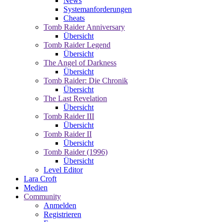
News
Systemanforderungen
Cheats
Tomb Raider Anniversary
Übersicht
Tomb Raider Legend
Übersicht
The Angel of Darkness
Übersicht
Tomb Raider: Die Chronik
Übersicht
The Last Revelation
Übersicht
Tomb Raider III
Übersicht
Tomb Raider II
Übersicht
Tomb Raider (1996)
Übersicht
Level Editor
Lara Croft
Medien
Community
Anmelden
Registrieren