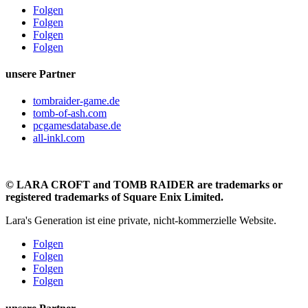
Folgen
Folgen
Folgen
Folgen
unsere Partner
tombraider-game.de
tomb-of-ash.com
pcgamesdatabase.de
all-inkl.com
©
LARA CROFT and TOMB RAIDER are trademarks or
registered trademarks of Square Enix Limited.
Lara's Generation ist eine private, nicht-kommerzielle Website.
Folgen
Folgen
Folgen
Folgen