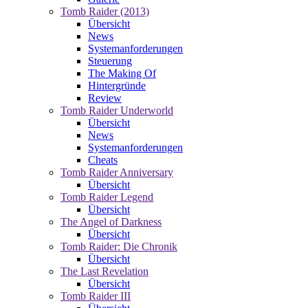
Tomb Raider (2013)
Übersicht
News
Systemanforderungen
Steuerung
The Making Of
Hintergründe
Review
Tomb Raider Underworld
Übersicht
News
Systemanforderungen
Cheats
Tomb Raider Anniversary
Übersicht
Tomb Raider Legend
Übersicht
The Angel of Darkness
Übersicht
Tomb Raider: Die Chronik
Übersicht
The Last Revelation
Übersicht
Tomb Raider III