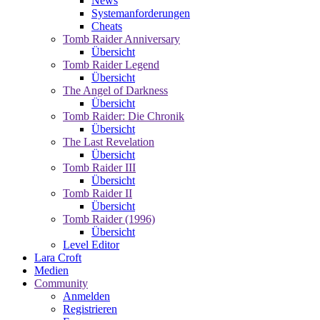
News
Systemanforderungen
Cheats
Tomb Raider Anniversary
Übersicht
Tomb Raider Legend
Übersicht
The Angel of Darkness
Übersicht
Tomb Raider: Die Chronik
Übersicht
The Last Revelation
Übersicht
Tomb Raider III
Übersicht
Tomb Raider II
Übersicht
Tomb Raider (1996)
Übersicht
Level Editor
Lara Croft
Medien
Community
Anmelden
Registrieren