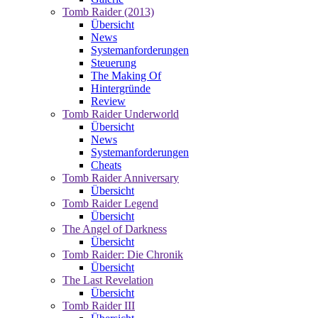
Tomb Raider (2013)
Übersicht
News
Systemanforderungen
Steuerung
The Making Of
Hintergründe
Review
Tomb Raider Underworld
Übersicht
News
Systemanforderungen
Cheats
Tomb Raider Anniversary
Übersicht
Tomb Raider Legend
Übersicht
The Angel of Darkness
Übersicht
Tomb Raider: Die Chronik
Übersicht
The Last Revelation
Übersicht
Tomb Raider III