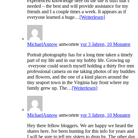
experienced knowledge here on the site is stuff that’s
needed – the best and will provide assistance for my
friends and I a couple times a week. It appears as if
everyone learned a huge…
[Weiterlesen]
MichaelAnnow
antwortete
vor 3 Jahren, 10 Monaten
Portrait photography has for a long time taken a timely
part of my life and in our my hobby life. Growing up
everyone could search myself holding a thirty five mm
professional camera on me taking photos of my buddies
and flowers, and the one of a kind places around the
tiny seaport town in the Virginia bay front where my
family grew up. The…
[Weiterlesen]
MichaelAnnow
antwortete
vor 3 Jahren, 10 Monaten
Hey there fellow bloggers. We are happy we heard the
shares here. Ive been hunting for this info for years and
I will be sure to tell my sisters to drop by. The other day