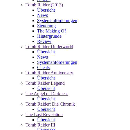
Tomb Raider (2013)
Übersicht
News
Systemanforderungen
Steuerung
The Making Of
Hintergründe
Review
Tomb Raider Underworld
Übersicht
News
Systemanforderungen
Cheats
Tomb Raider Anniversary
Übersicht
Tomb Raider Legend
Übersicht
The Angel of Darkness
Übersicht
Tomb Raider: Die Chronik
Übersicht
The Last Revelation
Übersicht
Tomb Raider III