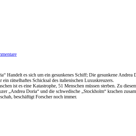
mmentare
a“ Handelt es sich um ein gesunkenes Schiff; Die gesunkene Andrea 
ein rätselhaftes Schicksal des italienischen Luxuskreuzers.
nschen ist es eine Katastrophe, 51 Menschen müssen sterben. Zu diese
euzer „Andrea Doria“ und die schwedische „Stockholm“ krachen zusamme
schah, beschäftigt Forscher noch immer.