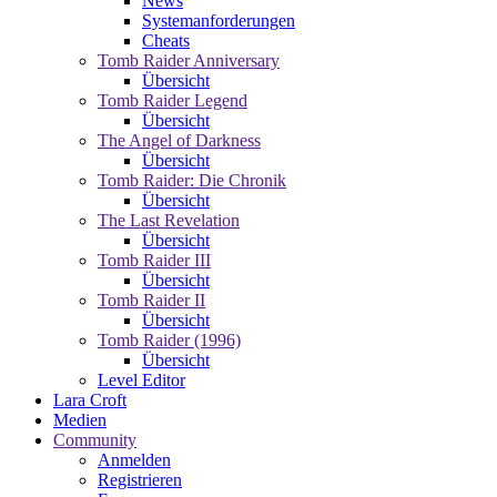
News
Systemanforderungen
Cheats
Tomb Raider Anniversary
Übersicht
Tomb Raider Legend
Übersicht
The Angel of Darkness
Übersicht
Tomb Raider: Die Chronik
Übersicht
The Last Revelation
Übersicht
Tomb Raider III
Übersicht
Tomb Raider II
Übersicht
Tomb Raider (1996)
Übersicht
Level Editor
Lara Croft
Medien
Community
Anmelden
Registrieren