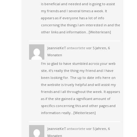
is beneficial and needed and is going to assist
my friends and I several times a week. It
appears as if everyone has a lot of info
concerning the things I am interested in and the
other links and information…
[Weiterlesen]
JeannieKeT
antwortete
vor 5 Jahren, 6
Monaten
I’m so glad to have stumbled across your web
site, it’s really the thing my friend and I have
been looking for. The up to date info here on
the website is truely helpful and will assist my
friends and I all throughout the week. It appears
as if the site gained a significant amount of
specifics concerning this and other pages and
information really…
[Weiterlesen]
JeannieKeT
antwortete
vor 5 Jahren, 6
Monaten