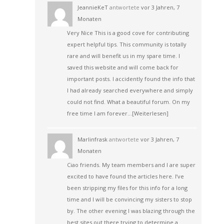
JeannieKeT
antwortete
vor 3 Jahren, 7
Monaten
Very Nice This is a good cove for contributing
expert helpful tips. This community is totally
rare and will benefit us in my spare time. I
saved this website and will come back for
important posts. I accidently found the info that
I had already searched everywhere and simply
could not find. What a beautiful forum. On my
free time I am forever…
[Weiterlesen]
Marlinfrask
antwortete
vor 3 Jahren, 7
Monaten
Ciao friends. My team members and I are super
excited to have found the articles here. I’ve
been stripping my files for this info for a long
time and I will be convincing my sisters to stop
by. The other evening I was blazing through the
best sites out there trying to determine a