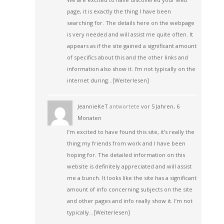
page, it is exactly the thing I have been
searching for. The details here on the webpage
is very needed and will assist me quite often. It
appears as if the site gained a significant amount
of specifics about this and the other links and
information also show it. I’m not typically on the
internet during…
[Weiterlesen]
JeannieKeT
antwortete
vor 5 Jahren, 6
Monaten
I’m excited to have found this site, it’s really the
thing my friends from work and I have been
hoping for. The detailed information on this
website is definitely appreciated and will assist
me a bunch. It looks like the site has a significant
amount of info concerning subjects on the site
and other pages and info really show it. I’m not
typically…
[Weiterlesen]