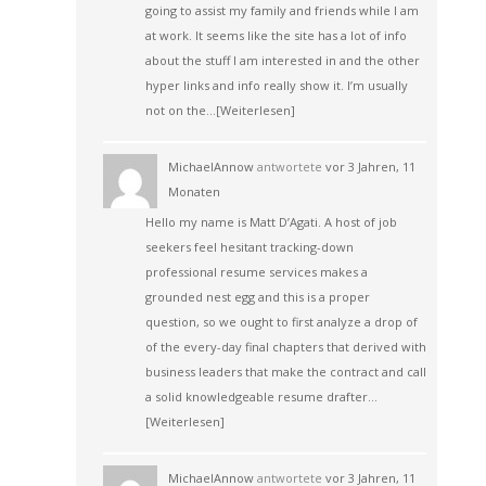
going to assist my family and friends while I am
at work. It seems like the site has a lot of info
about the stuff I am interested in and the other
hyper links and info really show it. I’m usually
not on the…
[Weiterlesen]
MichaelAnnow
antwortete
vor 3 Jahren, 11
Monaten
Hello my name is Matt D’Agati. A host of job
seekers feel hesitant tracking-down
professional resume services makes a
grounded nest egg and this is a proper
question, so we ought to first analyze a drop of
of the every-day final chapters that derived with
business leaders that make the contract and call
a solid knowledgeable resume drafter…
[Weiterlesen]
MichaelAnnow
antwortete
vor 3 Jahren, 11