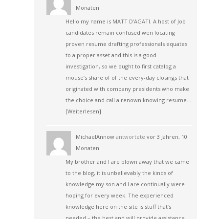
Monaten
Hello my name is MATT D’AGATI. A host of Job
candidates remain confused wen locating
proven resume drafting professionals equates
to a proper asset and this is a good
investigation, so we ought to first catalog a
mouse’s share of of the every-day closings that
originated with company presidents who make
the choice and call a renown knowing resume…
[Weiterlesen]
MichaelAnnow
antwortete
vor 3 Jahren, 10
Monaten
My brother and I are blown away that we came
to the blog, it is unbelievably the kinds of
knowledge my son and I are continually were
hoping for every week. The experienced
knowledge here on the site is stuff that’s
needed – the best and will provide assistance