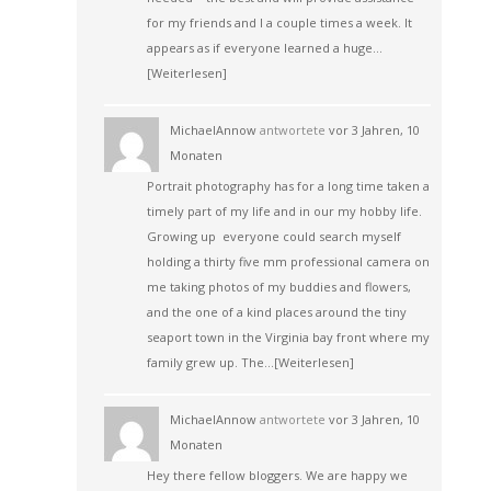
for my friends and I a couple times a week. It
appears as if everyone learned a huge…
[Weiterlesen]
MichaelAnnow
antwortete
vor 3 Jahren, 10
Monaten
Portrait photography has for a long time taken a
timely part of my life and in our my hobby life.
Growing up everyone could search myself
holding a thirty five mm professional camera on
me taking photos of my buddies and flowers,
and the one of a kind places around the tiny
seaport town in the Virginia bay front where my
family grew up. The…
[Weiterlesen]
MichaelAnnow
antwortete
vor 3 Jahren, 10
Monaten
Hey there fellow bloggers. We are happy we