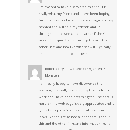
I’m excited to have discovered this site, it is
really what my friend and I have been hoping
for. The specifics here on the webpage is truely
needed and will help my friends and I all
throughout the week. It appears as if the site
has a lot of specifics concerning this and the
other links and info like wise show it. Typically
i’m not on the net…
[Weiterlesen]
Robertepisy
antwortete
vor 5 Jahren, 6
Monaten
I am really happy to have discovered the
website, it is really the thing my friends from
work and I have been dreaming for. The details
here on the web page is very appreciated and is
going to help my friends and I all the time. It
looks like the site gained a lot of details about
this and the other links and information really