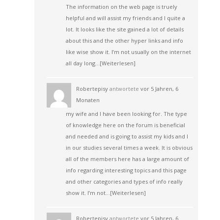
The information on the web page is truely
helpful and will assist my friends and I quite a
lot. It looks like the site gained a lot of details
about this and the other hyper links and info
like wise show it. I’m not usually on the internet
all day long…
[Weiterlesen]
Robertepisy
antwortete
vor 5 Jahren, 6
Monaten
my wife and I have been looking for. The type
of knowledge here on the forum is beneficial
and needed and is going to assist my kids and I
in our studies several times a week. It is obvious
all of the members here has a large amount of
info regarding interesting topics and this page
and other categories and types of info really
show it. I’m not…
[Weiterlesen]
Robertepisy
antwortete
vor 5 Jahren, 6