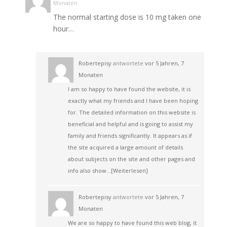
Monaten
The normal starting dose is 10 mg taken one
hour…
Robertepisy
antwortete
vor 5 Jahren, 7
Monaten
I am so happy to have found the website, it is
exactly what my friends and I have been hoping
for. The detailed information on this website is
beneficial and helpful and is going to assist my
family and friends significantly. It appears as if
the site acquired a large amount of details
about subjects on the site and other pages and
info also show…
[Weiterlesen]
Robertepisy
antwortete
vor 5 Jahren, 7
Monaten
We are so happy to have found this web blog, it