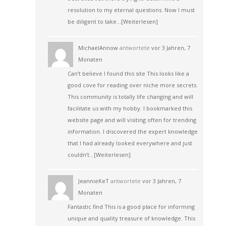
resolution to my eternal questions. Now I must
be diligent to take…
[Weiterlesen]
MichaelAnnow
antwortete
vor 3 Jahren, 7
Monaten
Can’t believe I found this site This looks like a
good cove for reading over niche more secrets.
This community is totally life changing and will
facilitate us with my hobby. I bookmarked this
website page and will visiting often for trending
information. I discovered the expert knowledge
that I had already looked everywhere and just
couldn’t…
[Weiterlesen]
JeannieKeT
antwortete
vor 3 Jahren, 7
Monaten
Fantastic find This is a good place for informing
unique and quality treasure of knowledge. This