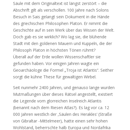
Säule mit dem Originaltext ist längst zerstört – die
Abschrift gilt als verschollen. 100 Jahre nach Solons
Besuch in Sais gelangt sein Dokument in die Hände
des griechischen Philosophen Platon. Er nimmt die
Geschichte auf in sein Werk über das Wissen der Welt.
Doch gab es sie wirklich? Wo lag sie, die blühende
Stadt mit den goldenen Mauern und Kuppeln, die der
Philosoph Platon in höchsten Tönen rühmt?
Überall auf der Erde wollen Wissenschaftler sie
gefunden haben. Vor einigen Jahren wagte ein
Geoarchäologe die Formel „Troja ist Atlantis“. Seither
sorgt die kühne These für gewaltigen Wirbel.
Seit nunmehr 2400 Jahren, und genauso lange wurden
Mutmaßungen über dieses Rätsel angestellt, existiert
die Legende vom glorreichen Inselreich Atlantis
(benannt nach dem Riesen Atlas?). Es lag vor ca. 12
000 Jahren westlich der ,Säulen des Herakles‘ (Straße
von Gibraltar -Mittelmeer), hatte einen sehr hohen
Wohlstand, beherrschte halb Europa und Nordafrika