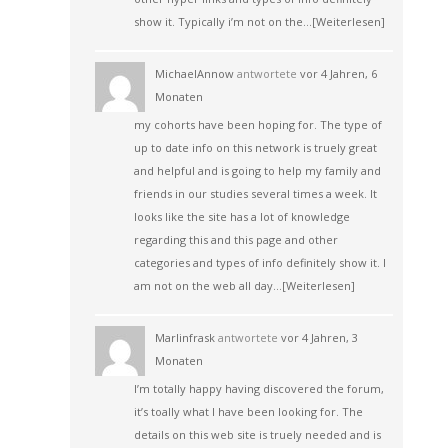
show it. Typically i’m not on the…
[Weiterlesen]
MichaelAnnow
antwortete
vor 4 Jahren, 6
Monaten
my cohorts have been hoping for. The type of
up to date info on this network is truely great
and helpful and is going to help my family and
friends in our studies several times a week. It
looks like the site has a lot of knowledge
regarding this and this page and other
categories and types of info definitely show it. I
am not on the web all day…
[Weiterlesen]
Marlinfrask
antwortete
vor 4 Jahren, 3
Monaten
I’m totally happy having discovered the forum,
it’s toally what I have been looking for. The
details on this web site is truely needed and is