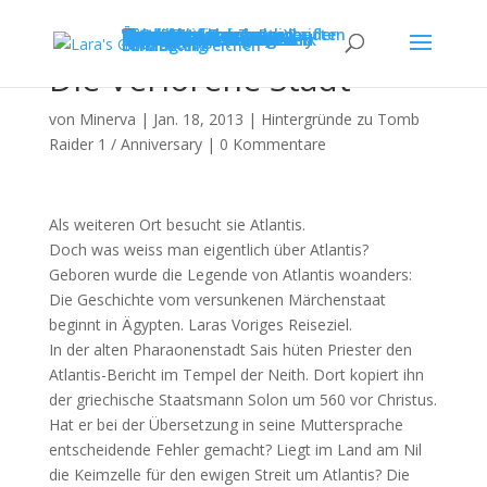
Home
News
Tomb Raider
Übersicht
FAQ
Shadow of the Tomb Raider
Übersicht
News
Galerie
Pfade (Zusatzinhalte)
Let's Play
Versteckte Errungenschaften
Systemanforderungen
Rise of the Tomb Raider
Übersicht
News
Systemanforderungen
Komplettlösung
Tipps & Tricks
Expeditionen und Karten
Review
Galerie
Tomb Raider (2013)
Übersicht
News
Systemanforderungen
Steuerung
The Making Of
Hintergründe
Review
Tomb Raider Underworld
Übersicht
News
Systemanforderungen
Cheats
Tomb Raider Anniversary
Übersicht
Tomb Raider Legend
Übersicht
The Angel of Darkness
Übersicht
Tomb Raider: Die Chronik
Übersicht
The Last Revelation
Übersicht
Tomb Raider III
Übersicht
Tomb Raider II
Übersicht
Tomb Raider (1996)
Übersicht
Level Editor
Lara Croft
Medien
Community
Anmelden
Registrieren
Forum
Beitrag einreichen
LG Meeting
Fanart
Die Verlorene Stadt
von
Minerva
|
Jan. 18, 2013
|
Hintergründe zu Tomb
Raider 1 / Anniversary
|
0 Kommentare
Als weiteren Ort besucht sie Atlantis.
Doch was weiss man eigentlich über Atlantis?
Geboren wurde die Legende von Atlantis woanders:
Die Geschichte vom versunkenen Märchenstaat
beginnt in Ägypten. Laras Voriges Reiseziel.
In der alten Pharaonenstadt Sais hüten Priester den
Atlantis-Bericht im Tempel der Neith. Dort kopiert ihn
der griechische Staatsmann Solon um 560 vor Christus.
Hat er bei der Übersetzung in seine Muttersprache
entscheidende Fehler gemacht? Liegt im Land am Nil
die Keimzelle für den ewigen Streit um Atlantis? Die