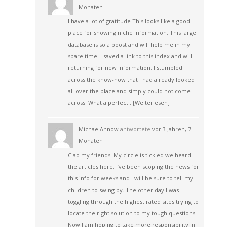
Monaten
I have a lot of gratitude This looks like a good
place for showing niche information. This large
database is so a boost and will help me in my
spare time. I saved a link to this index and will
returning for new information. I stumbled
across the know-how that I had already looked
all over the place and simply could not come
across. What a perfect…
[Weiterlesen]
MichaelAnnow
antwortete
vor 3 Jahren, 7
Monaten
Ciao my friends. My circle is tickled we heard
the articles here. I’ve been scoping the news for
this info for weeks and I will be sure to tell my
children to swing by. The other day I was
toggling through the highest rated sites trying to
locate the right solution to my tough questions.
Now I am hoping to take more responsibility in