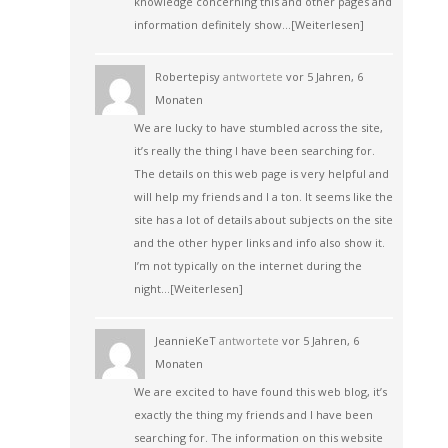
knowledge concerning this and other pages and
information definitely show…
[Weiterlesen]
Robertepisy
antwortete
vor 5 Jahren, 6
Monaten
We are lucky to have stumbled across the site,
it’s really the thing I have been searching for.
The details on this web page is very helpful and
will help my friends and I a ton. It seems like the
site has a lot of details about subjects on the site
and the other hyper links and info also show it.
I’m not typically on the internet during the
night…
[Weiterlesen]
JeannieKeT
antwortete
vor 5 Jahren, 6
Monaten
We are excited to have found this web blog, it’s
exactly the thing my friends and I have been
searching for. The information on this website