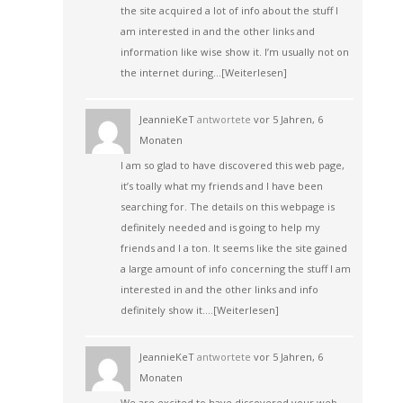
the site acquired a lot of info about the stuff I
am interested in and the other links and
information like wise show it. I’m usually not on
the internet during…
[Weiterlesen]
JeannieKeT
antwortete
vor 5 Jahren, 6
Monaten
I am so glad to have discovered this web page,
it’s toally what my friends and I have been
searching for. The details on this webpage is
definitely needed and is going to help my
friends and I a ton. It seems like the site gained
a large amount of info concerning the stuff I am
interested in and the other links and info
definitely show it.…
[Weiterlesen]
JeannieKeT
antwortete
vor 5 Jahren, 6
Monaten
We are excited to have discovered your web