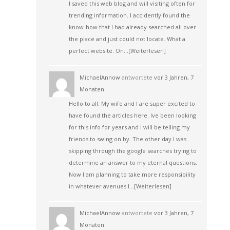
I saved this web blog and will visiting often for
trending information. I accidently found the
know-how that I had already searched all over
the place and just could not locate. What a
perfect website. On…
[Weiterlesen]
MichaelAnnow
antwortete
vor 3 Jahren, 7
Monaten
Hello to all. My wife and I are super excited to
have found the articles here. Ive been looking
for this info for years and I will be telling my
friends to swing on by. The other day I was
skipping through the google searches trying to
determine an answer to my eternal questions.
Now I am planning to take more responsibility
in whatever avenues I…
[Weiterlesen]
MichaelAnnow
antwortete
vor 3 Jahren, 7
Monaten