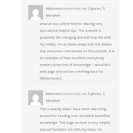
Melvinhot
antwortete
vor 5 Jahren, 5
Monaten
what an exccellent find for sharing very
specialized helpful tips. The website is
positively life changing and will help me with
my hobby. I’m so blown away with the details
that everyone contributed on this website. It is
an example of how excellent everybody
masters branches of knowledge. I saved this
web page and will be comming back for…
[Weiterlesen]
Melvinhot
antwortete
vor 5 Jahren, 5
Monaten
This is exaclty what I have been searching
around for reading over excellent benefitial
knowledge. The huge archive is very helpful
and will facilitate me with my ideas. I’m