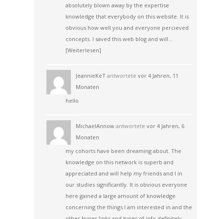
absolutely blown away by the expertise
knowledge that everybody on this website. It is
obvious how well you and everyone percieved
concepts. I saved this web blog and will…
[Weiterlesen]
JeannieKeT
antwortete
vor 4 Jahren, 11
Monaten
hello
MichaelAnnow
antwortete
vor 4 Jahren, 6
Monaten
my cohorts have been dreaming about. The
knowledge on this network is superb and
appreciated and will help my friends and I in
our studies significantly. It is obvious everyone
here gained a large amount of knowledge
concerning the things I am interested in and the
other hyper links and types of info definitely