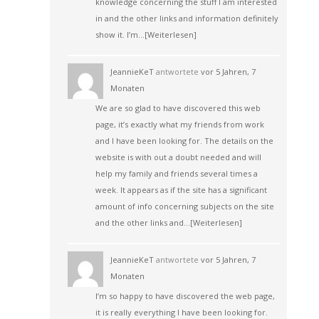
knowledge concerning the stuff I am interested
in and the other links and information definitely
show it. I’m…
[Weiterlesen]
JeannieKeT
antwortete
vor 5 Jahren, 7
Monaten
We are so glad to have discovered this web
page, it’s exactly what my friends from work
and I have been looking for. The details on the
website is with out a doubt needed and will
help my family and friends several times a
week. It appears as if the site has a significant
amount of info concerning subjects on the site
and the other links and…
[Weiterlesen]
JeannieKeT
antwortete
vor 5 Jahren, 7
Monaten
I’m so happy to have discovered the web page,
it is really everything I have been looking for.