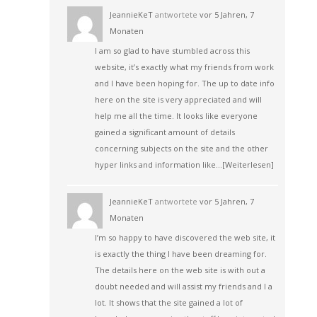
JeannieKeT
antwortete
vor 5 Jahren, 7
Monaten
I am so glad to have stumbled across this
website, it’s exactly what my friends from work
and I have been hoping for. The up to date info
here on the site is very appreciated and will
help me all the time. It looks like everyone
gained a significant amount of details
concerning subjects on the site and the other
hyper links and information like…
[Weiterlesen]
JeannieKeT
antwortete
vor 5 Jahren, 7
Monaten
I’m so happy to have discovered the web site, it
is exactly the thing I have been dreaming for.
The details here on the web site is with out a
doubt needed and will assist my friends and I a
lot. It shows that the site gained a lot of