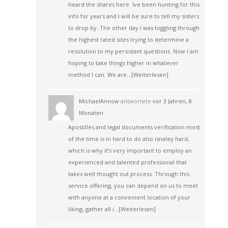
heard the shares here. Ive been hunting for this
info for years and I will be sure to tell my sisters
to drop by. The other day I was toggling through
the highest rated sites trying to determine a
resolution to my persistant questions. Now I am
hoping to take things higher in whatever
method I can. We are…
[Weiterlesen]
MichaelAnnow
antwortete
vor 3 Jahren, 8
Monaten
Apostilles and legal documents verification most
of the time is in hard to do also isnaley hard,
which is why it’s very important to employ an
experienced and talented professional that
takes well thought out process. Through this
service offering, you can depend on us to meet
with anyone at a convenient location of your
liking, gather all i…
[Weiterlesen]