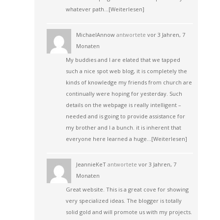
whatever path…
[Weiterlesen]
MichaelAnnow
antwortete
vor 3 Jahren, 7
Monaten
My buddies and I are elated that we tapped
such a nice spot web blog, it is completely the
kinds of knowledge my friends from church are
continually were hoping for yesterday. Such
details on the webpage is really intelligent –
needed and is going to provide assistance for
my brother and I a bunch. it is inherent that
everyone here learned a huge…
[Weiterlesen]
JeannieKeT
antwortete
vor 3 Jahren, 7
Monaten
Great website. This is a great cove for showing
very specialized ideas. The blogger is totally
solid gold and will promote us with my projects.