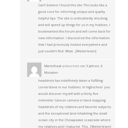
Can’t believe I found this site This looks like a
good cove for informing unique and quality
helpful tips. The site is undoubtedly shocking
and will speed up things for us in my hobbies. I
bookmarked this forum and will come back for
new information. I discovered the information
that I had previously looked everywhere and
just couldn’t find. What…
[Weiterlesen]
Marlinfrask
antwortete
vor 3 Jahren, 6
Monaten
headshots has indefinitely taken a fulfilling
cornerstone in our hobbies. In highschool you
would discover myself with a thirty five
milimeter Cannon camera in hand snapping
headshots of my relatives and favorite subjects,
and the exceptional land inhabiting the small
ocean city in the Chesapeake oceanside where
my relatives and I matured. This…
[Weiterlesen]