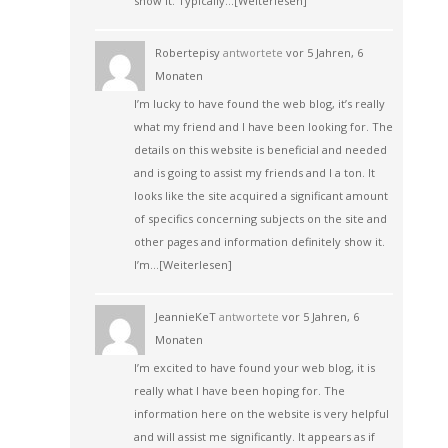
show it. Typically…
[Weiterlesen]
Robertepisy
antwortete
vor 5 Jahren, 6
Monaten
I’m lucky to have found the web blog, it’s really
what my friend and I have been looking for. The
details on this website is beneficial and needed
and is going to assist my friends and I a ton. It
looks like the site acquired a significant amount
of specifics concerning subjects on the site and
other pages and information definitely show it.
I’m…
[Weiterlesen]
JeannieKeT
antwortete
vor 5 Jahren, 6
Monaten
I’m excited to have found your web blog, it is
really what I have been hoping for. The
information here on the website is very helpful
and will assist me significantly. It appears as if