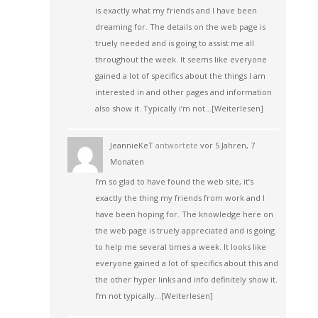
is exactly what my friends and I have been
dreaming for. The details on the web page is
truely needed and is going to assist me all
throughout the week. It seems like everyone
gained a lot of specifics about the things I am
interested in and other pages and information
also show it. Typically i’m not…
[Weiterlesen]
JeannieKeT
antwortete
vor 5 Jahren, 7
Monaten
I’m so glad to have found the web site, it’s
exactly the thing my friends from work and I
have been hoping for. The knowledge here on
the web page is truely appreciated and is going
to help me several times a week. It looks like
everyone gained a lot of specifics about this and
the other hyper links and info definitely show it.
I’m not typically…
[Weiterlesen]