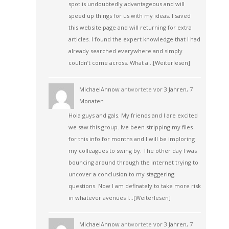
spot is undoubtedly advantageous and will
speed up things for us with my ideas. I saved
this website page and will returning for extra
articles. I found the expert knowledge that I had
already searched everywhere and simply
couldn’t come across. What a…
[Weiterlesen]
MichaelAnnow
antwortete
vor 3 Jahren, 7
Monaten
Hola guys and gals. My friends and I are excited
we saw this group. Ive been stripping my files
for this info for months and I will be imploring
my colleagues to swing by. The other day I was
bouncing around through the internet trying to
uncover a conclusion to my staggering
questions. Now I am definately to take more risk
in whatever avenues I…
[Weiterlesen]
MichaelAnnow
antwortete
vor 3 Jahren, 7