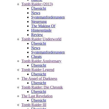
Tomb Raider (2013)
Übersicht
News
Systemanforderungen
Steuerung
The Making Of
Hintergründe
Review
Tomb Raider Underworld
Übersicht
News
Systemanforderungen
Cheats
Tomb Raider Anniversary
Übersicht
Tomb Raider Legend
Übersicht
The Angel of Darkness
Übersicht
Tomb Raider: Die Chronik
Übersicht
The Last Revelation
Übersicht
Tomb Raider III