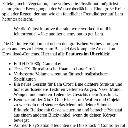
Effekte, mehr Vegetation, eine verbesserte Physik und möglichst
naturgetreue Bewegungen der Wasseroberflächen. Eine große Rolle
spielt der Regen, der nun wie ein feindlicher Fremdkörper auf Lara
herunter peitscht.
We didn’t just improve the rain; we reworked it until it
felt torrential – like another enemy out to get Lara.
Die Definitive Edition hat neben den grafischen Verbesserungen
auch anderes zu bieten, zum Beispiel das komplette Arsenal an
Download-Contents. Hier mal
alle Features im Überblick
:
Full HD 1080p Gameplay
Tress FX für realistische Haare an Lara Croft
Verbesserte Volumenstreuung für noch realistischere
Spielfiguren
Ein neues Gesicht für Lara Croft: Eine dichtere Struktur und
höher auflösendere Texturen verleihen Augen, Nase, Mund,
Wangen und anderen Teilen des Gesichts mehr Ausdruck.
Benutze auf der Xbox One Kinect, um Waffen und Objekte
zu wechseln und steuere das Menü mit deiner Stimme.
Erkunde Relikte mit Gestensteuerung und betrachte Yamatai
aus einem anderen Blickwinkel, wenn du deinen Körper
bewegst.
Auf der PlayStation 4 leuchten die Dualshock 4 Controller rot