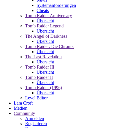
News
Systemanforderungen
Cheats
Tomb Raider Anniversary
Übersicht
Tomb Raider Legend
Übersicht
The Angel of Darkness
Übersicht
Tomb Raider: Die Chronik
Übersicht
The Last Revelation
Übersicht
Tomb Raider III
Übersicht
Tomb Raider II
Übersicht
Tomb Raider (1996)
Übersicht
Level Editor
Lara Croft
Medien
Community
Anmelden
Registrieren