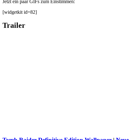
Jetzt ein paar GIFs zum Einstimmen:
[widgetkit id=82]
Trailer
Tomb Raider Definitive Edition Wallpaper
|
Neue