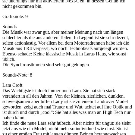
sie allerdings nur mit aktiviertem Next-Gen, in dessen Genuß ich
nicht gekommen bin.
Grafiknote: 9
Sounds
Die Musik war zwar gut, aber meiner Meinung nach um längen
schlechter als die aus anderen Teilen. In Legend ist sie sehr dezent,
selten actionlastig. Vor allem bei dem Motorradrennen habe ich die
Musik aus TR4 verpasst, wo noch Technobeats aufgelegt wurden.
Ebenso schade: Keine klassische Musik in Laras Haus, wie sonst
üblich.
Die Synchronstimmen sind sehr gut gelungen.
Sounds-Note: 8
Lara Croft
Das Wichtigste ist doch immer noch Lara. Sie hat sich stark
verändert in all den Jahren. Von der kleinen, zierlichen, dunklen,
schweigsamen aber tuffen Lady ist sie zu einem Landrover Model
geworden, zeigt auch mal Trauer und Wut, achtet auf ihre Optik und
ist durch und durch „cool“: Sie hat alles was man an High Tech nur
haben kann.
Ich finde die neue Lara sehr hübsch. Aber nichts für ungut; sie sieht
jetzt aus wie ein Model, nicht mehr so individuell wie einst. Sie ist
zu einer großen Frau mit langen dünnen Beinen herangewachsen,