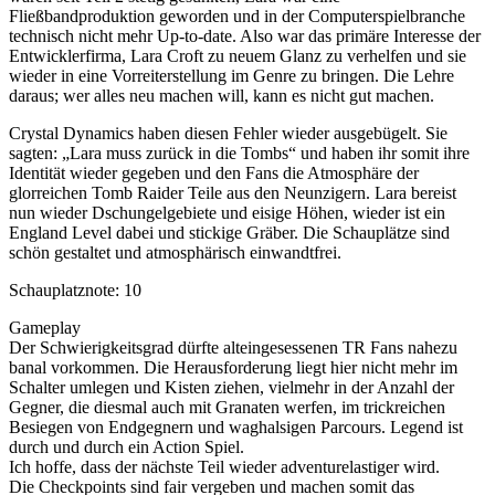
Fließbandproduktion geworden und in der Computerspielbranche
technisch nicht mehr Up-to-date. Also war das primäre Interesse der
Entwicklerfirma, Lara Croft zu neuem Glanz zu verhelfen und sie
wieder in eine Vorreiterstellung im Genre zu bringen. Die Lehre
daraus; wer alles neu machen will, kann es nicht gut machen.
Crystal Dynamics haben diesen Fehler wieder ausgebügelt. Sie
sagten: „Lara muss zurück in die Tombs“ und haben ihr somit ihre
Identität wieder gegeben und den Fans die Atmosphäre der
glorreichen Tomb Raider Teile aus den Neunzigern. Lara bereist
nun wieder Dschungelgebiete und eisige Höhen, wieder ist ein
England Level dabei und stickige Gräber. Die Schauplätze sind
schön gestaltet und atmosphärisch einwandtfrei.
Schauplatznote: 10
Gameplay
Der Schwierigkeitsgrad dürfte alteingesessenen TR Fans nahezu
banal vorkommen. Die Herausforderung liegt hier nicht mehr im
Schalter umlegen und Kisten ziehen, vielmehr in der Anzahl der
Gegner, die diesmal auch mit Granaten werfen, im trickreichen
Besiegen von Endgegnern und waghalsigen Parcours. Legend ist
durch und durch ein Action Spiel.
Ich hoffe, dass der nächste Teil wieder adventurelastiger wird.
Die Checkpoints sind fair vergeben und machen somit das