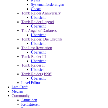
News
Systemanforderungen
Cheats
Tomb Raider Anniversary
Übersicht
Tomb Raider Legend
Übersicht
The Angel of Darkness
Übersicht
Tomb Raider: Die Chronik
Übersicht
The Last Revelation
Übersicht
Tomb Raider III
Übersicht
Tomb Raider II
Übersicht
Tomb Raider (1996)
Übersicht
Level Editor
Lara Croft
Medien
Community
Anmelden
Registrieren