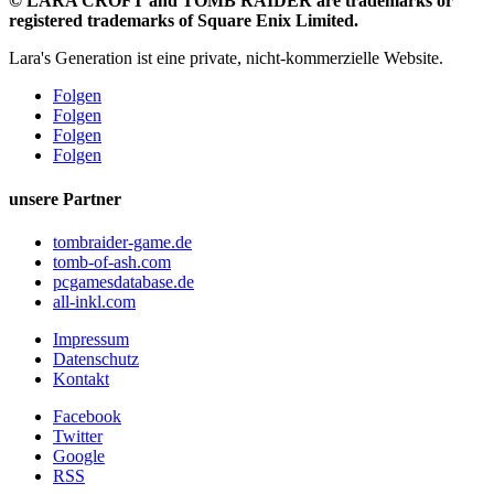
©
LARA CROFT and TOMB RAIDER are trademarks or
registered trademarks of Square Enix Limited.
Lara's Generation ist eine private, nicht-kommerzielle Website.
Folgen
Folgen
Folgen
Folgen
unsere Partner
tombraider-game.de
tomb-of-ash.com
pcgamesdatabase.de
all-inkl.com
Impressum
Datenschutz
Kontakt
Facebook
Twitter
Google
RSS