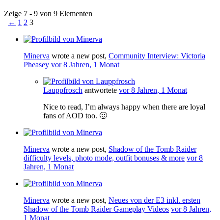
Zeige 7 - 9 von 9 Elementen
←
1
2
3
Minerva
wrote a new post,
Community Interview: Victoria
Pheasey
vor 8 Jahren, 1 Monat
Lauppfrosch
antwortete
vor 8 Jahren, 1 Monat
Nice to read, I’m always happy when there are loyal
fans of AOD too. 🙂
Minerva
wrote a new post,
Shadow of the Tomb Raider
difficulty levels, photo mode, outfit bonuses & more
vor 8
Jahren, 1 Monat
Minerva
wrote a new post,
Neues von der E3 inkl. ersten
Shadow of the Tomb Raider Gameplay Videos
vor 8 Jahren,
1 Monat