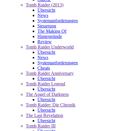
Tomb Raider (2013)
Übersicht
News
Systemanforderungen
Steuerung
The Making Of
Hintergründe
Review
Tomb Raider Underworld
Übersicht
News
Systemanforderungen
Cheats
Tomb Raider Anniversary
Übersicht
Tomb Raider Legend
Übersicht
The Angel of Darkness
Übersicht
Tomb Raider: Die Chronik
Übersicht
The Last Revelation
Übersicht
Tomb Raider III