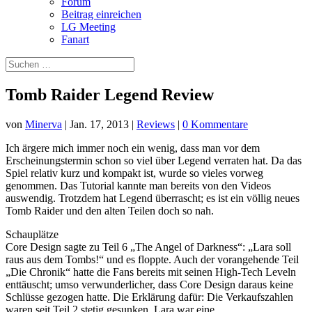
Forum
Beitrag einreichen
LG Meeting
Fanart
Tomb Raider Legend Review
von
Minerva
|
Jan. 17, 2013
|
Reviews
|
0 Kommentare
Ich ärgere mich immer noch ein wenig, dass man vor dem
Erscheinungstermin schon so viel über Legend verraten hat. Da das
Spiel relativ kurz und kompakt ist, wurde so vieles vorweg
genommen. Das Tutorial kannte man bereits von den Videos
auswendig. Trotzdem hat Legend überrascht; es ist ein völlig neues
Tomb Raider und den alten Teilen doch so nah.
Schauplätze
Core Design sagte zu Teil 6 „The Angel of Darkness“: „Lara soll
raus aus dem Tombs!“ und es floppte. Auch der vorangehende Teil
„Die Chronik“ hatte die Fans bereits mit seinen High-Tech Leveln
enttäuscht; umso verwunderlicher, dass Core Design daraus keine
Schlüsse gezogen hatte. Die Erklärung dafür: Die Verkaufszahlen
waren seit Teil 2 stetig gesunken, Lara war eine