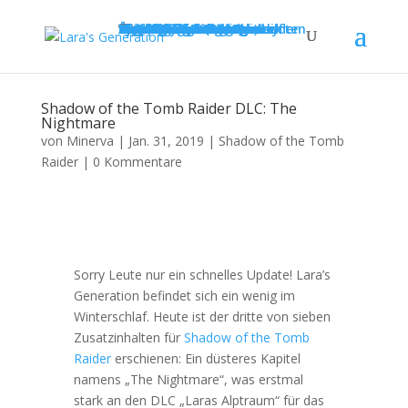
Home
News
Tomb Raider
Übersicht
FAQ
Shadow of the Tomb Raider
Übersicht
News
Galerie
Pfade (Zusatzinhalte)
Let's Play
Versteckte Errungenschaften
Systemanforderungen
Rise of the Tomb Raider
Übersicht
News
Systemanforderungen
Komplettlösung
Tipps & Tricks
Expeditionen und Karten
Review
Galerie
Tomb Raider (2013)
Übersicht
News
Systemanforderungen
Steuerung
The Making Of
Hintergründe
Review
Tomb Raider Underworld
Übersicht
News
Systemanforderungen
Cheats
Tomb Raider Anniversary
Übersicht
Tomb Raider Legend
Übersicht
The Angel of Darkness
Übersicht
Tomb Raider: Die Chronik
Übersicht
The Last Revelation
Übersicht
Tomb Raider III
Übersicht
Tomb Raider II
Übersicht
Tomb Raider (1996)
Übersicht
Level Editor
Lara Croft
Medien
Community
Anmelden
Registrieren
Forum
Beitrag einreichen
LG Meeting
Fanart
Shadow of the Tomb Raider DLC: The
Nightmare
von
Minerva
|
Jan. 31, 2019
|
Shadow of the Tomb
Raider
|
0 Kommentare
Sorry Leute nur ein schnelles Update! Lara’s
Generation befindet sich ein wenig im
Winterschlaf. Heute ist der dritte von sieben
Zusatzinhalten für
Shadow of the Tomb
Raider
erschienen: Ein düsteres Kapitel
namens „The Nightmare“, was erstmal
stark an den DLC „Laras Alptraum“ für das