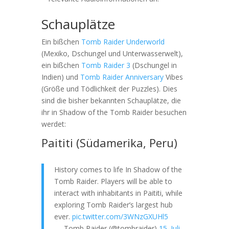
Schauplätze
Ein bißchen
Tomb Raider Underworld
(Mexiko, Dschungel und Unterwasserwelt),
ein bißchen
Tomb Raider 3
(Dschungel in
Indien) und
Tomb Raider Anniversary
Vibes
(Größe und Tödlichkeit der Puzzles). Dies
sind die bisher bekannten Schauplätze, die
ihr in Shadow of the Tomb Raider besuchen
werdet:
Paititi (Südamerika, Peru)
History comes to life In Shadow of the
Tomb Raider. Players will be able to
interact with inhabitants in Paititi, while
exploring Tomb Raider’s largest hub
ever.
pic.twitter.com/3WNzGXUHl5
— Tomb Raider (@tombraider)
15. Juli