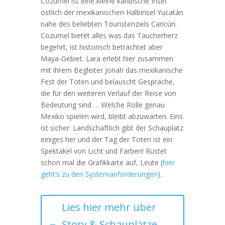
Cozumel ist eine kleine karibische Insel
östlich der mexikanischen Halbinsel Yucatán
nahe des beliebten Touristenziels Cancún.
Cozumel bietet alles was das Taucherherz
begehrt, ist historisch betrachtet aber
Maya-Gebiet. Lara erlebt hier zusammen
mit ihrem Begleiter Jonah das mexikanische
Fest der Toten und belauscht Gespräche,
die für den weiteren Verlauf der Reise von
Bedeutung sind … Welche Rolle genau
Mexiko spielen wird, bleibt abzuwarten. Eins
ist sicher: Landschaftlich gibt der Schauplatz
einiges her und der Tag der Toten ist ein
Spektakel von Licht und Farben! Rüstet
schon mal die Grafikkarte auf, Leute (
hier
geht’s zu den Systemanforderungen
).
Lies hier mehr über
Story & Schauplätze